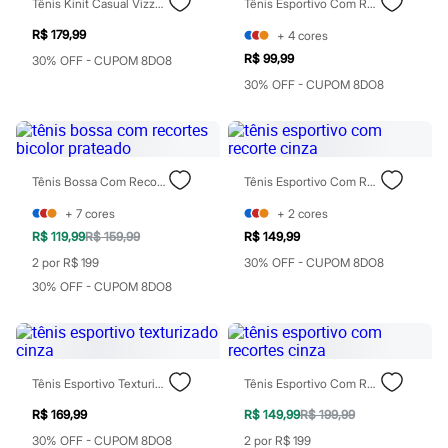
Tênis Kinit Casual Vizzano Preto
Tênis Esportivo Com Recortes Cinza
Moda esportiva
Shorts e Saias
R$ 179,99
+
4
cores
Vestidos
Masculino
R$ 99,99
30% OFF - CUPOM 8DO8
Em alta
30% OFF - CUPOM 8DO8
Dia dos Pais
Inverno
Novidades
Roupas
Bermudas
Tênis Bossa Com Recortes Bicolor Prateado
Tênis Esportivo Com Recorte Cinza
Camisas
Calças
+
7
cores
+
2
cores
Camisetas e Regatas
R$ 119,99
R$ 159,99
R$ 149,99
Casacos e Jaquetas
Jeans
2 por R$ 199
30% OFF - CUPOM 8DO8
Polos
30% OFF - CUPOM 8DO8
Acessórios
Bolsas e Mochilas
Chapéus e Bonés
Cintos
Carteiras
Óculos
Tênis Esportivo Texturizado Cinza
Tênis Esportivo Com Recortes Cinza
Relógios
R$ 169,99
R$ 149,99
R$ 199,99
Calçados
Botas
30% OFF - CUPOM 8DO8
2 por R$ 199