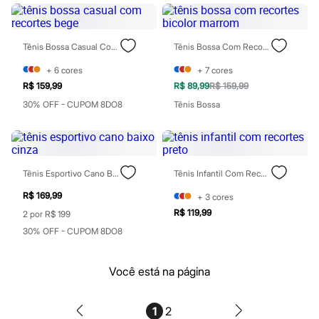
Babuche
Botas
Chinelos
Pantufas
Tênis Bossa Casual Com Recortes Bege
Tênis Bossa Com Recortes Bicolor Marrom
Sandálias
Tênis
+
6
cores
+
7
cores
Marcas
R$ 159,99
R$ 89,99
R$ 159,99
Beira Rio
Cartago
30% OFF - CUPOM 8DO8
Tênis Bossa
Grendene
Havaianas
Ipanema
Moleca
Oneself
Tênis Esportivo Cano Baixo Cinza
Tênis Infantil Com Recortes Preto
Redley
Rider
R$ 169,99
+
3
cores
Via Uno
R$ 119,99
2 por R$ 199
Vizzano
30% OFF - CUPOM 8DO8
Zaxy
Esportivo
Novidades
Você está na página
Calças
Casacos e Jaquetas
Casacos e Jaquetas
Plus size
1
2