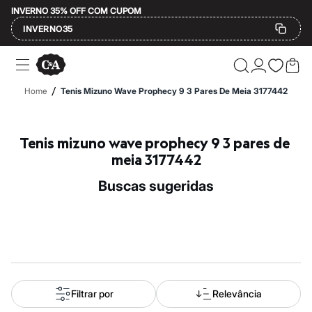
INVERNO 35% OFF COM CUPOM
INVERNO35
Ofertas
Compre por Departamento
Feminino
/
Home
Tenis Mizuno Wave Prophecy 9 3 Pares De Meia 3177442
Masculino
Infantil
Calçados
Mindse7
Tenis mizuno wave prophecy 9 3 pares de 
Plus Size
meia 3177442
Até 20% off
Até 40% off
buscas sugeridas
Até 60% off
A partir de 60% off
Feminino
Em alta
Inverno
Alfaiataria
Novidades
Roupas
Blusas e Camisetas
Filtrar por
Relevância
Básicos