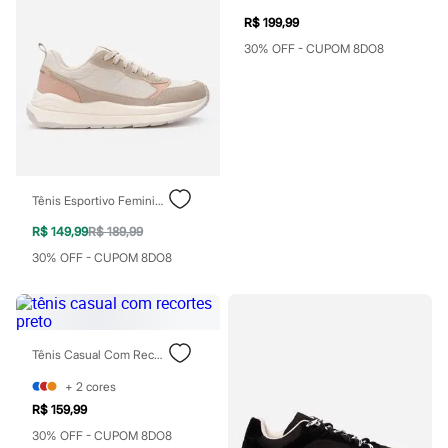
Patrulha Canina
R$ 199,99
Sonic
Stitch
30% OFF - CUPOM 8DO8
Beleza
Kits
Perfumes árabes
Novidades
Cabelos
Condicionador
Escovas e Pentes
Finalizadores
Tênis Esportivo Feminino Com Recortes Bege
Shampoo
Tratamento
R$ 149,99
R$ 189,99
Cuidados com o corpo
30% OFF - CUPOM 8DO8
Hidratante
Protetor solar
Tratamento
Cuidados com o rosto
Esfoliante
Hidratante
Tênis Casual Com Recortes Preto
Protetor solar
+
2
cores
Tônicos
Maquiagens
R$ 159,99
Base
30% OFF - CUPOM 8DO8
Batom