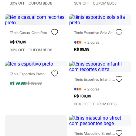
Rasteirinhas
30% OFF - CUPOM 8DO8
30% OFF - CUPOM 8DO8
Sandálias
Tênis
Diversão
Marcas
Baby Club
Tênis Casual Com Recortes Preto
Tênis Esportivo Sola Alta Preto
Fifteen
Miss Fifteen
R$ 179,99
+
2
cores
Palomino
R$ 99,99
30% OFF - CUPOM 8DO8
Moda íntima
Calcinhas
Cuecas
Meias
Tênis Esportivo Preto
Pijamas
Tênis Esportivo Infantil Com Recortes Cinza
Moda praia
R$ 99,99
R$ 199,99
Biquínis e Maiôs
+
2
cores
Blusas de proteção
Sungas
R$ 109,99
Personagens
30% OFF - CUPOM 8DO8
Bluey
Disney
Hello Kitty
Homem Aranha
Minecraft
Tênis Masculino Street Com Pespontos Bege
Naruto