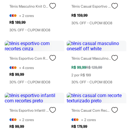
Todos os produtos
Tênis Masculino Knit Oneself - Areia
Tênis Casual Esportivo Off White
Infantil
Em alta
R$ 159,99
+
2
cores
Arrumadinho para os meninos
R$ 189,99
30% OFF - CUPOM 8DO8
Romântico para as meninas
Inverno
30% OFF - CUPOM 8DO8
Novidades
Roupas menina
0 a 24 meses
1 a 5 anos
4 a 12 anos
Tênis Esportivo Com Recortes Cinza
Tênis Casual Masculino Oneself Off White
10 a 16 anos
Roupas menino
R$ 99,99
R$ 129,99
+
4
cores
0 a 24 meses
R$ 99,99
2 por R$ 199
1 a 5 anos
4 a 12 anos
30% OFF - CUPOM 8DO8
30% OFF - CUPOM 8DO8
10 a 16 anos
Acessórios
Recém-nascido
Bolsas e Mochilas
Chapéus
Tênis Esportivo Infantil Com Recortes Preto
Tênis Casual Com Recorte Texturizado Preto
Calçados
Botas
+
2
cores
+
2
cores
Chinelos
R$ 99,99
R$ 179,99
Pantufas