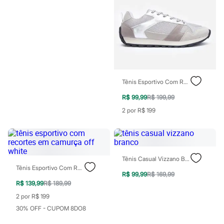
Botas
Chinelos
Pantufas
Rasteirinhas
Sandálias
Sapatilhas
Sapatos
Scarpin
Tamancos
Tênis
Tênis Esportivo Com Recortes Tratorado Cinza
Masculino
R$ 99,99
R$ 199,99
Chinelos
Sandálias
2 por R$ 199
Sapatênis
Sapatos
Tênis
Menina
Babuche
Tênis Casual Vizzano Branco
Botas
Tênis Esportivo Com Recortes Em Camurça Off White
Chinelos
R$ 99,99
R$ 169,99
Pantufas
R$ 139,99
R$ 189,99
Sandálias
2 por R$ 199
Sapatilhas
Tênis
30% OFF - CUPOM 8DO8
Menino