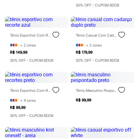
Chinelos
30% OFF - CUPOM 8DO8
Sapatos
Sandálias e Papetes
Tênis
Moda esportiva
Acessórios
Tênis Esportivo Com Recorte Azul
Tênis Casual Com Cadarço Duplo Preto
Bermudas
Camisetas
+
2
cores
+
2
cores
Calças
Calçados
R$ 149,99
R$ 179,99
Regatas
30% OFF - CUPOM 8DO8
30% OFF - CUPOM 8DO8
Moda íntima
Cuecas
Meias
Pijamas
Moda praia
Tênis Esportivo Com Recortes Preto
Tênis Masculino Pespontado Preto
Personagens
Plus size
R$ 99,99
+
4
cores
Blusas e Camisetas
R$ 99,99
Calças
Camisas
30% OFF - CUPOM 8DO8
Casacos e Jaquetas
Jeans
Moda esportiva
Shorts e Bermudas