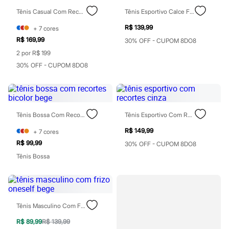
Perfumes
Perfumes femininos
Tênis Casual Com Recortes Bicolor Azul
Tênis Esportivo Calce Fácil Preto
Perfumes infantis
Perfumes masculinos
R$ 139,99
+
7
cores
Todos os produtos
R$ 169,99
30% OFF - CUPOM 8DO8
Mindse7
2 por R$ 199
Novidades
Blusas
30% OFF - CUPOM 8DO8
Calças
Casacos e Jaquetas
Jeans
Saias
Shorts e Bermudas
Tênis Bossa Com Recortes Bicolor Bege
Tênis Esportivo Com Recortes Cinza
T-shirt
Vestidos
R$ 149,99
+
7
cores
Acessórios
R$ 99,99
30% OFF - CUPOM 8DO8
Alfaiataria
Calçados
Tênis Bossa
Guarda-roupa
Moda esportiva
Plus size
Special Basics
Calçados
Tênis Masculino Com Frizo Oneself Bege
Novidades
Feminino
R$ 89,99
R$ 139,99