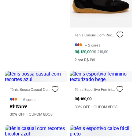
Blush
Corretivo
Gloss
Pó facial
Sombras
Al Wataniah
Tênis Casual Com Recortes E Cadarço Duplo Preto
Banderas
Beleza C&A
+
2
cores
Boca Rosa
R$ 129,99
R$ 219,99
Bruna Tavares
Carolina Herrera
2 por R$ 199
Ciclo
Fran by Franciny Ehlke
Jean Paul Gaultier
Lancôme
Mari Maria
Tênis Bossa Casual Com Recortes Azul
Tênis Esportivo Feminino Texturizado Bege
Mascavo
Niina Secrets
R$ 169,99
+
6
cores
Océane
R$ 159,99
30% OFF - CUPOM 8DO8
Payot
30% OFF - CUPOM 8DO8
Rabanne
Real Techniques
Vizzela
Vult