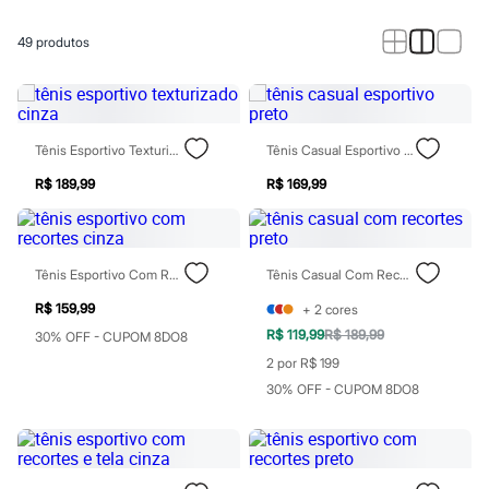
Calças
Casacos e Jaquetas
Jeans
49
produtos
Macacões
Saias
Shorts e Bermudas
Vestidos
Acessórios
Tênis Esportivo Texturizado Cinza
Tênis Casual Esportivo Preto
Bolsas
Bonés e Chapéus
R$ 189,99
R$ 169,99
Bijoux
Cintos
Óculos
Relógios
Tênis Esportivo Com Recortes Cinza
Tênis Casual Com Recortes Preto
Calçados
Botas
R$ 159,99
+
2
cores
Chinelos
Rasteirinhas
R$ 119,99
R$ 189,99
30% OFF - CUPOM 8DO8
Sandálias
2 por R$ 199
Sapatilhas
30% OFF - CUPOM 8DO8
Tênis
Marcas
City
Clock House
Mindset