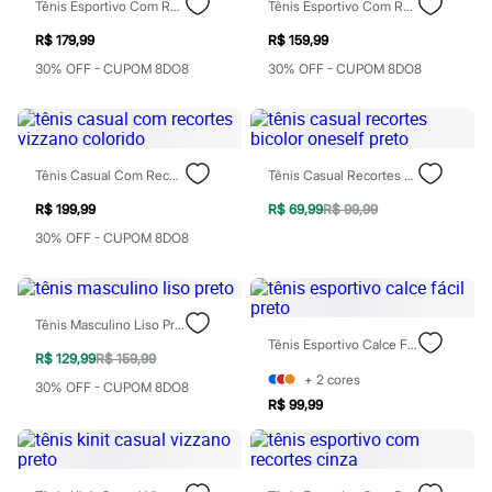
Sawary
Tênis Esportivo Com Recortes E Tela Cinza
Tênis Esportivo Com Recortes Preto
Yessica
R$ 179,99
R$ 159,99
Moda esportiva
Acessórios
30% OFF - CUPOM 8DO8
30% OFF - CUPOM 8DO8
Blusas
Calçados
Leggings
Shorts e Bermudas
Tops
Tênis Casual Com Recortes Vizzano Colorido
Tênis Casual Recortes Bicolor Oneself Preto
Moda íntima
Calcinhas
R$ 199,99
R$ 69,99
R$ 99,99
Cintas e Modeladores
30% OFF - CUPOM 8DO8
Meias
Pijamas
Sutiãs e Tops
Moda praia
Biquínis
Tênis Masculino Liso Preto
Maiôs
Tênis Esportivo Calce Fácil Preto
Saídas de praia
R$ 129,99
R$ 159,99
Personagens
+
2
cores
30% OFF - CUPOM 8DO8
Plus size
R$ 99,99
Blusas e Camisetas
Calças
Casacos e Jaquetas
Jeans