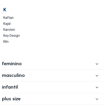
K
Kaftan
Kajal
Karsten
Key Design
Klin
feminino
blusas
masculino
macacões e jardineiras
camisetas
infantil
vestidos
camisas
saias
bodies
plus size
bermudas
moda praia
conjuntos
calças
biquínis