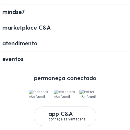
tipos de entrega
clique & retire
trocas & devoluções
formas de pagamento
todas as vantagens
mindse7
veja coleção
marketplace C&A
venda na C&A
marketplace
atendimento
ajuda
fale conosco
nossas lojas
canal de ética C&A
eventos
semana jeans
permaneça conectado
app C&A
conheça as vantagens