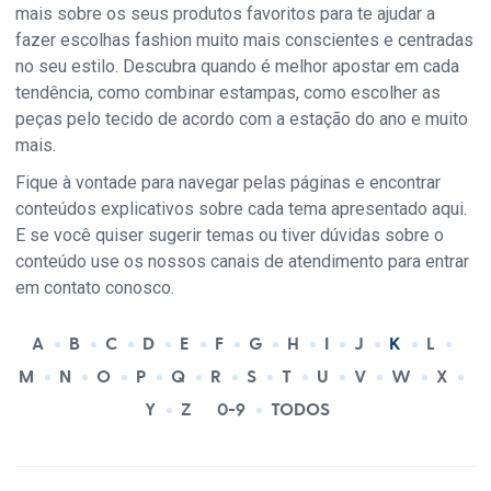
mais sobre os seus produtos favoritos para te ajudar a
fazer escolhas fashion muito mais conscientes e centradas
no seu estilo. Descubra quando é melhor apostar em cada
tendência, como combinar estampas, como escolher as
peças pelo tecido de acordo com a estação do ano e muito
mais.
Fique à vontade para navegar pelas páginas e encontrar
conteúdos explicativos sobre cada tema apresentado aqui.
E se você quiser sugerir temas ou tiver dúvidas sobre o
conteúdo use os nossos canais de atendimento para entrar
em contato conosco.
A
B
C
D
E
F
G
H
I
J
K
L
M
N
O
P
Q
R
S
T
U
V
W
X
Y
Z
0-9
TODOS