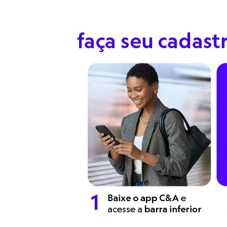
Calças
Casacos e Jaquetas
Jeans
Moda esportiva
Shorts e Saias
Vestidos
Masculino
Em alta
Dia dos Pais
Inverno
Novidades
Roupas
Bermudas
Camisas
Calças
Camisetas e Regatas
Casacos e Jaquetas
Jeans
Polos
Acessórios
Bolsas e Mochilas
Chapéus e Bonés
Cintos
Carteiras
Óculos