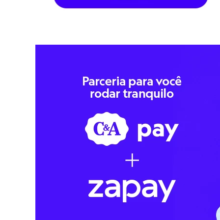
Jeans
Moda esportiva
Shorts e Bermudas
Todos os produtos
Infantil
Em alta
Arrumadinho para os meninos
Romântico para as meninas
Inverno
Novidades
Roupas menina
0 a 24 meses
1 a 5 anos
4 a 12 anos
10 a 16 anos
Roupas menino
0 a 24 meses
1 a 5 anos
4 a 12 anos
10 a 16 anos
Acessórios
Recém-nascido
Bolsas e Mochilas
Chapéus
Calçados