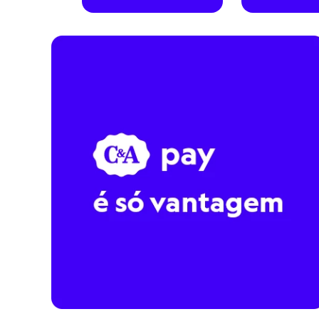
City
Clock House
Mindset
Sawary
Yessica
Moda esportiva
Acessórios
Blusas
Calçados
Leggings
Shorts e Bermudas
Tops
Moda íntima
Calcinhas
Cintas e Modeladores
Meias
Pijamas
Sutiãs e Tops
Moda praia
Biquínis
Maiôs
Saídas de praia
Personagens
Plus size
Blusas e Camisetas