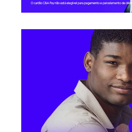
Botas
Chinelos
Pantufas
Rasteirinhas
Sandálias
Tênis
Diversão
Marcas
Baby Club
Fifteen
Miss Fifteen
Palomino
Moda íntima
Calcinhas
Cuecas
Meias
Pijamas
Moda praia
Biquínis e Maiôs
Blusas de proteção
Sungas
Personagens
Bluey
Disney
Hello Kitty