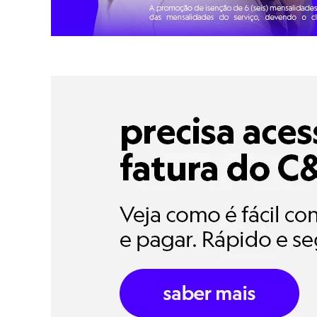
Homem Aranha
Minecraft
Naruto
Patrulha Canina
Sonic
Stitch
Beleza
Kits
Perfumes árabes
Novidades
Cabelos
Condicionador
Escovas e Pentes
Finalizadores
Shampoo
Tratamento
Cuidados com o corpo
Hidratante
Protetor solar
Tratamento
Cuidados com o rosto
Esfoliante
Hidratante
Protetor solar