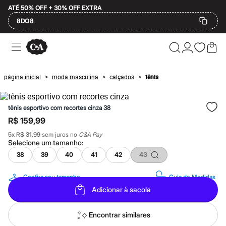
ATÉ 50% OFF + 30% OFF EXTRA
8DO8
Ofertas
Compre por Departamento
Feminino
Masculino
página inicial
moda masculina
calçados
tênis
>
>
>
Infantil
Calçados
Mindse7
tênis esportivo com recortes cinza 38
Plus Size
Até 20% off
R$ 159,99
Até 40% off
5
x
R$ 31,99
sem juros no
C&A Pay
Até 60% off
Selecione um
tamanho
:
A partir de 60% off
Feminino
38
39
40
41
42
43
Em alta
Inverno
Confira seu tamanho
Guia de Medidas
Alfaiataria
Adicionar à sacola
Novidades
Roupas
Blusas e Camisetas
Encontrar similares
Básicos