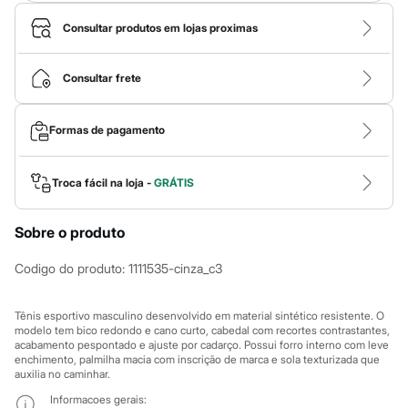
Calças
Casacos e Jaquetas
Consultar produtos em lojas proximas
Jeans
Macacões
Saias
Consultar frete
Shorts e Bermudas
Vestidos
Acessórios
Formas de pagamento
Bolsas
Bonés e Chapéus
Bijoux
Cintos
Troca fácil na loja -
GRÁTIS
Óculos
Relógios
Calçados
Sobre o produto
Botas
Chinelos
Codigo do produto
:
1111535-cinza_c3
Rasteirinhas
Sandálias
Sapatilhas
Tênis esportivo masculino desenvolvido em material sintético resistente. O
Tênis
modelo tem bico redondo e cano curto, cabedal com recortes contrastantes,
Marcas
acabamento pespontado e ajuste por cadarço. Possui forro interno com leve
enchimento, palmilha macia com inscrição de marca e sola texturizada que
City
auxilia no caminhar.
Clock House
Mindset
Informacoes gerais: