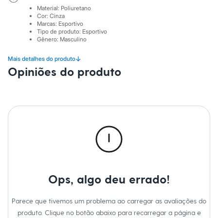
Sawary
Material
:
Poliuretano
Yessica
Cor
:
Cinza
Moda esportiva
Marcas
:
Esportivo
Acessórios
Tipo de produto
:
Esportivo
Blusas
Gênero
:
Masculino
Calçados
Leggings
↓
Mais detalhes do produto
Shorts e Bermudas
Opiniões do produto
Tops
Moda íntima
Calcinhas
Cintas e Modeladores
Meias
Pijamas
Sutiãs e Tops
Moda praia
Biquínis
Maiôs
Saídas de praia
Personagens
Ops, algo deu errado!
Plus size
Blusas e Camisetas
Calças
Parece que tivemos um problema ao carregar as avaliações do
Casacos e Jaquetas
Jeans
produto. Clique no botão abaixo para recarregar a página e