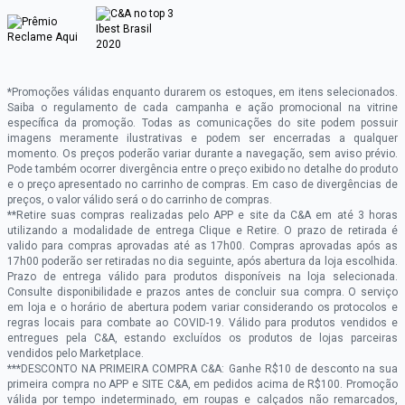
*Promoções válidas enquanto durarem os estoques, em itens selecionados.
Saiba o regulamento de cada campanha e ação promocional na vitrine
específica da promoção. Todas as comunicações do site podem possuir
imagens meramente ilustrativas e podem ser encerradas a qualquer
momento. Os preços poderão variar durante a navegação, sem aviso prévio.
Pode também ocorrer divergência entre o preço exibido no detalhe do produto
e o preço apresentado no carrinho de compras. Em caso de divergências de
preços, o valor válido será o do carrinho de compras.
**Retire suas compras realizadas pelo APP e site da C&A em até 3 horas
utilizando a modalidade de entrega Clique e Retire. O prazo de retirada é
valido para compras aprovadas até as 17h00. Compras aprovadas após as
17h00 poderão ser retiradas no dia seguinte, após abertura da loja escolhida.
Prazo de entrega válido para produtos disponíveis na loja selecionada.
Consulte disponibilidade e prazos antes de concluir sua compra. O serviço
em loja e o horário de abertura podem variar considerando os protocolos e
regras locais para combate ao COVID-19. Válido para produtos vendidos e
entregues pela C&A, estando excluídos os produtos de lojas parceiras
vendidos pelo Marketplace.
***DESCONTO NA PRIMEIRA COMPRA C&A: Ganhe R$10 de desconto na sua
primeira compra no APP e SITE C&A, em pedidos acima de R$100. Promoção
válida por tempo indeterminado, em roupas e calçados não remarcados,