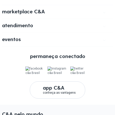
veja coleção
marketplace C&A
venda na C&A
marketplace
atendimento
ajuda
fale conosco
nossas lojas
canal de ética C&A
eventos
semana jeans
permaneça conectado
app C&A
conheça as vantagens
C&A pelo mundo