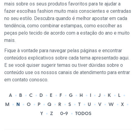
mais sobre os seus produtos favoritos para te ajudar a
fazer escolhas fashion muito mais conscientes e centradas
no seu estilo. Descubra quando é melhor apostar em cada
tendência, como combinar estampas, como escolher as
peças pelo tecido de acordo com a estação do ano e muito
mais.
Fique à vontade para navegar pelas páginas e encontrar
conteúdos explicativos sobre cada tema apresentado aqui.
E se você quiser sugerir temas ou tiver dúvidas sobre o
conteúdo use os nossos canais de atendimento para entrar
em contato conosco.
A
B
C
D
E
F
G
H
I
J
K
L
M
N
O
P
Q
R
S
T
U
V
W
X
Y
Z
0-9
TODOS