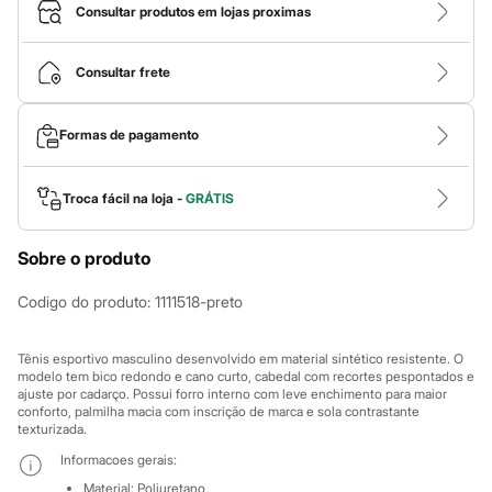
Roupas
Consultar produtos em lojas proximas
Blusas e Camisetas
Básicos
Calças
Consultar frete
Casacos e Jaquetas
Jeans
Macacões
Formas de pagamento
Saias
Shorts e Bermudas
Vestidos
Acessórios
Troca fácil na loja -
GRÁTIS
Bolsas
Bonés e Chapéus
Sobre o produto
Bijoux
Cintos
Óculos
Codigo do produto
:
1111518-preto
Relógios
Calçados
Botas
Tênis esportivo masculino desenvolvido em material sintético resistente. O
Chinelos
modelo tem bico redondo e cano curto, cabedal com recortes pespontados e
ajuste por cadarço. Possui forro interno com leve enchimento para maior
Rasteirinhas
conforto, palmilha macia com inscrição de marca e sola contrastante
Sandálias
texturizada.
Sapatilhas
Tênis
Informacoes gerais:
Marcas
Material
:
Poliuretano