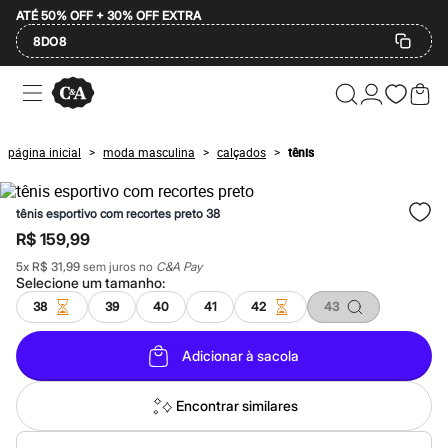
ATÉ 50% OFF + 30% OFF EXTRA
8DO8
Ofertas
Compre por Departamento
Feminino
Masculino
página inicial
moda masculina
calçados
tênis
>
>
>
Infantil
Calçados
Plus Size
tênis esportivo com recortes preto 38
2 calçados por R$189
2 peças por R$199
R$ 159,99
3 lingeries por R$99
5
x
R$ 31,99
sem juros no
C&A Pay
3 itens de beleza por R$129
Selecione um
tamanho
:
Até 20% off
Até 40% off
38
39
40
41
42
43
Até 60% off
A partir de 60% off
Adicionar à sacola
Feminino
Em alta
Inverno
Encontrar similares
Alfaiataria
Novidades