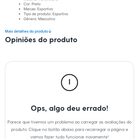
City
Cor
:
Preto
Clock House
Marcas
:
Esportivo
Mindset
Tipo de produto
:
Esportivo
Sawary
Gênero
:
Masculino
Yessica
Moda esportiva
↓
Mais detalhes do produto
Acessórios
Opiniões do produto
Blusas
Calçados
Leggings
Shorts e Bermudas
Tops
Moda íntima
Calcinhas
Cintas e Modeladores
Meias
Pijamas
Sutiãs e Tops
Moda praia
Ops, algo deu errado!
Biquínis
Maiôs
Saídas de praia
Parece que tivemos um problema ao carregar as avaliações do
Personagens
Plus size
produto. Clique no botão abaixo para recarregar a página e
Blusas e Camisetas
vamos fazer tudo funcionar novamente!