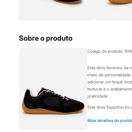
Yessica
Moda esportiva
Acessórios
Blusas
Calçados
Leggings
Shorts e Bermudas
Sobre o produto
Tops
Moda íntima
Calcinhas
Codigo do produto
:
109
Cintas e Modeladores
Meias
Pijamas
Este tênis feminino da 
Sutiãs e Tops
cheio de personalidade. 
Moda praia
Biquínis
adicionar um toque mode
Maiôs
texturas e o acabamento
Saídas de praia
praticidade.
Personagens
Plus size
Este tênis Esportivo fo
Blusas e Camisetas
Calças
detalhes incluem:
Casacos e Jaquetas
Mais detalhes do produ
Jeans
Cabedal confecciona
Moda esportiva