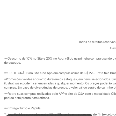
Sandálias
Tênis
Institucional
Produtos
Diversão
Marcas
Sobre a C&A
Cartão C&A
Baby Club
Sobre o cartã
Fornecedores
Fifteen
Miss Fifteen
Termos e condições
C&A&VC
Conheça o pr
Palomino
Política de privacidade
Moda íntima
Todos os direitos reserva
Trabalhe conosco
C&A Pay
Calcinhas
Sobre o C&A P
Alam
Cuecas
Sustentabilidade
Solicite seu ca
Meias
Mapa do site
**Desconto de 10% no Site e 20% no App, válido na primeira compra usando o 
Pijamas
Governança
Investidores
de estoque.
Moda praia
Ouvidoria / Rel
Biquínis e Maiôs
Sala de imprensa
Educação fina
Blusas de proteção
**FRETE GRÁTIS no Site e no App em compras acima de R$ 279. Frete fixo Brasi
Privacidade
Sungas
Sustentabilida
*Promoções válidas enquanto durarem os estoques, em itens selecionados. Sa
Configuração de cookies
Personagens
ilustrativas e podem ser encerradas a qualquer momento. Os preços poderão var
Bluey
Minha privacidade
compras. Em caso de divergências de preços, o valor válido será o do carrinho 
Disney
**Retire suas compras realizadas pelo APP e site da C&A com a modalidade Clique
Hello Kitty
pedido está pronto para retirada.
Homem Aranha
Minecraft
**Entrega Turbo e Rápida
Naruto
Turbo: Pedidos aprovados entre 10h e 17h, serão entregues em até 4h (exceto d
Patrulha Canina