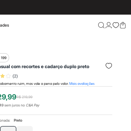
dades
Confira 
 199
asual com recortes e cadarço duplo preto
(
2
)
abamento ruim, mas vale a pena pelo valor.
Mais avaliações
29,99
R$ 219,99
49
sem juros no
C&A Pay
ionada:
Preto