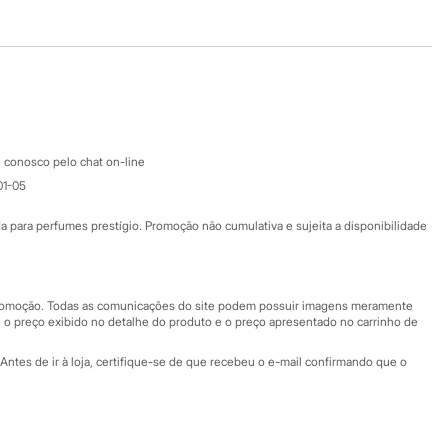
Baixe o app
Google store
Apple store
Atendimento
 conosco pelo chat on-line
01-05
Ajuda
Fale conosco
ara perfumes prestígio. Promoção não cumulativa e sujeita a disponibilidade
Nossas lojas
Nossas lojas plus size
Central de ética
 promoção. Todas as comunicações do site podem possuir imagens meramente
 o preço exibido no detalhe do produto e o preço apresentado no carrinho de
Eventos
Antes de ir à loja, certifique-se de que recebeu o e-mail confirmando que o
Especial Dia dos Pais