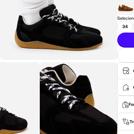
Selecio
34
Fo
Tr