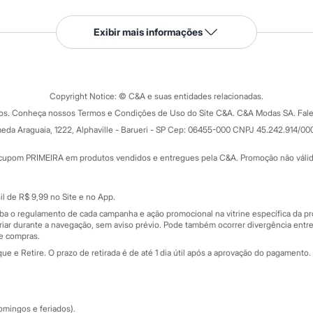
Serviços
Exibir mais informações
Tipos de serviços
o C&A
Clique e retire
Trocas e devoluções
ograma
Copyright Notice: © C&A e suas entidades relacionadas.
Formas de pagamento
dos. Conheça nossos Termos e Condições de Uso do Site C&A. C&A Modas SA. Fale
Todas as vantagens
ay
eda Araguaia, 1222, Alphaville - Barueri - SP Cep: 06455-000 CNPJ 45.242.914/00
Minha C&A
rtão
Cupons de desconto
cupom PRIMEIRA em produtos vendidos e entregues pela C&A. Promoção não válida p
Cartão presente
atórios
Sobre o cartão presente
nceira
l de R$ 9,99 no Site e no App.
de
iba o regulamento de cada campanha e ação promocional na vitrine específica da
iar durante a navegação, sem aviso prévio. Pode também ocorrer divergência entre
de compras.
 e Retire. O prazo de retirada é de até 1 dia útil após a aprovação do pagamento. 
omingos e feriados).