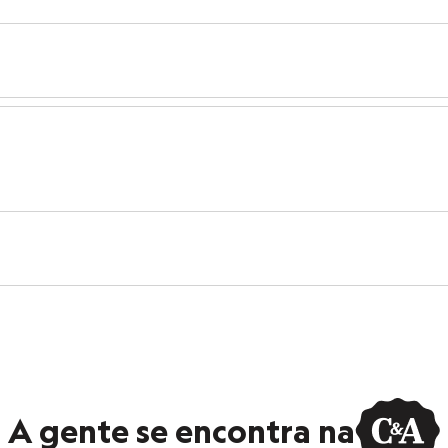
s:
retano
to
:
Casual
ivo
ino
A gente se encontra na