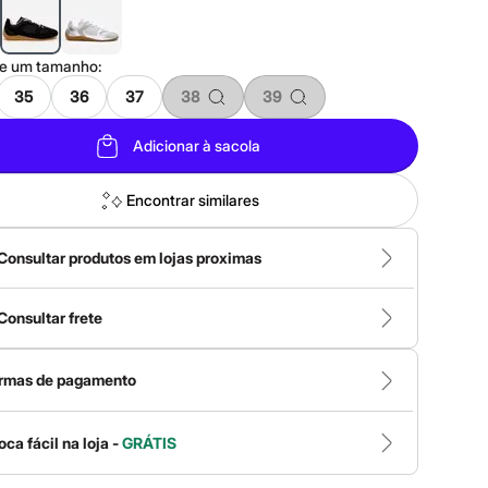
ne um
tamanho
:
35
36
37
38
39
Adicionar à sacola
Encontrar similares
Consultar produtos em lojas proximas
Consultar frete
rmas de pagamento
oca fácil na loja -
GRÁTIS