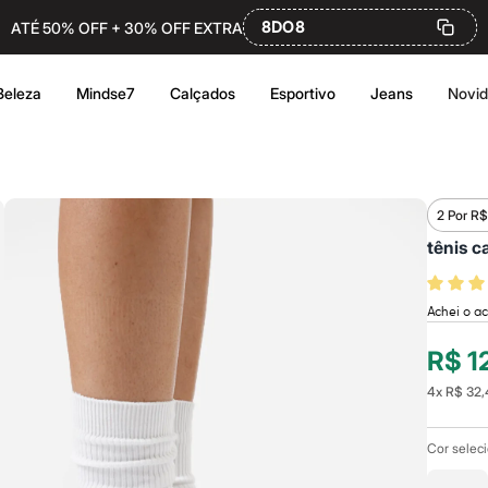
8DO8
ATÉ 50% OFF + 30% OFF EXTRA
Beleza
Mindse7
Calçados
Esportivo
Jeans
Novi
2 Por R$
tênis c
Achei o ac
R$ 1
4
x
R$ 32,
Cor selec