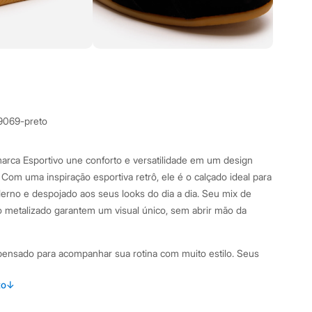
9069-preto
marca Esportivo une conforto e versatilidade em um design
Com uma inspiração esportiva retrô, ele é o calçado ideal para
rno e despojado aos seus looks do dia a dia. Seu mix de
 metalizado garantem um visual único, sem abrir mão da
i pensado para acompanhar sua rotina com muito estilo. Seus
to
↓
do em material sintético com recortes em malha respirável e