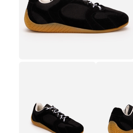
Casacos e Jaquetas
Jeans
Macacões
Saias
Shorts e Bermudas
Vestidos
Acessórios
Bolsas
Bonés e Chapéus
Bijoux
Cintos
Óculos
Relógios
Calçados
Botas
Chinelos
Rasteirinhas
Sandálias
Sapatilhas
Tênis
Marcas
City
Clock House
Mindset
Sawary