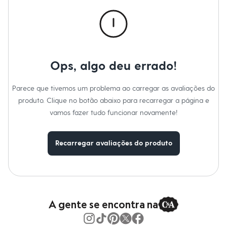
Calças
Casacos e Jaquetas
Jeans
Macacões
Saias
Shorts e Bermudas
Vestidos
Ops, algo deu errado!
Acessórios
Bolsas
Bonés e Chapéus
Parece que tivemos um problema ao carregar as avaliações do
Bijoux
produto. Clique no botão abaixo para recarregar a página e
Cintos
Óculos
vamos fazer tudo funcionar novamente!
Relógios
Calçados
Botas
Recarregar avaliações do produto
Chinelos
Rasteirinhas
Sandálias
Sapatilhas
Tênis
Marcas
City
A gente se encontra na
Clock House
Mindset