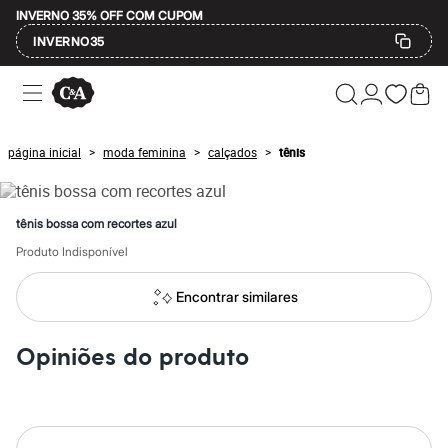
INVERNO 35% OFF COM CUPOM
INVERNO35
Ofertas
Compre por Departamento
Feminino
Masculino
página inicial
moda feminina
calçados
tênis
>
>
>
Infantil
Calçados
Mindse7
Plus Size
tênis bossa com recortes azul
Até 20% off
Até 40% off
Produto Indisponível
Até 60% off
A partir de 60% off
Encontrar similares
Feminino
Em alta
Inverno
Opiniões do produto
Alfaiataria
Novidades
Roupas
Blusas e Camisetas
Básicos