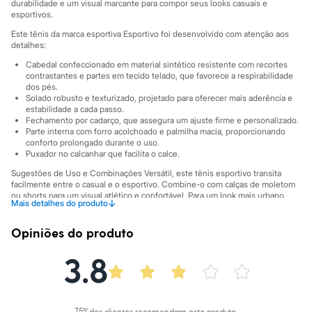
Sawary
durabilidade e um visual marcante para compor seus looks casuais e
Yessica
esportivos.
Moda esportiva
Este tênis da marca esportiva Esportivo foi desenvolvido com atenção aos
Acessórios
detalhes:
Blusas
Calçados
Cabedal confeccionado em material sintético resistente com recortes
contrastantes e partes em tecido telado, que favorece a respirabilidade
Leggings
dos pés.
Shorts e Bermudas
Solado robusto e texturizado, projetado para oferecer mais aderência e
Tops
estabilidade a cada passo.
Moda íntima
Fechamento por cadarço, que assegura um ajuste firme e personalizado.
Calcinhas
Parte interna com forro acolchoado e palmilha macia, proporcionando
Cintas e Modeladores
conforto prolongado durante o uso.
Meias
Puxador no calcanhar que facilita o calce.
Pijamas
Sugestões de Uso e Combinações Versátil, este tênis esportivo transita
Sutiãs e Tops
facilmente entre o casual e o esportivo. Combine-o com calças de moletom
Moda praia
ou shorts para um visual atlético e confortável. Para um look mais urbano,
Biquínis
↓
Mais detalhes do produto
use com calça jeans ou de sarja. É o calçado perfeito para te acompanhar na
Maiôs
academia, em caminhadas ou em compromissos do dia a dia, sempre com
Saídas de praia
muito estilo.
Opiniões do produto
Personagens
A gente se encontra na C&A! ❤
Plus size
3.8
Blusas e Camisetas
*Este produto pode ser entregue com o logo C&A. Estamos renovando
Calças
nossa marca, mas a qualidade e o cuidado na produção do produto
Casacos e Jaquetas
continuam as mesmas.*
Jeans
Informacoes gerais:
75
%