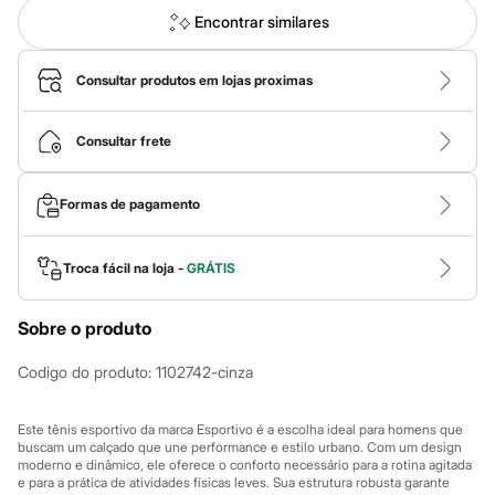
Calças
Casacos e Jaquetas
Encontrar similares
Jeans
Macacões
Saias
Consultar produtos em lojas proximas
Shorts e Bermudas
Vestidos
Acessórios
Consultar frete
Bolsas
Bonés e Chapéus
Bijoux
Formas de pagamento
Cintos
Óculos
Relógios
Troca fácil na loja -
GRÁTIS
Calçados
Botas
Chinelos
Sobre o produto
Rasteirinhas
Sandálias
Codigo do produto
:
1102742-cinza
Sapatilhas
Tênis
Marcas
Este tênis esportivo da marca Esportivo é a escolha ideal para homens que
City
buscam um calçado que une performance e estilo urbano. Com um design
Clock House
moderno e dinâmico, ele oferece o conforto necessário para a rotina agitada
Mindset
e para a prática de atividades físicas leves. Sua estrutura robusta garante