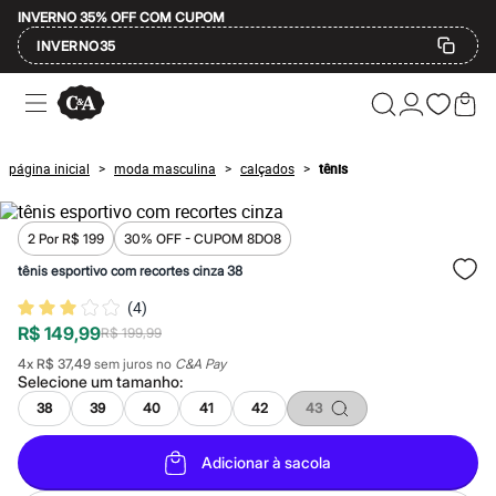
INVERNO 35% OFF COM CUPOM
INVERNO35
Ofertas
Compre por Departamento
Feminino
Masculino
página inicial
moda masculina
calçados
tênis
>
>
>
Infantil
Calçados
Mindse7
Plus Size
2 Por R$ 199
30% OFF - CUPOM 8DO8
Até 20% off
tênis esportivo com recortes cinza 38
Até 40% off
Até 60% off
(
4
)
A partir de 60% off
R$ 149,99
R$ 199,99
Feminino
Em alta
4
x
R$ 37,49
sem juros no
C&A Pay
Inverno
Selecione um
tamanho
:
Alfaiataria
38
39
40
41
42
43
Novidades
Roupas
Blusas e Camisetas
Adicionar à sacola
Básicos