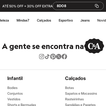
8DO8
ATÉ 50% OFF + 30% OFF EXTRA
Beleza
Mindse7
Calçados
Esportivo
Jeans
Novi
A gente se encontra na
Infantil
Calçados
Bodies
Botas
Conjuntos
Sapatos e Mocassins
Vestidos
Rasteirinhas
Shorts e Bermudas
Sandálias e Papetes