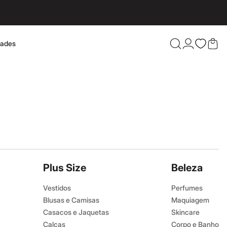
dades
Confira 
Plus Size
Beleza
Vestidos
Perfumes
Blusas e Camisas
Maquiagem
Casacos e Jaquetas
Skincare
Calças
Corpo e Banho