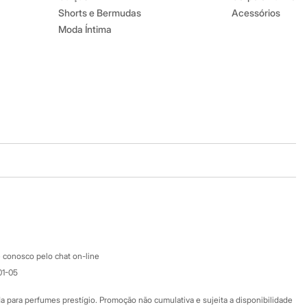
Shorts e Bermudas
Acessórios
Moda Íntima
Baixe o app
Google store
Apple store
Atendimento
 conosco pelo chat on-line
01-05
Ajuda
Fale conosco
ara perfumes prestígio. Promoção não cumulativa e sujeita a disponibilidade