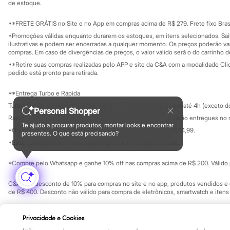
Clock House
Investidores
de estoque.
Ouvidoria / Rel
Mindset
Sala de imprensa
Sawary
Educação fina
**FRETE GRÁTIS no Site e no App em compras acima de R$ 279. Frete fixo Brasi
Yessica
Privacidade
Sustentabilida
*Promoções válidas enquanto durarem os estoques, em itens selecionados. Sa
Moda esportiva
Configuração de cookies
ilustrativas e podem ser encerradas a qualquer momento. Os preços poderão var
Acessórios
Minha privacidade
compras. Em caso de divergências de preços, o valor válido será o do carrinho 
Blusas
**Retire suas compras realizadas pelo APP e site da C&A com a modalidade Clique
Calçados
pedido está pronto para retirada.
Leggings
Shorts e Bermudas
**Entrega Turbo e Rápida
Tops
Moda íntima
Turbo: Pedidos aprovados entre 10h e 17h, serão entregues em até 4h (exceto d
Personal Shopper
Calcinhas
Rápida: Pedidos com os pagamentos aprovados até as 10h, serão entregues no 
Cintas e Modeladores
Te ajudo a procurar produtos, montar looks e encontrar
*O valor do frete para o turbo é R$ 24,99 e para a rápida é R$ 14,99.
Meias
presentes. O que está precisando?
Formas de pagamento
Pijamas
*Essa condição ainda não estará disponível em todas as lojas.
Sutiãs e Tops
Moda praia
*Compre pelo Whatsapp e ganhe 10% off nas compras acima de R$ 200. Válido p
Biquínis
Maiôs
C&A Pay: desconto de 10% para compras no site e no app, produtos vendidos e e
Saídas de praia
de R$ 400. Desconto não válido para compra de eletrônicos, smartwatch e iten
Personagens
Plus size
Copyright Notice: © C&A e suas entidades relacionadas. Todos os direitos rese
Blusas e Camisetas
Privacidade e Cookies
SP Cep: 06455-000 CNPJ 45.242.914/0001-05
Calças