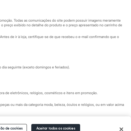
Nossas lojas
Nossas lojas plus size
Central de ética
 promoção. Todas as comunicações do site podem possuir imagens meramente
 o preço exibido no detalhe do produto e o preço apresentado no carrinho de
Eventos
Antes de ir à loja, certifique-se de que recebeu o e-mail confirmando que o
Especial Dia dos Pais
dia seguinte (exceto domingos e feriados).
a de eletrônicos, relógios, cosméticos e itens em promoção.
peças ou mais da categoria moda, beleza, óculos e relógios, ou em valor acima
 Fale conosco pelo
chat on-line
- Alameda Araguaia, 1222, Alphaville - Barueri -
ão de cookies
Aceitar todos os cookies