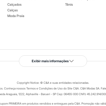
Calçados
Tênis
Calças
Moda Praia
Serviços
Exibir mais informações
Tipos de serviços
o C&A
Clique e retire
Trocas e devoluções
ograma
Copyright Notice: © C&A e suas entidades relacionadas.
Formas de pagamento
dos. Conheça nossos Termos e Condições de Uso do Site C&A. C&A Modas SA. Fale
Todas as vantagens
ay
eda Araguaia, 1222, Alphaville - Barueri - SP Cep: 06455-000 CNPJ 45.242.914/00
Minha C&A
rtão
Cupons de desconto
cupom PRIMEIRA em produtos vendidos e entregues pela C&A. Promoção não válida p