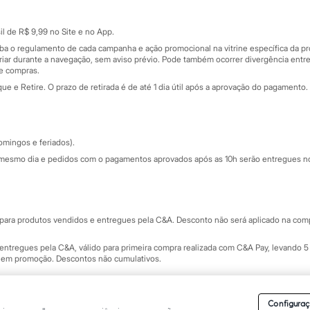
Cartão presente
atórios
Sobre o cartão presente
nceira
l de R$ 9,99 no Site e no App.
de
iba o regulamento de cada campanha e ação promocional na vitrine específica da
iar durante a navegação, sem aviso prévio. Pode também ocorrer divergência entre
de compras.
 e Retire. O prazo de retirada é de até 1 dia útil após a aprovação do pagamento. 
omingos e feriados).
mesmo dia e pedidos com o pagamentos aprovados após as 10h serão entregues no 
Segurança e qualidade
ara produtos vendidos e entregues pela C&A. Desconto não será aplicado na compr
ntregues pela C&A, válido para primeira compra realizada com C&A Pay, levando 5 
s em promoção. Descontos não cumulativos.
rvados.
Conheça nossos Termos e Condições de Uso do Site C&A
. C&A Modas SA.
Configuraç