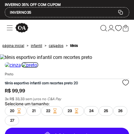
INVERNO 35% OFF COM CUPOM
INVERNO35
Ofertas
Compre por Departamento
Feminino
Masculino
página inicial
infantil
calçados
tênis
>
>
>
Infantil
Calçados
Mindse7
Plus Size
Até 20% off
Preto
Até 40% off
Até 60% off
tênis esportivo infantil com recortes preto 20
A partir de 60% off
R$ 99,99
Feminino
Em alta
3
x
R$ 33,33
sem juros no
C&A Pay
Inverno
Selecione um
tamanho
:
Alfaiataria
20
21
22
23
24
25
26
Novidades
Roupas
27
Blusas e Camisetas
Básicos