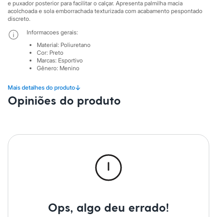
Sawary
e puxador posterior para facilitar o calçar. Apresenta palmilha macia
Yessica
acolchoada e sola emborrachada texturizada com acabamento pespontado
Moda esportiva
discreto.
Acessórios
Informacoes gerais:
Blusas
Calçados
Material
:
Poliuretano
Cor
:
Preto
Leggings
Marcas
:
Esportivo
Shorts e Bermudas
Gênero
:
Menino
Tops
Moda íntima
↓
Mais detalhes do produto
Calcinhas
Cintas e Modeladores
Opiniões do produto
Meias
Pijamas
Sutiãs e Tops
Moda praia
Biquínis
Maiôs
Saídas de praia
Personagens
Plus size
Blusas e Camisetas
Calças
Casacos e Jaquetas
Ops, algo deu errado!
Jeans