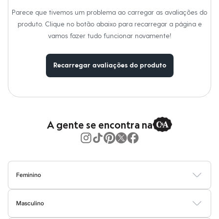
Moda esportiva
Shorts e Saias
Parece que tivemos um problema ao carregar as avaliações do
Vestidos
produto. Clique no botão abaixo para recarregar a página e
Masculino
vamos fazer tudo funcionar novamente!
Em alta
Dia dos Pais
Inverno
Novidades
Recarregar avaliações do produto
Roupas
Bermudas
Camisas
Calças
Camisetas e Regatas
Casacos e Jaquetas
A gente se encontra na
Jeans
Polos
Acessórios
Bolsas e Mochilas
Chapéus e Bonés
Cintos
Feminino
Carteiras
Óculos
Blusas
Calças
Vestidos
Saias
Casacos
Moda Praia
Moda Íntima
Relógios
Masculino
Calçados
Botas
Camisetas
Camisas
Bermudas
Calças
Moda Íntima
Jaquetas e Casacos