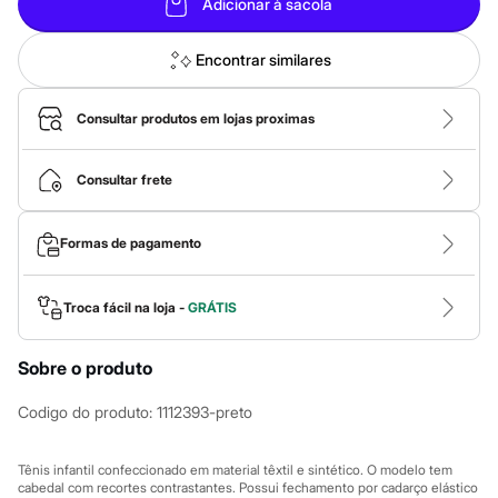
Calças
Adicionar à sacola
Casacos e Jaquetas
Jeans
Encontrar similares
Macacões
Saias
Shorts e Bermudas
Consultar produtos em lojas proximas
Vestidos
Acessórios
Bolsas
Consultar frete
Bonés e Chapéus
Bijoux
Cintos
Óculos
Formas de pagamento
Relógios
Calçados
Botas
Troca fácil na loja -
GRÁTIS
Chinelos
Rasteirinhas
Sandálias
Sobre o produto
Sapatilhas
Tênis
Codigo do produto
:
1112393-preto
Marcas
City
Clock House
Tênis infantil confeccionado em material têxtil e sintético. O modelo tem
Mindset
cabedal com recortes contrastantes. Possui fechamento por cadarço elástico