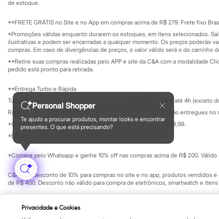
Yessica
Investidores
de estoque.
Ouvidoria / Rel
Moda esportiva
Sala de imprensa
Acessórios
Educação fina
**FRETE GRÁTIS no Site e no App em compras acima de R$ 279. Frete fixo Brasi
Blusas
Privacidade
Sustentabilida
*Promoções válidas enquanto durarem os estoques, em itens selecionados. Sa
Calçados
Configuração de cookies
ilustrativas e podem ser encerradas a qualquer momento. Os preços poderão var
Leggings
Minha privacidade
compras. Em caso de divergências de preços, o valor válido será o do carrinho 
Shorts e Bermudas
**Retire suas compras realizadas pelo APP e site da C&A com a modalidade Clique
Tops
pedido está pronto para retirada.
Moda íntima
Calcinhas
**Entrega Turbo e Rápida
Cintas e Modeladores
Meias
Turbo: Pedidos aprovados entre 10h e 17h, serão entregues em até 4h (exceto d
Personal Shopper
Pijamas
Rápida: Pedidos com os pagamentos aprovados até as 10h, serão entregues no 
Sutiãs e Tops
Te ajudo a procurar produtos, montar looks e encontrar
*O valor do frete para o turbo é R$ 24,99 e para a rápida é R$ 14,99.
Moda praia
presentes. O que está precisando?
Formas de pagamento
Biquínis
*Essa condição ainda não estará disponível em todas as lojas.
Maiôs
Saídas de praia
*Compre pelo Whatsapp e ganhe 10% off nas compras acima de R$ 200. Válido p
Personagens
Plus size
C&A Pay: desconto de 10% para compras no site e no app, produtos vendidos e e
Blusas e Camisetas
de R$ 400. Desconto não válido para compra de eletrônicos, smartwatch e iten
Calças
Casacos e Jaquetas
Copyright Notice: © C&A e suas entidades relacionadas. Todos os direitos rese
Jeans
Privacidade e Cookies
SP Cep: 06455-000 CNPJ 45.242.914/0001-05
Moda esportiva