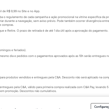
Cartão presente
atórios
Sobre o cartão presente
nceira
l de R$ 9,99 no Site e no App.
de
iba o regulamento de cada campanha e ação promocional na vitrine específica da
iar durante a navegação, sem aviso prévio. Pode também ocorrer divergência entre
de compras.
 e Retire. O prazo de retirada é de até 1 dia útil após a aprovação do pagamento. 
omingos e feriados).
mesmo dia e pedidos com o pagamentos aprovados após as 10h serão entregues no 
Segurança e qualidade
ara produtos vendidos e entregues pela C&A. Desconto não será aplicado na compr
ntregues pela C&A, válido para primeira compra realizada com C&A Pay, levando 5 
s em promoção. Descontos não cumulativos.
rvados.
Conheça nossos Termos e Condições de Uso do Site C&A
. C&A Modas SA.
Configuraç