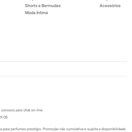
Shorts e Bermudas
Acessórios
Moda Íntima
Baixe o app
Google store
Apple store
Atendimento
 conosco pelo chat on-line
01-05
Ajuda
Fale conosco
ara perfumes prestígio. Promoção não cumulativa e sujeita a disponibilidade