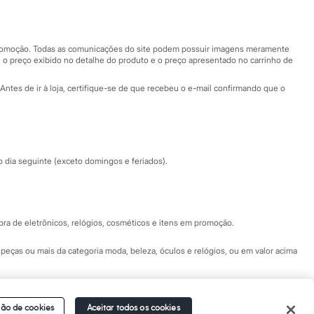
Nossas lojas
Nossas lojas plus size
Central de ética
 promoção. Todas as comunicações do site podem possuir imagens meramente
 o preço exibido no detalhe do produto e o preço apresentado no carrinho de
Eventos
Antes de ir à loja, certifique-se de que recebeu o e-mail confirmando que o
Especial Dia dos Pais
dia seguinte (exceto domingos e feriados).
a de eletrônicos, relógios, cosméticos e itens em promoção.
peças ou mais da categoria moda, beleza, óculos e relógios, ou em valor acima
 Fale conosco pelo
chat on-line
- Alameda Araguaia, 1222, Alphaville - Barueri -
ão de cookies
Aceitar todos os cookies