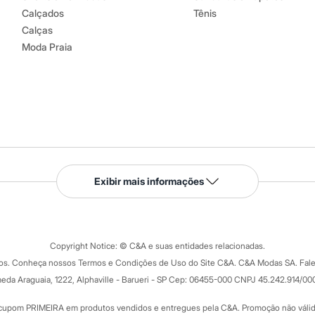
Calçados
Tênis
Calças
Moda Praia
Serviços
Exibir mais informações
Tipos de serviços
o C&A
Clique e retire
Trocas e devoluções
ograma
Copyright Notice: © C&A e suas entidades relacionadas.
Formas de pagamento
dos. Conheça nossos Termos e Condições de Uso do Site C&A. C&A Modas SA. Fale
Todas as vantagens
ay
eda Araguaia, 1222, Alphaville - Barueri - SP Cep: 06455-000 CNPJ 45.242.914/00
Minha C&A
rtão
Cupons de desconto
cupom PRIMEIRA em produtos vendidos e entregues pela C&A. Promoção não válida p