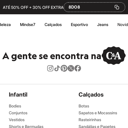
8DO8
ATÉ 50% OFF + 30% OFF EXTRA
Beleza
Mindse7
Calçados
Esportivo
Jeans
Novi
A gente se encontra na
Infantil
Calçados
Bodies
Botas
Conjuntos
Sapatos e Mocassins
Vestidos
Rasteirinhas
Shorts e Bermudas
Sandálias e Papetes