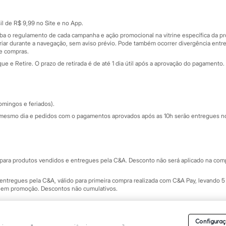
Cartão presente
atórios
Sobre o cartão presente
nceira
l de R$ 9,99 no Site e no App.
de
iba o regulamento de cada campanha e ação promocional na vitrine específica da
iar durante a navegação, sem aviso prévio. Pode também ocorrer divergência entre
de compras.
 e Retire. O prazo de retirada é de até 1 dia útil após a aprovação do pagamento. 
omingos e feriados).
mesmo dia e pedidos com o pagamentos aprovados após as 10h serão entregues no 
Segurança e qualidade
ara produtos vendidos e entregues pela C&A. Desconto não será aplicado na compr
ntregues pela C&A, válido para primeira compra realizada com C&A Pay, levando 5 
s em promoção. Descontos não cumulativos.
rvados.
Conheça nossos Termos e Condições de Uso do Site C&A
. C&A Modas SA.
Configuraç