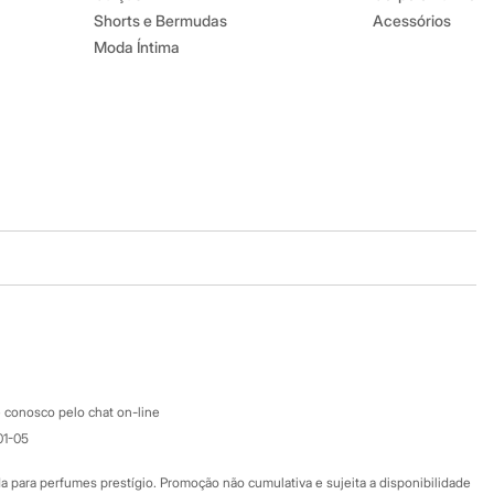
Shorts e Bermudas
Acessórios
Moda Íntima
Baixe o app
Google store
Apple store
Atendimento
 conosco pelo chat on-line
01-05
Ajuda
Fale conosco
ara perfumes prestígio. Promoção não cumulativa e sujeita a disponibilidade