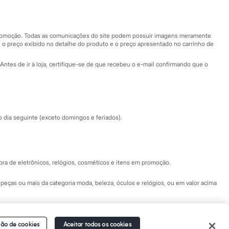
Nossas lojas
Nossas lojas plus size
Central de ética
 promoção. Todas as comunicações do site podem possuir imagens meramente
 o preço exibido no detalhe do produto e o preço apresentado no carrinho de
Eventos
Antes de ir à loja, certifique-se de que recebeu o e-mail confirmando que o
Especial Dia dos Pais
dia seguinte (exceto domingos e feriados).
a de eletrônicos, relógios, cosméticos e itens em promoção.
peças ou mais da categoria moda, beleza, óculos e relógios, ou em valor acima
 Fale conosco pelo
chat on-line
- Alameda Araguaia, 1222, Alphaville - Barueri -
ão de cookies
Aceitar todos os cookies