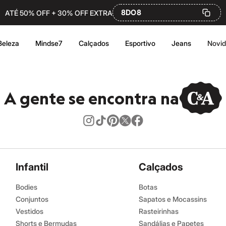
8DO8
ATÉ 50% OFF + 30% OFF EXTRA
Beleza
Mindse7
Calçados
Esportivo
Jeans
Novi
A gente se encontra na
Infantil
Calçados
Bodies
Botas
Conjuntos
Sapatos e Mocassins
Vestidos
Rasteirinhas
Shorts e Bermudas
Sandálias e Papetes