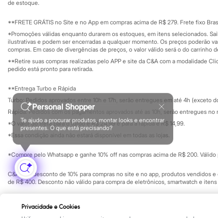
Clock House
Investidores
de estoque.
Ouvidoria / Rel
Mindset
Sala de imprensa
Sawary
Educação fina
**FRETE GRÁTIS no Site e no App em compras acima de R$ 279. Frete fixo Brasi
Yessica
Privacidade
Sustentabilida
*Promoções válidas enquanto durarem os estoques, em itens selecionados. Sa
Moda esportiva
Configuração de cookies
ilustrativas e podem ser encerradas a qualquer momento. Os preços poderão var
Acessórios
Minha privacidade
compras. Em caso de divergências de preços, o valor válido será o do carrinho 
Blusas
**Retire suas compras realizadas pelo APP e site da C&A com a modalidade Clique
Calçados
pedido está pronto para retirada.
Leggings
Shorts e Bermudas
**Entrega Turbo e Rápida
Tops
Moda íntima
Turbo: Pedidos aprovados entre 10h e 17h, serão entregues em até 4h (exceto d
Personal Shopper
Calcinhas
Rápida: Pedidos com os pagamentos aprovados até as 10h, serão entregues no 
Cintas e Modeladores
Te ajudo a procurar produtos, montar looks e encontrar
*O valor do frete para o turbo é R$ 24,99 e para a rápida é R$ 14,99.
Meias
presentes. O que está precisando?
Formas de pagamento
Pijamas
*Essa condição ainda não estará disponível em todas as lojas.
Sutiãs e Tops
Moda praia
*Compre pelo Whatsapp e ganhe 10% off nas compras acima de R$ 200. Válido p
Biquínis
Maiôs
C&A Pay: desconto de 10% para compras no site e no app, produtos vendidos e e
Saídas de praia
de R$ 400. Desconto não válido para compra de eletrônicos, smartwatch e iten
Personagens
Plus size
Copyright Notice: © C&A e suas entidades relacionadas. Todos os direitos rese
Blusas e Camisetas
Privacidade e Cookies
SP Cep: 06455-000 CNPJ 45.242.914/0001-05
Calças