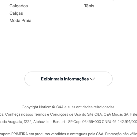
Calçados
Tênis
Calças
Moda Praia
Serviços
Exibir mais informações
Tipos de serviços
o C&A
Clique e retire
Trocas e devoluções
ograma
Copyright Notice: © C&A e suas entidades relacionadas.
Formas de pagamento
dos. Conheça nossos Termos e Condições de Uso do Site C&A. C&A Modas SA. Fale
Todas as vantagens
ay
eda Araguaia, 1222, Alphaville - Barueri - SP Cep: 06455-000 CNPJ 45.242.914/00
Minha C&A
rtão
Cupons de desconto
cupom PRIMEIRA em produtos vendidos e entregues pela C&A. Promoção não válida p