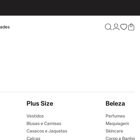
dades
Confira 
Plus Size
Beleza
Vestidos
Perfumes
Blusas e Camisas
Maquiagem
Casacos e Jaquetas
Skincare
Calças
Corpo e Banho