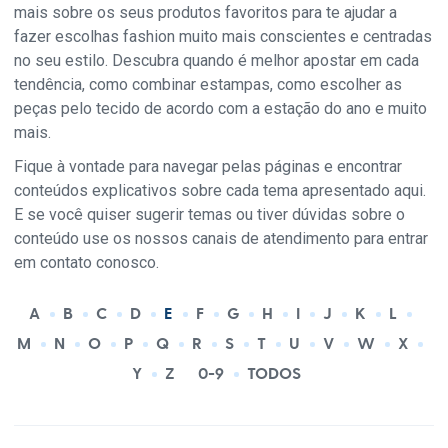
mais sobre os seus produtos favoritos para te ajudar a
fazer escolhas fashion muito mais conscientes e centradas
no seu estilo. Descubra quando é melhor apostar em cada
tendência, como combinar estampas, como escolher as
peças pelo tecido de acordo com a estação do ano e muito
mais.
Fique à vontade para navegar pelas páginas e encontrar
conteúdos explicativos sobre cada tema apresentado aqui.
E se você quiser sugerir temas ou tiver dúvidas sobre o
conteúdo use os nossos canais de atendimento para entrar
em contato conosco.
A
B
C
D
E
F
G
H
I
J
K
L
M
N
O
P
Q
R
S
T
U
V
W
X
Y
Z
0-9
TODOS