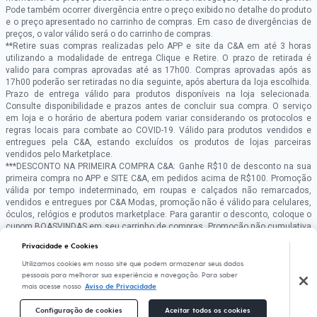
Pode também ocorrer divergência entre o preço exibido no detalhe do produto
e o preço apresentado no carrinho de compras. Em caso de divergências de
preços, o valor válido será o do carrinho de compras.
**Retire suas compras realizadas pelo APP e site da C&A em até 3 horas
utilizando a modalidade de entrega Clique e Retire. O prazo de retirada é
valido para compras aprovadas até as 17h00. Compras aprovadas após as
17h00 poderão ser retiradas no dia seguinte, após abertura da loja escolhida.
Prazo de entrega válido para produtos disponíveis na loja selecionada.
Consulte disponibilidade e prazos antes de concluir sua compra. O serviço
em loja e o horário de abertura podem variar considerando os protocolos e
regras locais para combate ao COVID-19. Válido para produtos vendidos e
entregues pela C&A, estando excluídos os produtos de lojas parceiras
vendidos pelo Marketplace.
***DESCONTO NA PRIMEIRA COMPRA C&A: Ganhe R$10 de desconto na sua
primeira compra no APP e SITE C&A, em pedidos acima de R$100. Promoção
válida por tempo indeterminado, em roupas e calçados não remarcados,
vendidos e entregues por C&A Modas, promoção não é válido para celulares,
óculos, relógios e produtos marketplace. Para garantir o desconto, coloque o
cupom BOASVINDAS em seu carrinho de compras. Promoção não cumulativa
com outras promoções. A promoção poderá se encerrar a qualquer momento
Privacidade e Cookies
sem aviso prévio.
Utilizamos cookies em nosso site que podem armazenar seus dados
Copyright Notice: © C&A e suas entidades relacionadas. Todos os direitos
pessoais para melhorar sua experiência e navegação. Para saber
reservados.
Conheça nossos Termos e Condições de Uso do Site C&A
. C&A
mais acesse nosso
Aviso de Privacidade
Modas SA.
Fale conosco pelo
chat on-line
- Alameda Araguaia, 1222,
Alphaville – Barueri – SP Cep: 06455-000 CNPJ 45.242.914/0001-05
Configuração de cookies
Aceitar todos os cookies