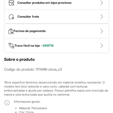
Calças
Consultar produtos em lojas proximas
Casacos e Jaquetas
Jeans
Macacões
Consultar frete
Saias
Shorts e Bermudas
Vestidos
Formas de pagamento
Acessórios
Bolsas
Bonés e Chapéus
Bijoux
Troca fácil na loja -
GRÁTIS
Cintos
Óculos
Sobre o produto
Relógios
Calçados
Botas
Codigo do produto
:
1111496-cinza_c3
Chinelos
Rasteirinhas
Sandálias
Tênis esportivo feminino desenvolvido em material sintético resistente. O
Sapatilhas
modelo tem bico redondo e cano curto, cabedal com texturas
emborrachadas e ajuste por cadarço. Possui palmilha macia com inscrição de
Tênis
marca e sola texturizada que auxilia no caminhar.
Marcas
City
Informacoes gerais:
Clock House
Material
:
Poliuretano
Mindset
Cor
:
Cinza