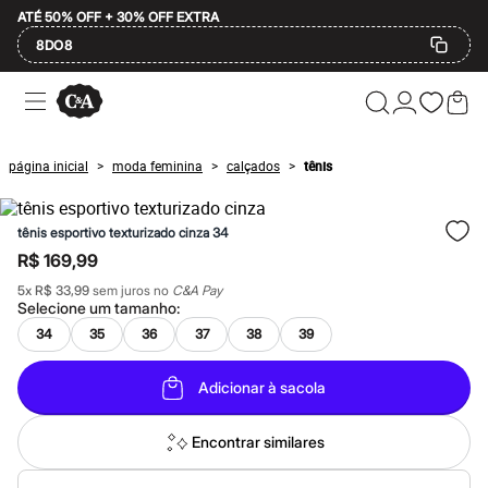
ATÉ 50% OFF + 30% OFF EXTRA
8DO8
Ofertas
Compre por Departamento
Feminino
Masculino
página inicial
moda feminina
calçados
tênis
>
>
>
Infantil
Calçados
Mindse7
tênis esportivo texturizado cinza 34
Plus Size
Até 20% off
R$ 169,99
Até 40% off
5
x
R$ 33,99
sem juros no
C&A Pay
Até 60% off
Selecione um
tamanho
:
A partir de 60% off
Feminino
34
35
36
37
38
39
Em alta
Inverno
Adicionar à sacola
Alfaiataria
Novidades
Roupas
Encontrar similares
Blusas e Camisetas
Básicos