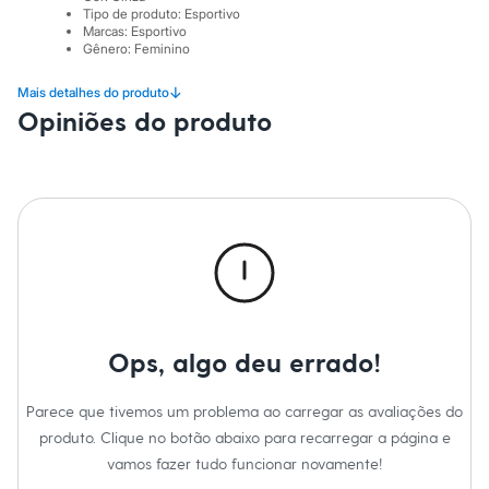
Sawary
Tipo de produto
:
Esportivo
Yessica
Marcas
:
Esportivo
Moda esportiva
Gênero
:
Feminino
Acessórios
Blusas
↓
Mais detalhes do produto
Calçados
Opiniões do produto
Leggings
Shorts e Bermudas
Tops
Moda íntima
Calcinhas
Cintas e Modeladores
Meias
Pijamas
Sutiãs e Tops
Moda praia
Biquínis
Maiôs
Ops, algo deu errado!
Saídas de praia
Personagens
Plus size
Parece que tivemos um problema ao carregar as avaliações do
Blusas e Camisetas
Calças
produto. Clique no botão abaixo para recarregar a página e
Casacos e Jaquetas
vamos fazer tudo funcionar novamente!
Jeans