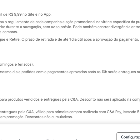
Cartão presente
atórios
Sobre o cartão presente
nceira
l de R$ 9,99 no Site e no App.
de
iba o regulamento de cada campanha e ação promocional na vitrine específica da
iar durante a navegação, sem aviso prévio. Pode também ocorrer divergência entre
de compras.
 e Retire. O prazo de retirada é de até 1 dia útil após a aprovação do pagamento. 
omingos e feriados).
mesmo dia e pedidos com o pagamentos aprovados após as 10h serão entregues no 
Segurança e qualidade
ara produtos vendidos e entregues pela C&A. Desconto não será aplicado na compr
ntregues pela C&A, válido para primeira compra realizada com C&A Pay, levando 5 
s em promoção. Descontos não cumulativos.
rvados.
Conheça nossos Termos e Condições de Uso do Site C&A
. C&A Modas SA.
Configuraç