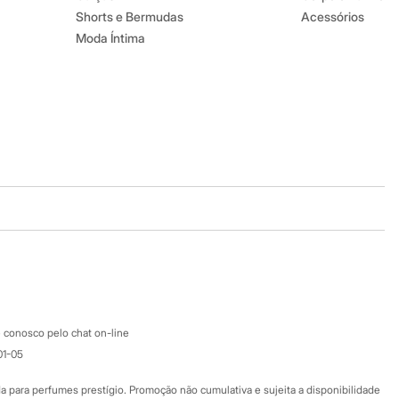
Shorts e Bermudas
Acessórios
Moda Íntima
Baixe o app
Google store
Apple store
Atendimento
 conosco pelo chat on-line
01-05
Ajuda
Fale conosco
ara perfumes prestígio. Promoção não cumulativa e sujeita a disponibilidade