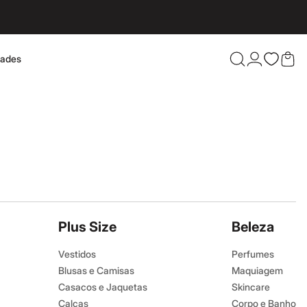
dades
Confira 
Plus Size
Beleza
Vestidos
Perfumes
Blusas e Camisas
Maquiagem
Casacos e Jaquetas
Skincare
Calças
Corpo e Banho