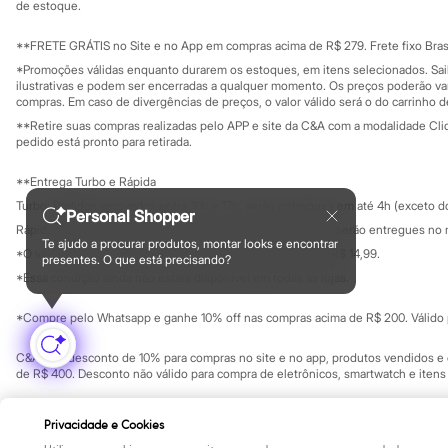
Clock House
Investidores
de estoque.
Ouvidoria / Rel
Mindset
Sala de imprensa
Sawary
Educação fina
**FRETE GRÁTIS no Site e no App em compras acima de R$ 279. Frete fixo Brasi
Yessica
Privacidade
Sustentabilida
*Promoções válidas enquanto durarem os estoques, em itens selecionados. Sa
Moda esportiva
Configuração de cookies
ilustrativas e podem ser encerradas a qualquer momento. Os preços poderão var
Acessórios
Minha privacidade
compras. Em caso de divergências de preços, o valor válido será o do carrinho 
Blusas
**Retire suas compras realizadas pelo APP e site da C&A com a modalidade Clique
Calçados
pedido está pronto para retirada.
Leggings
Shorts e Bermudas
**Entrega Turbo e Rápida
Tops
Moda íntima
Turbo: Pedidos aprovados entre 10h e 17h, serão entregues em até 4h (exceto d
Personal Shopper
Calcinhas
Rápida: Pedidos com os pagamentos aprovados até as 10h, serão entregues no 
Cintas e Modeladores
Te ajudo a procurar produtos, montar looks e encontrar
*O valor do frete para o turbo é R$ 24,99 e para a rápida é R$ 14,99.
Meias
presentes. O que está precisando?
Formas de pagamento
Pijamas
*Essa condição ainda não estará disponível em todas as lojas.
Sutiãs e Tops
Moda praia
*Compre pelo Whatsapp e ganhe 10% off nas compras acima de R$ 200. Válido p
Biquínis
Maiôs
C&A Pay: desconto de 10% para compras no site e no app, produtos vendidos e e
Saídas de praia
de R$ 400. Desconto não válido para compra de eletrônicos, smartwatch e iten
Personagens
Plus size
Copyright Notice: © C&A e suas entidades relacionadas. Todos os direitos rese
Blusas e Camisetas
Privacidade e Cookies
SP Cep: 06455-000 CNPJ 45.242.914/0001-05
Calças