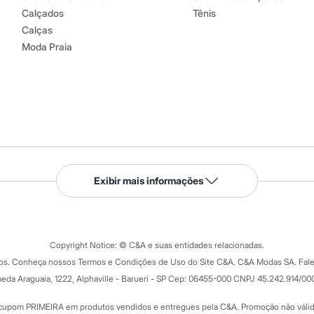
Calçados
Tênis
Calças
Moda Praia
Serviços
Exibir mais informações
Tipos de serviços
o C&A
Clique e retire
Trocas e devoluções
ograma
Copyright Notice: © C&A e suas entidades relacionadas.
Formas de pagamento
dos. Conheça nossos Termos e Condições de Uso do Site C&A. C&A Modas SA. Fale
Todas as vantagens
ay
eda Araguaia, 1222, Alphaville - Barueri - SP Cep: 06455-000 CNPJ 45.242.914/00
Minha C&A
rtão
Cupons de desconto
cupom PRIMEIRA em produtos vendidos e entregues pela C&A. Promoção não válida p