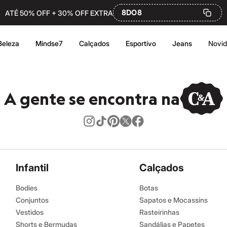
8DO8
ATÉ 50% OFF + 30% OFF EXTRA
Beleza
Mindse7
Calçados
Esportivo
Jeans
Novi
A gente se encontra na
Infantil
Calçados
Bodies
Botas
Conjuntos
Sapatos e Mocassins
Vestidos
Rasteirinhas
Shorts e Bermudas
Sandálias e Papetes