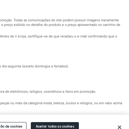
Nossas lojas
Nossas lojas plus size
Central de ética
 promoção. Todas as comunicações do site podem possuir imagens meramente
 o preço exibido no detalhe do produto e o preço apresentado no carrinho de
Eventos
Antes de ir à loja, certifique-se de que recebeu o e-mail confirmando que o
Especial Dia dos Pais
dia seguinte (exceto domingos e feriados).
a de eletrônicos, relógios, cosméticos e itens em promoção.
peças ou mais da categoria moda, beleza, óculos e relógios, ou em valor acima
 Fale conosco pelo
chat on-line
- Alameda Araguaia, 1222, Alphaville - Barueri -
ão de cookies
Aceitar todos os cookies