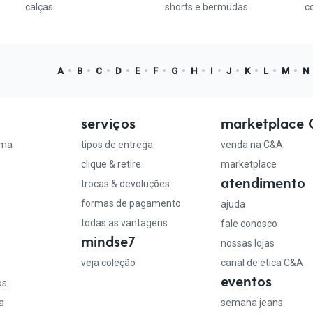
calças
shorts e bermudas
c
A
B
C
D
E
F
G
H
I
J
K
L
M
N
serviços
marketplace
ama
tipos de entrega
venda na C&A
clique & retire
marketplace
atendimento
trocas & devoluções
formas de pagamento
ajuda
todas as vantagens
fale conosco
mindse7
nossas lojas
veja coleção
canal de ética C&A
eventos
os
a
semana jeans