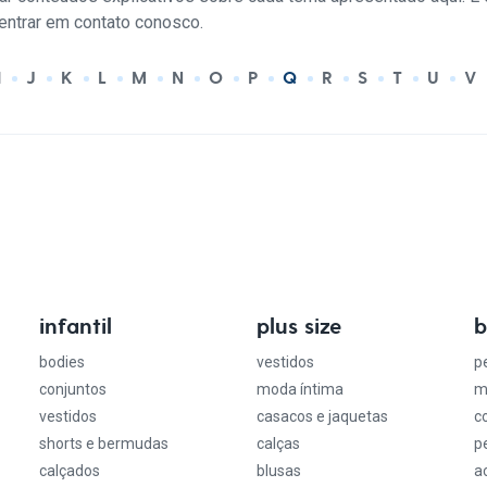
entrar em contato conosco.
I
J
K
L
M
N
O
P
Q
R
S
T
U
V
infantil
plus size
b
bodies
vestidos
p
conjuntos
moda íntima
m
vestidos
casacos e jaquetas
c
shorts e bermudas
calças
p
calçados
blusas
a