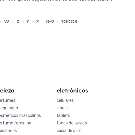
W
X
Y
Z
0-9
TODOS
eleza
eletrônicos
erfumes
celulares
aquiagem
kindle
osméticos masculinos
tablets
erfume feminino
fones de ouvido
cessórios
caixa de som