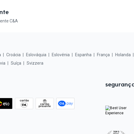
nte
sente C&A
a
Croácia
Eslováquia
Eslovénia
Espanha
França
Holanda
via
Suíça
Svizzera
segurança