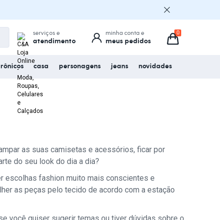
serviços e
minha conta e
atendimento
meus pedidos
trônicos
casa
personagens
jeans
novidades
ampar as suas camisetas e acessórios, ficar por
te do seu look do dia a dia?
r escolhas fashion muito mais conscientes e
her as peças pelo tecido de acordo com a estação
se você quiser sugerir temas ou tiver dúvidas sobre o