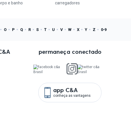
orpo e banho
carregadores
O
P
Q
R
S
T
U
V
W
X
Y
Z
0-9
 C&A
permaneça conectado
app C&A
conheça as vantagens