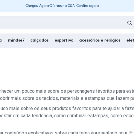
Chegou Agora:Ofertas na C&A. Confira agora.
a
mindse7
calçados
esportivo
acessórios e relógios
ele
A
onhecer um pouco mais sobre os personagens favoritos para est
brir mais sobre os tecidos, materiais e estampas que fazem par
o mais sobre os seus produtos favoritos para te ajudar a faze
apostar em cada tendência, como combinar estampas, como escol
ar conteúdos explicativos sobre cada tema apresentado aqui. E 