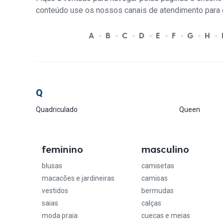
conteúdo use os nossos canais de atendimento para 
A
B
C
D
E
F
G
H
Q
Quadriculado
Queen
feminino
masculino
blusas
camisetas
macacões e jardineiras
camisas
vestidos
bermudas
saias
calças
moda praia
cuecas e meias