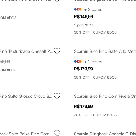
+
2
cores
R$ 149,99
POM 8DO8
2 por R$ 199
30% OFF - CUPOM 8DO8
Scarpin Bico Fino Texturizado Oneself Prateado
59,99
+
2
cores
R$ 179,99
POM 8DO8
30% OFF - CUPOM 8DO8
Scarpin Bico Fino Salto Grosso Croco Bebecê Bege
R$ 179,99
30% OFF - CUPOM 8DO8
Scarpin Slingback Salto Baixo Fino Com Metal Oneself Marrom