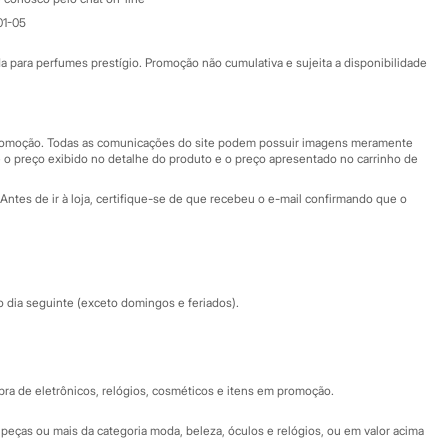
01-05
Ajuda
Fale conosco
ara perfumes prestígio. Promoção não cumulativa e sujeita a disponibilidade
Nossas lojas
Nossas lojas plus size
Central de ética
 promoção. Todas as comunicações do site podem possuir imagens meramente
 o preço exibido no detalhe do produto e o preço apresentado no carrinho de
Eventos
Antes de ir à loja, certifique-se de que recebeu o e-mail confirmando que o
Especial Dia dos Pais
dia seguinte (exceto domingos e feriados).
a de eletrônicos, relógios, cosméticos e itens em promoção.
peças ou mais da categoria moda, beleza, óculos e relógios, ou em valor acima