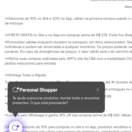
Trabalhe conosco
C&A Pay
Minecraft
Sobre o C&A P
Alam
Sustentabilidade
Naruto
Solicite seu ca
Patrulha Canina
Mapa do site
**Desconto de 10% no Site e 20% no App, válido na primeira compra usando o 
Sonic
Governança
Investidores
de estoque.
Stitch
Ouvidoria / Rel
Sala de imprensa
Beleza
Educação fina
**FRETE GRÁTIS no Site e no App em compras acima de R$ 279. Frete fixo Brasi
Kits
Privacidade
Perfumes árabes
Sustentabilida
*Promoções válidas enquanto durarem os estoques, em itens selecionados. Sa
Configuração de cookies
Novidades
ilustrativas e podem ser encerradas a qualquer momento. Os preços poderão var
Minha privacidade
compras. Em caso de divergências de preços, o valor válido será o do carrinho 
Cabelos
Condicionador
**Retire suas compras realizadas pelo APP e site da C&A com a modalidade Clique
Escovas e Pentes
pedido está pronto para retirada.
Finalizadores
Shampoo
**Entrega Turbo e Rápida
Tratamento
Turbo: Pedidos aprovados entre 10h e 17h, serão entregues em até 4h (exceto d
Cuidados com o corpo
Hidratante
Rápida: Pedidos com os pagamentos aprovados até as 10h, serão entregues no 
Personal Shopper
Protetor solar
*O valor do frete para o turbo é R$ 24,99 e para a rápida é R$ 14,99.
Te ajudo a procurar produtos, montar looks e encontrar
Tratamento
Formas de pagamento
presentes. O que está precisando?
*Essa condição ainda não estará disponível em todas as lojas.
Cuidados com o rosto
Esfoliante
*Compre pelo Whatsapp e ganhe 10% off nas compras acima de R$ 200. Válido p
Hidratante
Protetor solar
Tônicos
C&A Pay: desconto de 10% para compras no site e no app, produtos vendidos e e
de R$ 400. Desconto não válido para compra de eletrônicos, smartwatch e iten