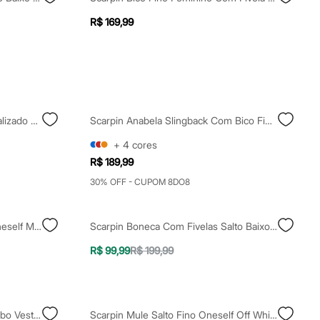
R$ 169,99
Scarpin Bico Fino Salto Alto Metalizado Oneself Preto
Scarpin Anabela Slingback Com Bico Fino - Marrom Escuro
+
4
cores
R$ 189,99
30% OFF - CUPOM 8DO8
Scarpin Bico Fino Com Fívela Oneself Marrom
Scarpin Boneca Com Fivelas Salto Baixo Mindset Preto
R$ 99,99
R$ 199,99
Scarpin Slingback Anabela O Diabo Veste Prada Preto
Scarpin Mule Salto Fino Oneself Off White