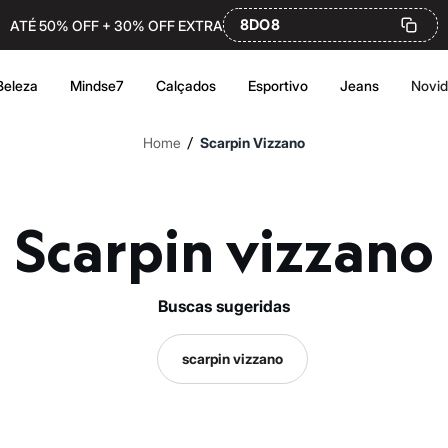
8DO8
ATÉ 50% OFF + 30% OFF EXTRA
Beleza
Mindse7
Calçados
Esportivo
Jeans
Novi
/
Home
Scarpin Vizzano
Scarpin vizzano
buscas sugeridas
scarpin vizzano