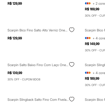
Clock House
R$ 129,99
+
2
core
Mindset
R$ 169,99
Sawary
Yessica
30% OFF - CU
Moda esportiva
Acessórios
Blusas
Scarpin Bico Fino Salto Alto Verniz Oneself Preto
Calçados
Leggings
R$ 129,99
+
4
cor
Shorts e Bermudas
Tops
R$ 149,99
Moda íntima
30% OFF - CU
Calcinhas
Cintas e Modeladores
Meias
Pijamas
Scarpin Salto Baixo Fino Com Laço Oneself Preto
Scarpin Slin
Sutiãs e Tops
R$ 139,99
+
4
cor
Moda praia
Biquínis
R$ 189,99
30% OFF - CUPOM 8DO8
Maiôs
30% OFF - CU
Saídas de praia
Personagens
Plus size
Blusas e Camisetas
Scarpin Slingback Salto Fino Com Fivela Grande Preto
Calças