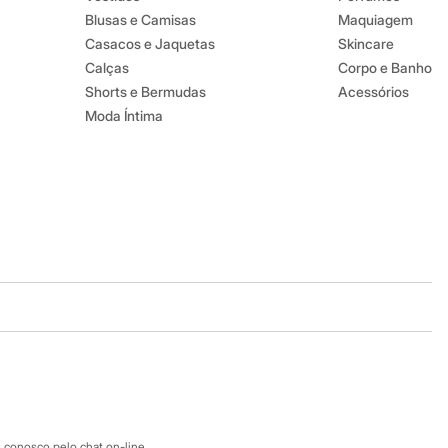
Blusas e Camisas
Maquiagem
Casacos e Jaquetas
Skincare
Calças
Corpo e Banho
Shorts e Bermudas
Acessórios
Moda Íntima
Baixe o app
Google store
Apple store
Atendimento
 conosco pelo chat on-line