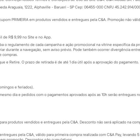
Todas as vantagens
ay
eda Araguaia, 1222, Alphaville - Barueri - SP Cep: 06455-000 CNPJ 45.242.914/00
Minha C&A
rtão
Cupons de desconto
cupom PRIMEIRA em produtos vendidos e entregues pela C&A. Promoção não válida p
Cartão presente
atórios
Sobre o cartão presente
nceira
l de R$ 9,99 no Site e no App.
de
iba o regulamento de cada campanha e ação promocional na vitrine específica da
iar durante a navegação, sem aviso prévio. Pode também ocorrer divergência entre
de compras.
 e Retire. O prazo de retirada é de até 1 dia útil após a aprovação do pagamento. 
omingos e feriados).
mesmo dia e pedidos com o pagamentos aprovados após as 10h serão entregues no 
Segurança e qualidade
ara produtos vendidos e entregues pela C&A. Desconto não será aplicado na compr
ntregues pela C&A, válido para primeira compra realizada com C&A Pay, levando 5 
s em promoção. Descontos não cumulativos.