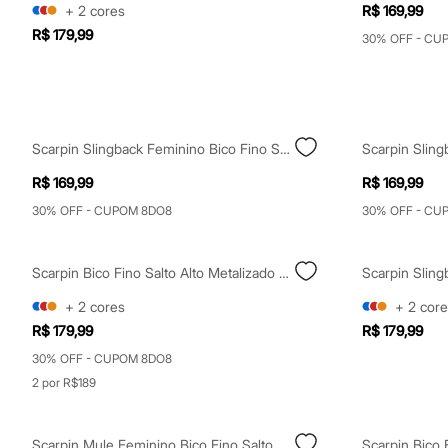
Casacos e Jaquetas
+
2
cores
R$ 169,99
Jeans
R$ 179,99
30% OFF - CU
Moda esportiva
Shorts e Saias
Vestidos
Masculino
Em alta
Dia dos Pais
Scarpin Slingback Feminino Bico Fino Salto Alto Vinho
Inverno
Novidades
R$ 169,99
R$ 169,99
Roupas
Bermudas
30% OFF - CUPOM 8DO8
30% OFF - CU
Camisas
Calças
Camisetas e Regatas
Scarpin Bico Fino Salto Alto Metalizado Oneself Bege
Casacos e Jaquetas
Jeans
+
2
cores
+
2
core
Polos
R$ 179,99
R$ 179,99
Acessórios
Bolsas e Mochilas
30% OFF - CUPOM 8DO8
Chapéus e Bonés
2 por R$189
Cintos
Carteiras
Óculos
Relógios
Scarpin Mule Feminino Bico Fino Salto Fino Marrom
Scarpin Bico 