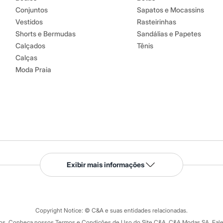
Conjuntos
Sapatos e Mocassins
Vestidos
Rasteirinhas
Shorts e Bermudas
Sandálias e Papetes
Calçados
Tênis
Calças
Moda Praia
Serviços
Exibir mais informações
Tipos de serviços
o C&A
Clique e retire
Trocas e devoluções
ograma
Copyright Notice: © C&A e suas entidades relacionadas.
Formas de pagamento
dos. Conheça nossos Termos e Condições de Uso do Site C&A. C&A Modas SA. Fale