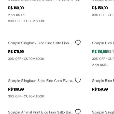
Calçados
Botas
R$ 169,99
R$ 159,99
Chinelos
2 por R$ 199
30% OFF - CU
Sapatos
Sandálias e Papetes
30% OFF - CUPOM 8DO8
Tênis
Moda esportiva
Acessórios
Bermudas
Scarpin Slingback Bico Fino Salto Fino O Diabo Veste Prada Vermelho
Camisetas
Calças
R$ 179,99
R$ 119,99
R$ 1
Calçados
Regatas
30% OFF - CUPOM 8DO8
30% OFF - CU
Moda íntima
2 por R$189
Cuecas
Meias
Pijamas
Moda praia
Scarpin Slingback Salto Fino Com Fivela Marrom
Personagens
R$ 169,99
R$ 159,99
Plus size
Blusas e Camisetas
30% OFF - CUPOM 8DO8
Calças
Camisas
Casacos e Jaquetas
Scarpin Animal Print Bico Fino Salto Baixo Oneself Bege
Jeans