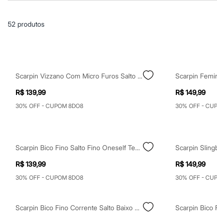
Blusas e Camisetas
Básicos
Calças
52
produtos
Casacos e Jaquetas
Jeans
Macacões
Saias
Shorts e Bermudas
Vestidos
Scarpin Vizzano Com Micro Furos Salto Médio Fino Marrom
Acessórios
Bolsas
R$ 139,99
R$ 149,99
Bonés e Chapéus
Bijoux
30% OFF - CUPOM 8DO8
30% OFF - CU
Cintos
Óculos
Relógios
Calçados
Scarpin Bico Fino Salto Fino Oneself Texturizado Marrom
Botas
Chinelos
R$ 139,99
R$ 149,99
Rasteirinhas
Sandálias
30% OFF - CUPOM 8DO8
30% OFF - CU
Sapatilhas
Tênis
Marcas
Scarpin Bico Fino Corrente Salto Baixo Oneself Preto
City