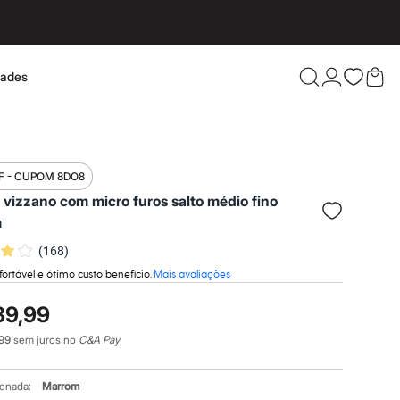
dades
Confira 
F - CUPOM 8DO8
 vizzano com micro furos salto médio fino
m
(
168
)
fortável e ótimo custo benefício.
Mais avaliações
39,99
99
sem juros no
C&A Pay
ionada:
Marrom