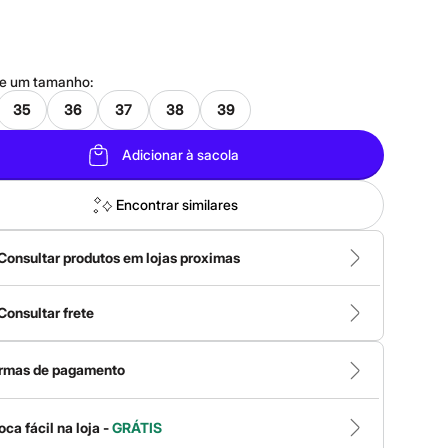
ne um
tamanho
:
35
36
37
38
39
Adicionar à sacola
Encontrar similares
Consultar produtos em lojas proximas
Consultar frete
rmas de pagamento
oca fácil na loja -
GRÁTIS