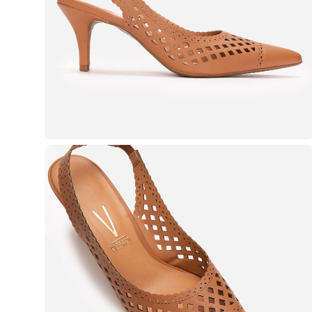
Casacos e Jaquetas
Jeans
Macacões
Saias
Shorts e Bermudas
Vestidos
Acessórios
Bolsas
Bonés e Chapéus
Bijoux
Cintos
Óculos
Relógios
Calçados
Botas
Chinelos
Rasteirinhas
Sandálias
Sapatilhas
Tênis
Marcas
City
Clock House
Mindset
Sawary