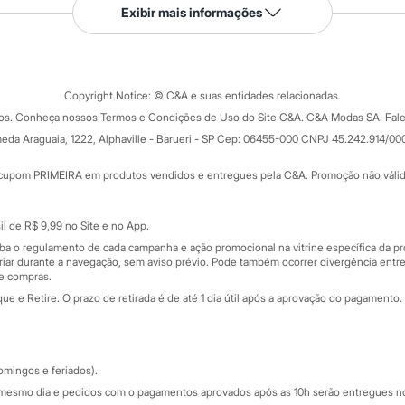
Serviços
Exibir mais informações
Tipos de serviços
o C&A
Clique e retire
Trocas e devoluções
ograma
Copyright Notice: © C&A e suas entidades relacionadas.
Formas de pagamento
dos. Conheça nossos Termos e Condições de Uso do Site C&A. C&A Modas SA. Fale
Todas as vantagens
ay
eda Araguaia, 1222, Alphaville - Barueri - SP Cep: 06455-000 CNPJ 45.242.914/00
Minha C&A
rtão
Cupons de desconto
cupom PRIMEIRA em produtos vendidos e entregues pela C&A. Promoção não válida p
Cartão presente
atórios
Sobre o cartão presente
nceira
l de R$ 9,99 no Site e no App.
de
iba o regulamento de cada campanha e ação promocional na vitrine específica da
iar durante a navegação, sem aviso prévio. Pode também ocorrer divergência entre
de compras.
 e Retire. O prazo de retirada é de até 1 dia útil após a aprovação do pagamento. 
omingos e feriados).
mesmo dia e pedidos com o pagamentos aprovados após as 10h serão entregues no 