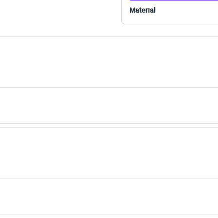
Material
 C&A! ❤
s:
retano
no
ino