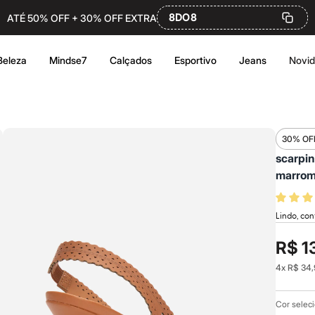
8DO8
ATÉ 50% OFF + 30% OFF EXTRA
Beleza
Mindse7
Calçados
Esportivo
Jeans
Novi
30% OF
scarpin
marro
Lindo, con
R$ 1
4
x
R$ 34,
Cor selec