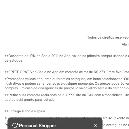
Institucional
Produtos
Sonic
Stitch
Sobre a C&A
Cartão C&A
Beleza
Sobre o cartã
Fornecedores
Kits
Perfumes árabes
Termos e condições
C&A&VC
Novidades
Conheça o pr
Política de privacidade
Cabelos
Todos os direitos reserva
Trabalhe conosco
C&A Pay
Condicionador
Sobre o C&A P
Alam
Escovas e Pentes
Sustentabilidade
Finalizadores
Solicite seu ca
Mapa do site
**Desconto de 10% no Site e 20% no App, válido na primeira compra usando o 
Shampoo
Governança
Investidores
de estoque.
Tratamento
Ouvidoria / Rel
Cuidados com o corpo
Sala de imprensa
Hidratante
Educação fina
**FRETE GRÁTIS no Site e no App em compras acima de R$ 279. Frete fixo Brasi
Privacidade
Protetor solar
Sustentabilida
*Promoções válidas enquanto durarem os estoques, em itens selecionados. Sa
Configuração de cookies
Tratamento
ilustrativas e podem ser encerradas a qualquer momento. Os preços poderão var
Cuidados com o rosto
Minha privacidade
compras. Em caso de divergências de preços, o valor válido será o do carrinho 
Esfoliante
**Retire suas compras realizadas pelo APP e site da C&A com a modalidade Clique
Hidratante
pedido está pronto para retirada.
Protetor solar
Tônicos
**Entrega Turbo e Rápida
Maquiagens
Turbo: Pedidos aprovados entre 10h e 17h, serão entregues em até 4h (exceto d
Base
Batom
Rápida: Pedidos com os pagamentos aprovados até as 10h, serão entregues no 
Personal Shopper