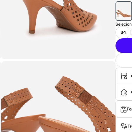
Selecio
34
Fo
Tr