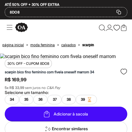
ATÉ 50% OFF + 30% OFF EXTRA
8DO8
Ofertas
Compre por Departamento
Feminino
Masculino
página inicial
moda feminina
calçados
scarpin
>
>
>
Infantil
Calçados
Mindse7
Plus Size
30% OFF - CUPOM 8DO8
Até 20% off
scarpin bico fino feminino com fivela oneself marrom 34
Até 40% off
R$ 169,99
Até 60% off
A partir de 60% off
5
x
R$ 33,99
sem juros no
C&A Pay
Feminino
Selecione um
tamanho
:
Em alta
34
35
36
37
38
39
Inverno
Alfaiataria
Novidades
Adicionar à sacola
Roupas
Blusas e Camisetas
Básicos
Encontrar similares