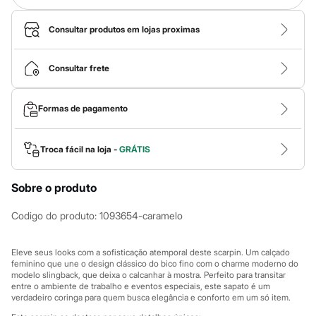
Calças
Casacos e Jaquetas
Jeans
Consultar produtos em lojas proximas
Macacões
Saias
Shorts e Bermudas
Consultar frete
Vestidos
Acessórios
Bolsas
Formas de pagamento
Bonés e Chapéus
Bijoux
Cintos
Troca fácil na loja -
GRÁTIS
Óculos
Relógios
Calçados
Sobre o produto
Botas
Chinelos
Codigo do produto
:
1093654-caramelo
Rasteirinhas
Sandálias
Sapatilhas
Eleve seus looks com a sofisticação atemporal deste scarpin. Um calçado
Tênis
feminino que une o design clássico do bico fino com o charme moderno do
Marcas
modelo slingback, que deixa o calcanhar à mostra. Perfeito para transitar
City
entre o ambiente de trabalho e eventos especiais, este sapato é um
Clock House
verdadeiro coringa para quem busca elegância e conforto em um só item.
Mindset