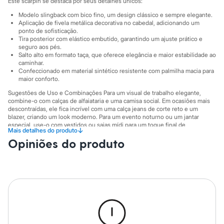
Este scarpin se destaca por seus detalhes únicos:
Sawary
Yessica
Modelo slingback com bico fino, um design clássico e sempre elegante.
Moda esportiva
Aplicação de fivela metálica decorativa no cabedal, adicionando um
Acessórios
ponto de sofisticação.
Blusas
Tira posterior com elástico embutido, garantindo um ajuste prático e
Calçados
seguro aos pés.
Salto alto em formato taça, que oferece elegância e maior estabilidade ao
Leggings
caminhar.
Shorts e Bermudas
Confeccionado em material sintético resistente com palmilha macia para
Tops
maior conforto.
Moda íntima
Calcinhas
Sugestões de Uso e Combinações Para um visual de trabalho elegante,
Cintas e Modeladores
combine-o com calças de alfaiataria e uma camisa social. Em ocasiões mais
descontraídas, ele fica incrível com uma calça jeans de corte reto e um
Meias
blazer, criando um look moderno. Para um evento noturno ou um jantar
Pijamas
especial, use-o com vestidos ou saias mídi para um toque final de
Sutiãs e Tops
↓
Mais detalhes do produto
sofisticação.
Moda praia
Opiniões do produto
Biquínis
A gente se encontra na C&A! ❤
Maiôs
Informacoes gerais:
Saídas de praia
Personagens
Material
:
Poliuretano
Plus size
Cor
:
Marrom
Marcas
:
C&A
Blusas e Camisetas
Tipo
:
Scarpin
Calças
Gênero
:
Feminino
Casacos e Jaquetas
Jeans