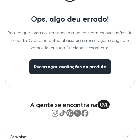
Moda esportiva
Shorts e Saias
Vestidos
Ops, algo deu errado!
Masculino
Em alta
Dia dos Pais
Parece que tivemos um problema ao carregar as avaliações do
Inverno
produto. Clique no botão abaixo para recarregar a página e
Novidades
Roupas
vamos fazer tudo funcionar novamente!
Bermudas
Camisas
Calças
Recarregar avaliações do produto
Camisetas e Regatas
Casacos e Jaquetas
Jeans
Polos
Acessórios
Bolsas e Mochilas
Chapéus e Bonés
A gente se encontra na
Cintos
Carteiras
Óculos
Relógios
Calçados
Botas
Feminino