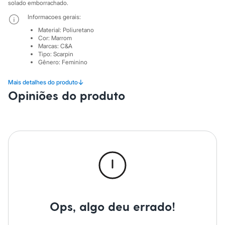
City
solado emborrachado.
Clock House
Informacoes gerais:
Mindset
Sawary
Material
:
Poliuretano
Yessica
Cor
:
Marrom
Marcas
:
C&A
Moda esportiva
Tipo
:
Scarpin
Acessórios
Gênero
:
Feminino
Blusas
Calçados
↓
Mais detalhes do produto
Leggings
Shorts e Bermudas
Opiniões do produto
Tops
Moda íntima
Calcinhas
Cintas e Modeladores
Meias
Pijamas
Sutiãs e Tops
Moda praia
Biquínis
Maiôs
Saídas de praia
Personagens
Ops, algo deu errado!
Plus size
Blusas e Camisetas