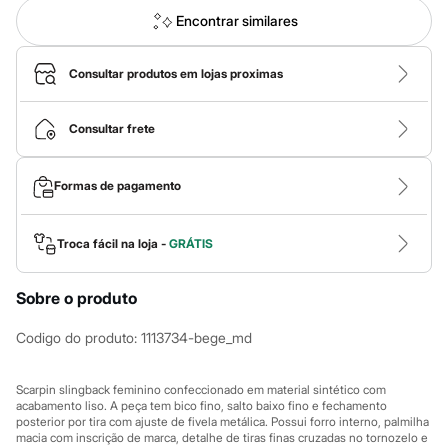
Roupas
Blusas e Camisetas
Encontrar similares
Básicos
Calças
Casacos e Jaquetas
Consultar produtos em lojas proximas
Jeans
Macacões
Saias
Consultar frete
Shorts e Bermudas
Vestidos
Acessórios
Formas de pagamento
Bolsas
Bonés e Chapéus
Bijoux
Troca fácil na loja -
GRÁTIS
Cintos
Óculos
Relógios
Sobre o produto
Calçados
Botas
Codigo do produto
:
1113734-bege_md
Chinelos
Rasteirinhas
Sandálias
Scarpin slingback feminino confeccionado em material sintético com
Sapatilhas
acabamento liso. A peça tem bico fino, salto baixo fino e fechamento
Tênis
posterior por tira com ajuste de fivela metálica. Possui forro interno, palmilha
Marcas
macia com inscrição de marca, detalhe de tiras finas cruzadas no tornozelo e