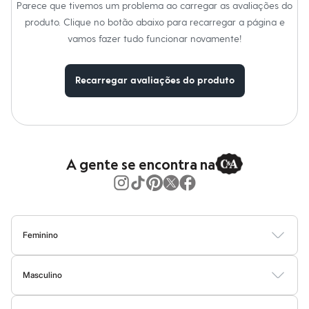
Calças
Parece que tivemos um problema ao carregar as avaliações do
Casacos e Jaquetas
produto. Clique no botão abaixo para recarregar a página e
Jeans
vamos fazer tudo funcionar novamente!
Moda esportiva
Shorts e Saias
Vestidos
Masculino
Recarregar avaliações do produto
Em alta
Dia dos Pais
Inverno
Novidades
Roupas
Bermudas
A gente se encontra na
Camisas
Calças
Camisetas e Regatas
Casacos e Jaquetas
Jeans
Polos
Feminino
Acessórios
Bolsas e Mochilas
Blusas
Calças
Vestidos
Saias
Casacos
Moda Praia
Moda Íntima
Chapéus e Bonés
Masculino
Cintos
Carteiras
Camisetas
Camisas
Bermudas
Calças
Moda Íntima
Jaquetas e Casacos
Óculos