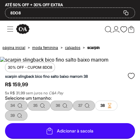
ATÉ 50% OFF + 30% OFF EXTRA
8DO8
Ofertas
Compre por Departamento
Feminino
Masculino
página inicial
moda feminina
calçados
scarpin
>
>
>
Infantil
Calçados
Plus Size
2 calçados por R$189
30% OFF - CUPOM 8DO8
2 peças por R$199
scarpin slingback bico fino salto baixo marrom 38
3 lingeries por R$99
R$ 159,99
3 itens de beleza por R$129
Até 20% off
5
x
R$ 31,99
sem juros no
C&A Pay
Até 40% off
Selecione um
tamanho
:
Até 60% off
34
35
36
37
38
A partir de 60% off
Feminino
39
Em alta
Inverno
Alfaiataria
Adicionar à sacola
Novidades