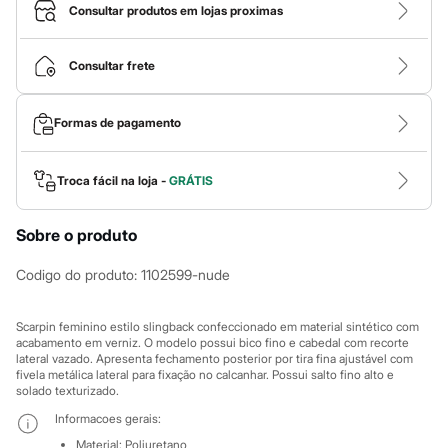
Calças
Consultar produtos em lojas proximas
Casacos e Jaquetas
Jeans
Macacões
Consultar frete
Saias
Shorts e Bermudas
Vestidos
Formas de pagamento
Acessórios
Bolsas
Bonés e Chapéus
Bijoux
Troca fácil na loja -
GRÁTIS
Cintos
Óculos
Sobre o produto
Relógios
Calçados
Botas
Codigo do produto
:
1102599-nude
Chinelos
Rasteirinhas
Sandálias
Scarpin feminino estilo slingback confeccionado em material sintético com
Sapatilhas
acabamento em verniz. O modelo possui bico fino e cabedal com recorte
lateral vazado. Apresenta fechamento posterior por tira fina ajustável com
Tênis
fivela metálica lateral para fixação no calcanhar. Possui salto fino alto e
Marcas
solado texturizado.
City
Clock House
Informacoes gerais:
Mindset
Material
:
Poliuretano