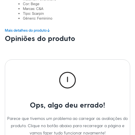
Sawary
Cor
:
Bege
Yessica
Marcas
:
C&A
Moda esportiva
Tipo
:
Scarpin
Acessórios
Gênero
:
Feminino
Blusas
Calçados
↓
Mais detalhes do produto
Leggings
Opiniões do produto
Shorts e Bermudas
Tops
Moda íntima
Calcinhas
Cintas e Modeladores
Meias
Pijamas
Sutiãs e Tops
Moda praia
Biquínis
Maiôs
Saídas de praia
Ops, algo deu errado!
Personagens
Plus size
Blusas e Camisetas
Parece que tivemos um problema ao carregar as avaliações do
Calças
Casacos e Jaquetas
produto. Clique no botão abaixo para recarregar a página e
Jeans
vamos fazer tudo funcionar novamente!