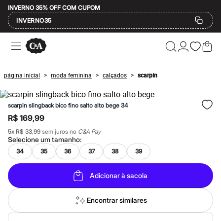
INVERNO 35% OFF COM CUPOM
INVERNO35
Ofertas
Compre por Departamento
Feminino
Masculino
página inicial
moda feminina
calçados
scarpin
>
>
>
Infantil
Calçados
Mindse7
scarpin slingback bico fino salto alto bege 34
Plus Size
Até 20% off
R$ 169,99
Até 40% off
5
x
R$ 33,99
sem juros no
C&A Pay
Até 60% off
Selecione um
tamanho
:
A partir de 60% off
Feminino
34
35
36
37
38
39
Em alta
Inverno
Adicionar à sacola
Alfaiataria
Novidades
Roupas
Encontrar similares
Blusas e Camisetas
Básicos