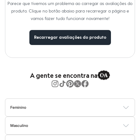
Moda esportiva
Parece que tivemos um problema ao carregar as avaliações do
Shorts e Saias
produto. Clique no botão abaixo para recarregar a página e
Vestidos
Masculino
vamos fazer tudo funcionar novamente!
Em alta
Dia dos Pais
Inverno
Recarregar avaliações do produto
Novidades
Roupas
Bermudas
Camisas
Calças
Camisetas e Regatas
A gente se encontra na
Casacos e Jaquetas
Jeans
Polos
Acessórios
Bolsas e Mochilas
Chapéus e Bonés
Feminino
Cintos
Carteiras
Blusas
Calças
Vestidos
Saias
Casacos
Moda Praia
Moda Íntima
Óculos
Relógios
Masculino
Calçados
Camisetas
Camisas
Bermudas
Calças
Moda Íntima
Jaquetas e Casacos
Botas