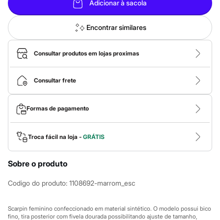
Calças
Adicionar à sacola
Casacos e Jaquetas
Jeans
Macacões
Encontrar similares
Saias
Shorts e Bermudas
Vestidos
Consultar produtos em lojas proximas
Acessórios
Bolsas
Bonés e Chapéus
Consultar frete
Bijoux
Cintos
Óculos
Formas de pagamento
Relógios
Calçados
Botas
Troca fácil na loja -
GRÁTIS
Chinelos
Rasteirinhas
Sandálias
Sobre o produto
Sapatilhas
Tênis
Codigo do produto
:
1108692-marrom_esc
Marcas
City
Clock House
Scarpin feminino confeccionado em material sintético. O modelo possui bico
Mindset
fino, tira posterior com fivela dourada possibilitando ajuste de tamanho,