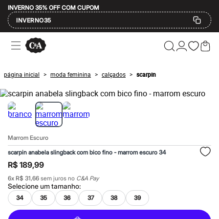
INVERNO 35% OFF COM CUPOM
INVERNO35
Ofertas
Compre por Departamento
Feminino
Masculino
página inicial
moda feminina
calçados
scarpin
>
>
>
Infantil
Calçados
Mindse7
Plus Size
Até 20% off
Até 40% off
Até 60% off
Marrom Escuro
A partir de 60% off
Feminino
scarpin anabela slingback com bico fino - marrom escuro 34
Em alta
R$ 189,99
Inverno
Alfaiataria
6
x
R$ 31,66
sem juros no
C&A Pay
Novidades
Selecione um
tamanho
:
Roupas
34
35
36
37
38
39
Blusas e Camisetas
Básicos