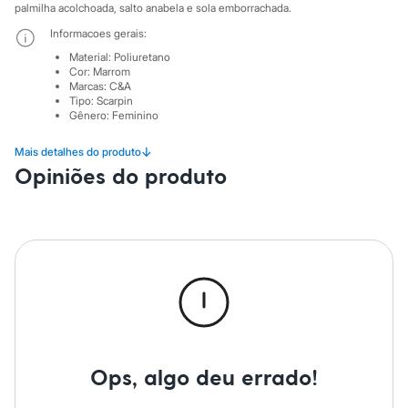
Sawary
palmilha acolchoada, salto anabela e sola emborrachada.
Yessica
Informacoes gerais:
Moda esportiva
Acessórios
Material
:
Poliuretano
Blusas
Cor
:
Marrom
Calçados
Marcas
:
C&A
Leggings
Tipo
:
Scarpin
Gênero
:
Feminino
Shorts e Bermudas
Tops
Moda íntima
↓
Mais detalhes do produto
Calcinhas
Opiniões do produto
Cintas e Modeladores
Meias
Pijamas
Sutiãs e Tops
Moda praia
Biquínis
Maiôs
Saídas de praia
Personagens
Plus size
Blusas e Camisetas
Calças
Ops, algo deu errado!
Casacos e Jaquetas
Jeans