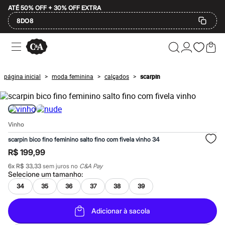
ATÉ 50% OFF + 30% OFF EXTRA
8DO8
Ofertas
Compre por Departamento
Feminino
Masculino
página inicial
moda feminina
calçados
scarpin
>
>
>
Infantil
Calçados
Mindse7
Plus Size
2 calçados por R$189
Vinho
2 peças por R$199
3 lingeries por R$99
scarpin bico fino feminino salto fino com fivela vinho 34
3 itens de beleza por R$129
R$ 199,99
Até 20% off
Até 40% off
6
x
R$ 33,33
sem juros no
C&A Pay
Até 60% off
Selecione um
tamanho
:
A partir de 60% off
34
35
36
37
38
39
Feminino
Em alta
Inverno
Adicionar à sacola
Alfaiataria