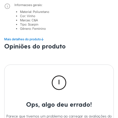
Marcas
Informacoes gerais:
City
Clock House
Material
:
Poliuretano
Mindset
Cor
:
Vinho
Sawary
Marcas
:
C&A
Yessica
Tipo
:
Scarpin
Gênero
:
Feminino
Moda esportiva
Acessórios
Blusas
↓
Mais detalhes do produto
Calçados
Opiniões do produto
Leggings
Shorts e Bermudas
Tops
Moda íntima
Calcinhas
Cintas e Modeladores
Meias
Pijamas
Sutiãs e Tops
Moda praia
Biquínis
Maiôs
Ops, algo deu errado!
Saídas de praia
Personagens
Plus size
Parece que tivemos um problema ao carregar as avaliações do