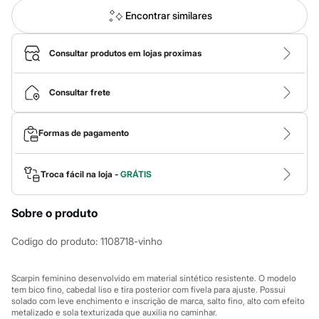
Novidades
Roupas
Encontrar similares
Blusas e Camisetas
Básicos
Calças
Consultar produtos em lojas proximas
Casacos e Jaquetas
Jeans
Macacões
Consultar frete
Saias
Shorts e Bermudas
Vestidos
Formas de pagamento
Acessórios
Bolsas
Bonés e Chapéus
Troca fácil na loja -
GRÁTIS
Bijoux
Cintos
Óculos
Sobre o produto
Relógios
Calçados
Codigo do produto
:
1108718-vinho
Botas
Chinelos
Rasteirinhas
Scarpin feminino desenvolvido em material sintético resistente. O modelo
Sandálias
tem bico fino, cabedal liso e tira posterior com fivela para ajuste. Possui
Sapatilhas
solado com leve enchimento e inscrição de marca, salto fino, alto com efeito
Tênis
metalizado e sola texturizada que auxilia no caminhar.