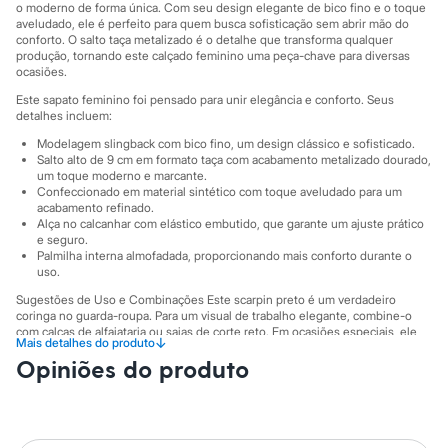
City
o moderno de forma única. Com seu design elegante de bico fino e o toque
Clock House
aveludado, ele é perfeito para quem busca sofisticação sem abrir mão do
Mindset
conforto. O salto taça metalizado é o detalhe que transforma qualquer
produção, tornando este calçado feminino uma peça-chave para diversas
Sawary
ocasiões.
Yessica
Moda esportiva
Este sapato feminino foi pensado para unir elegância e conforto. Seus
Acessórios
detalhes incluem:
Blusas
Modelagem slingback com bico fino, um design clássico e sofisticado.
Calçados
Salto alto de 9 cm em formato taça com acabamento metalizado dourado,
Leggings
um toque moderno e marcante.
Shorts e Bermudas
Confeccionado em material sintético com toque aveludado para um
Tops
acabamento refinado.
Moda íntima
Alça no calcanhar com elástico embutido, que garante um ajuste prático
Calcinhas
e seguro.
Cintas e Modeladores
Palmilha interna almofadada, proporcionando mais conforto durante o
uso.
Meias
Pijamas
Sugestões de Uso e Combinações Este scarpin preto é um verdadeiro
Sutiãs e Tops
coringa no guarda-roupa. Para um visual de trabalho elegante, combine-o
Moda praia
com calças de alfaiataria ou saias de corte reto. Em ocasiões especiais, ele
↓
Mais detalhes do produto
Biquínis
complementa perfeitamente vestidos de festa ou saias midi. Quer um look
Maiôs
Opiniões do produto
moderno para o dia a dia? Use-o com uma calça jeans de bom corte e um
blazer para um toque de sofisticação instantâneo.
Saídas de praia
Personagens
A gente se encontra na C&A! ❤
Plus size
Blusas e Camisetas
Salto: 9 cm