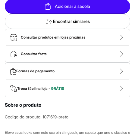
Roupas
Blusas e Camisetas
Adicionar à sacola
Básicos
Calças
Encontrar similares
Casacos e Jaquetas
Jeans
Macacões
Consultar produtos em lojas proximas
Saias
Shorts e Bermudas
Vestidos
Consultar frete
Acessórios
Bolsas
Bonés e Chapéus
Bijoux
Formas de pagamento
Cintos
Óculos
Relógios
Troca fácil na loja -
GRÁTIS
Calçados
Botas
Chinelos
Sobre o produto
Rasteirinhas
Sandálias
Codigo do produto
:
1071619-preto
Sapatilhas
Tênis
Marcas
Eleve seus looks com este scarpin slingback, um sapato que une o clássico e