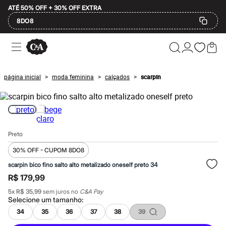
ATÉ 50% OFF + 30% OFF EXTRA
8DO8
Ofertas
Compre por Departamento
Feminino
Masculino
página inicial
moda feminina
calçados
scarpin
>
>
>
Infantil
Calçados
Plus Size
2 calçados por R$189
2 peças por R$199
3 lingeries por R$99
Preto
3 itens de beleza por R$129
Até 20% off
30% OFF - CUPOM 8DO8
Até 40% off
Até 60% off
scarpin bico fino salto alto metalizado oneself preto 34
A partir de 60% off
R$ 179,99
Feminino
Em alta
5
x
R$ 35,99
sem juros no
C&A Pay
Inverno
Selecione um
tamanho
:
Alfaiataria
34
35
36
37
38
39
Novidades