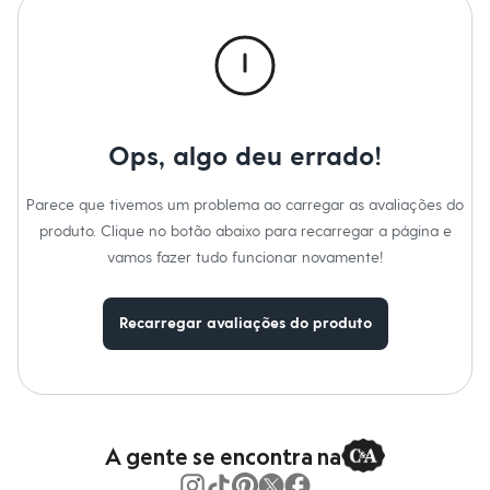
Calças
Informacoes gerais:
Casacos e Jaquetas
Jeans
Material
:
Poliuretano
Cor
:
Preto
Moda esportiva
Marcas
:
C&A
Shorts e Saias
Tipo
:
Scarpin
Vestidos
Gênero
:
Feminino
Masculino
Em alta
Ops, algo deu errado!
Dia dos Pais
Inverno
Novidades
Parece que tivemos um problema ao carregar as avaliações do
Roupas
produto. Clique no botão abaixo para recarregar a página e
Bermudas
vamos fazer tudo funcionar novamente!
Camisas
Calças
Camisetas e Regatas
Casacos e Jaquetas
Recarregar avaliações do produto
Jeans
Polos
Acessórios
Bolsas e Mochilas
Chapéus e Bonés
Cintos
A gente se encontra na
Carteiras
Óculos