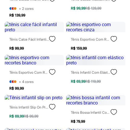
Rasteirinhas
Sandálias
R$ 99,99
R$ 129,99
+
2
cores
Tênis
R$ 139,99
Diversão
Marcas
Baby Club
Fifteen
Tênis Calce Fácil Infantil Preto
Tênis Esportivo Com Recortes Cinza
Miss Fifteen
Palomino
R$ 99,99
R$ 159,99
Moda íntima
Calcinhas
Cuecas
Meias
Pijamas
Tênis Esportivo Com Recortes Branco
Tênis Infantil Com Elástico Preto
Moda praia
Biquínis e Maiôs
R$ 69,99
R$ 119,99
+
4
cores
Blusas de proteção
R$ 99,99
Sungas
Personagens
Bluey
Tênis Infantil Slip On Preto
Disney
Tênis Bossa Infantil Com Recortes Branco
Hello Kitty
R$ 69,99
R$ 99,99
Homem Aranha
R$ 79,99
Minecraft
Naruto