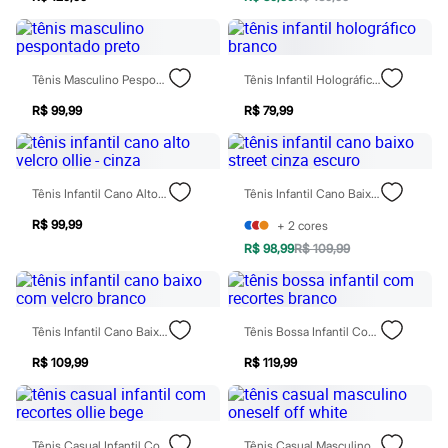
Todos os produtos
Infantil
Em alta
Arrumadinho para os meninos
Tênis Masculino Pespontado Preto
Tênis Infantil Holográfico Branco
Romântico para as meninas
Inverno
R$ 99,99
R$ 79,99
Novidades
Roupas menina
0 a 24 meses
1 a 5 anos
4 a 12 anos
Tênis Infantil Cano Alto Velcro Ollie - Cinza
Tênis Infantil Cano Baixo Street Cinza Escuro
10 a 16 anos
Roupas menino
R$ 99,99
+
2
cores
0 a 24 meses
R$ 98,99
R$ 109,99
1 a 5 anos
4 a 12 anos
10 a 16 anos
Acessórios
Tênis Infantil Cano Baixo Com Velcro Branco
Tênis Bossa Infantil Com Recortes Branco
Recém-nascido
Bolsas e Mochilas
R$ 109,99
R$ 119,99
Chapéus
Calçados
Botas
Chinelos
Pantufas
Tênis Casual Infantil Com Recortes Ollie Bege
Tênis Casual Masculino Oneself Off White