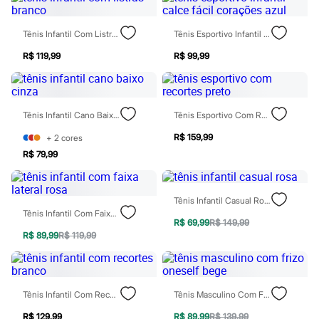
Chinelos
Sapatos
Sandálias e Papetes
Tênis Infantil Com Listras Branco
Tênis Esportivo Infantil Calce Fácil Corações Azul
Tênis
Moda esportiva
R$ 119,99
R$ 99,99
Acessórios
Bermudas
Camisetas
Calças
Tênis Infantil Cano Baixo Cinza
Tênis Esportivo Com Recortes Preto
Calçados
Regatas
R$ 159,99
+
2
cores
Moda íntima
R$ 79,99
Cuecas
Meias
Pijamas
Moda praia
Tênis Infantil Casual Rosa
Personagens
Tênis Infantil Com Faixa Lateral Rosa
Plus size
R$ 69,99
R$ 149,99
Blusas e Camisetas
R$ 89,99
R$ 119,99
Calças
Camisas
Casacos e Jaquetas
Jeans
Tênis Infantil Com Recortes Branco
Tênis Masculino Com Frizo Oneself Bege
Moda esportiva
Shorts e Bermudas
R$ 129,99
R$ 89,99
R$ 139,99