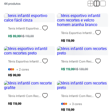
Calças
44
produtos
Casacos e Jaquetas
Jeans
Macacões
Saias
Shorts e Bermudas
Vestidos
Tenis Infantil Esportivo Calce Fácil Cinza
Acessórios
Tênis Esportivo Infantil Com Recortes E Velcro Homem Aranha Branco
Bolsas
R$ 89,99
R$ 119,99
Bonés e Chapéus
R$ 119,99
Bijoux
Cintos
Óculos
Relógios
Tênis Esportivo Infantil Com Recortes Preto
Tênis Infantil Com Recortes Preto
Calçados
Botas
R$ 119,99
R$ 139,99
+
2
cores
Chinelos
R$ 99,99
Rasteirinhas
Sandálias
Sapatilhas
Tênis
Marcas
Tênis Infantil Com Recorte Grafite
Tênis Infantil Com Recortes Preto
City
Clock House
R$ 119,99
+
3
cores
Mindset
R$ 119,99