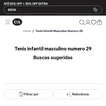
ATÉ 50% OFF + 30% OFF EXTRA
8DO8
Ofertas
Compre por Departamento
Feminino
/
Home
Tenis Infantil Masculino Numero 29
Masculino
Infantil
Calçados
Mindse7
Tenis infantil masculino numero 29
Plus Size
Até 20% off
buscas sugeridas
Até 40% off
Até 60% off
A partir de 60% off
Feminino
Em alta
Inverno
Alfaiataria
Novidades
Roupas
Filtrar por
Relevância
Blusas e Camisetas
Básicos