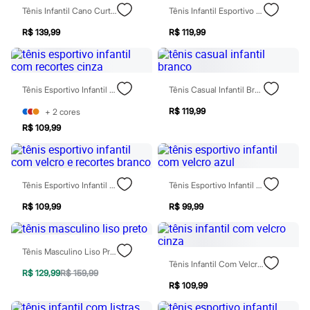
Moda esportiva
Tênis Infantil Cano Curto Recortes Ollie Cinza
Tênis Infantil Esportivo Com Velcro Azul
Shorts e Saias
Vestidos
R$ 139,99
R$ 119,99
Masculino
Em alta
Dia dos Pais
Inverno
Tênis Esportivo Infantil Com Recortes Cinza
Tênis Casual Infantil Branco
Novidades
Roupas
R$ 119,99
+
2
cores
Bermudas
Camisas
R$ 109,99
Calças
Camisetas e Regatas
Casacos e Jaquetas
Jeans
Tênis Esportivo Infantil Com Velcro E Recortes Branco
Tênis Esportivo Infantil Com Velcro Azul
Polos
Acessórios
R$ 109,99
R$ 99,99
Bolsas e Mochilas
Chapéus e Bonés
Cintos
Tênis Masculino Liso Preto
Carteiras
Tênis Infantil Com Velcro Cinza
Óculos
R$ 129,99
R$ 159,99
Relógios
R$ 109,99
Calçados
Botas