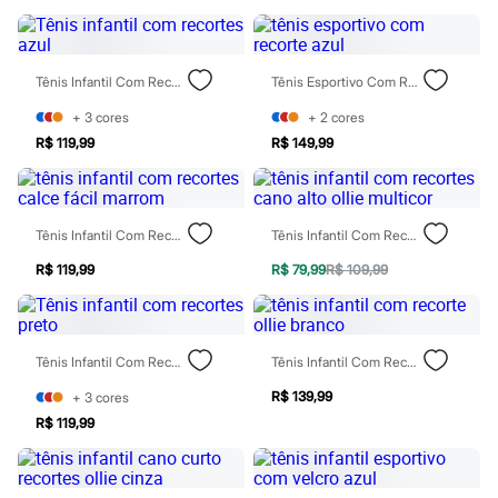
Sawary
Yessica
Moda esportiva
Acessórios
Tênis Infantil Com Recortes Azul
Tênis Esportivo Com Recorte Azul
Blusas
Calçados
+
3
cores
+
2
cores
Leggings
Shorts e Bermudas
R$ 119,99
R$ 149,99
Tops
Moda íntima
Calcinhas
Cintas e Modeladores
Tênis Infantil Com Recortes Calce Fácil Marrom
Tênis Infantil Com Recortes Cano Alto Ollie Multicor
Meias
Pijamas
R$ 119,99
R$ 79,99
R$ 109,99
Sutiãs e Tops
Moda praia
Biquínis
Maiôs
Tênis Infantil Com Recortes Preto
Tênis Infantil Com Recorte Ollie Branco
Saídas de praia
Personagens
R$ 139,99
+
3
cores
Plus size
Blusas e Camisetas
R$ 119,99
Calças
Casacos e Jaquetas
Jeans