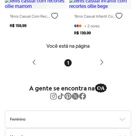
Patrulha Canina
Sonic
Stitch
Tênis Casual Com Recortes Ollie Marrom
Tênis Casual Infantil Com Recortes Ollie Bege
Beleza
Kits
R$ 159,99
+
2
cores
Perfumes árabes
R$ 139,99
Novidades
Cabelos
Você está na página
Condicionador
Escovas e Pentes
Finalizadores
1
Shampoo
Tratamento
Cuidados com o corpo
Hidratante
Protetor solar
A gente se encontra na
Tratamento
Cuidados com o rosto
Esfoliante
Hidratante
Protetor solar
Tônicos
Feminino
Maquiagens
Blusas
Calças
Vestidos
Saias
Casacos
Moda Praia
Moda Íntima
Base
Batom