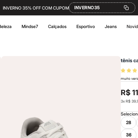
INVERNO35
INVERNO 35% OFF COM CUPOM
Beleza
Mindse7
Calçados
Esportivo
Jeans
Novi
tênis c
muito vers
R$ 1
3
x
R$ 39,
Selecio
28
36