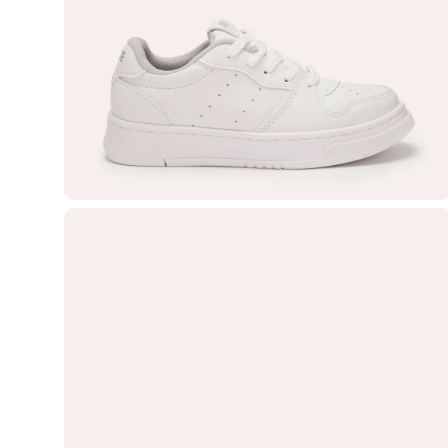
Casacos e Jaquetas
Jeans
Macacões
Saias
Shorts e Bermudas
Vestidos
Acessórios
Bolsas
Bonés e Chapéus
Bijoux
Cintos
Óculos
Relógios
Calçados
Botas
Chinelos
Rasteirinhas
Sandálias
Sapatilhas
Tênis
Marcas
City
Clock House
Mindset
Sawary