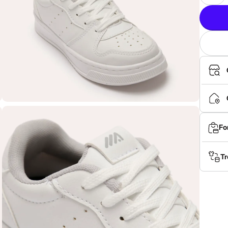
Fo
Tr