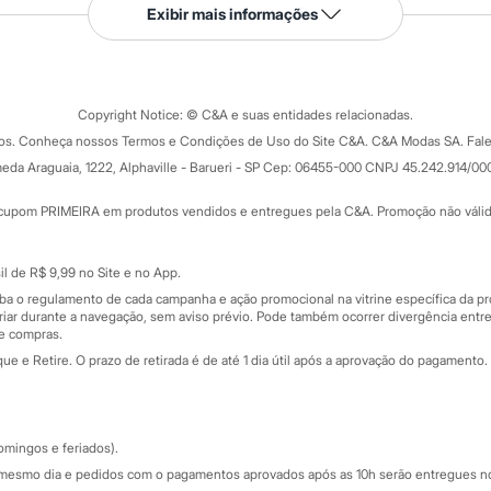
Serviços
Exibir mais informações
Tipos de serviços
o C&A
Clique e retire
Trocas e devoluções
ograma
Copyright Notice: © C&A e suas entidades relacionadas.
Formas de pagamento
dos. Conheça nossos Termos e Condições de Uso do Site C&A. C&A Modas SA. Fale
Todas as vantagens
ay
eda Araguaia, 1222, Alphaville - Barueri - SP Cep: 06455-000 CNPJ 45.242.914/00
Minha C&A
rtão
Cupons de desconto
cupom PRIMEIRA em produtos vendidos e entregues pela C&A. Promoção não válida p
Cartão presente
atórios
Sobre o cartão presente
nceira
l de R$ 9,99 no Site e no App.
de
iba o regulamento de cada campanha e ação promocional na vitrine específica da
iar durante a navegação, sem aviso prévio. Pode também ocorrer divergência entre
de compras.
 e Retire. O prazo de retirada é de até 1 dia útil após a aprovação do pagamento. 
omingos e feriados).
mesmo dia e pedidos com o pagamentos aprovados após as 10h serão entregues no 