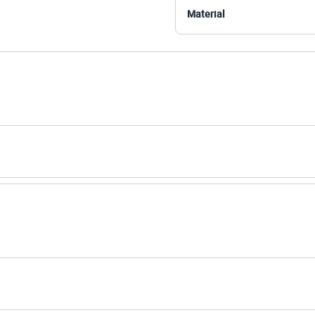
Material
 C&A! ❤
s:
tico
to
:
Sneaker
ivo
no