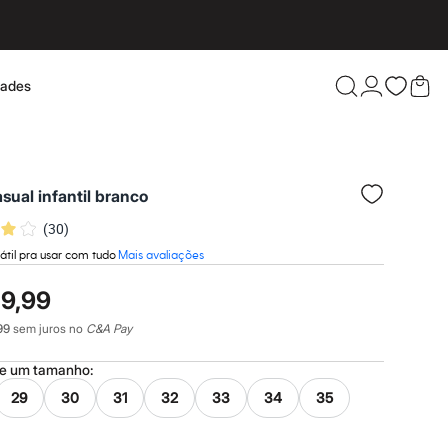
dades
Confira 
asual infantil branco
(
30
)
átil pra usar com tudo
Mais avaliações
19,99
99
sem juros no
C&A Pay
ne um
tamanho
:
29
30
31
32
33
34
35