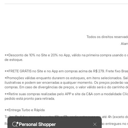
Institucional
Produtos
Sonic
Stitch
Sobre a C&A
Cartão C&A
Beleza
Sobre o cartã
Fornecedores
Kits
Perfumes árabes
Termos e condições
C&A&VC
Novidades
Conheça o pr
Política de privacidade
Cabelos
Todos os direitos reserva
Trabalhe conosco
C&A Pay
Condicionador
Sobre o C&A P
Alam
Escovas e Pentes
Sustentabilidade
Finalizadores
Solicite seu ca
Mapa do site
**Desconto de 10% no Site e 20% no App, válido na primeira compra usando o 
Shampoo
Governança
Investidores
de estoque.
Tratamento
Ouvidoria / Rel
Cuidados com o corpo
Sala de imprensa
Hidratante
Educação fina
**FRETE GRÁTIS no Site e no App em compras acima de R$ 279. Frete fixo Brasi
Privacidade
Protetor solar
Sustentabilida
*Promoções válidas enquanto durarem os estoques, em itens selecionados. Sa
Configuração de cookies
Tratamento
ilustrativas e podem ser encerradas a qualquer momento. Os preços poderão var
Cuidados com o rosto
Minha privacidade
compras. Em caso de divergências de preços, o valor válido será o do carrinho 
Esfoliante
**Retire suas compras realizadas pelo APP e site da C&A com a modalidade Clique
Hidratante
pedido está pronto para retirada.
Protetor solar
Tônicos
**Entrega Turbo e Rápida
Maquiagens
Turbo: Pedidos aprovados entre 10h e 17h, serão entregues em até 4h (exceto d
Base
Batom
Personal Shopper
Rápida: Pedidos com os pagamentos aprovados até as 10h, serão entregues no 