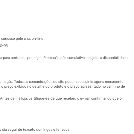
Baixe o app
Google store
Apple store
Atendimento
 conosco pelo chat on-line
01-05
Ajuda
Fale conosco
ara perfumes prestígio. Promoção não cumulativa e sujeita a disponibilidade
Nossas lojas
Nossas lojas plus size
Central de ética
 promoção. Todas as comunicações do site podem possuir imagens meramente
 o preço exibido no detalhe do produto e o preço apresentado no carrinho de
Eventos
Antes de ir à loja, certifique-se de que recebeu o e-mail confirmando que o
Especial Dia dos Pais
dia seguinte (exceto domingos e feriados).