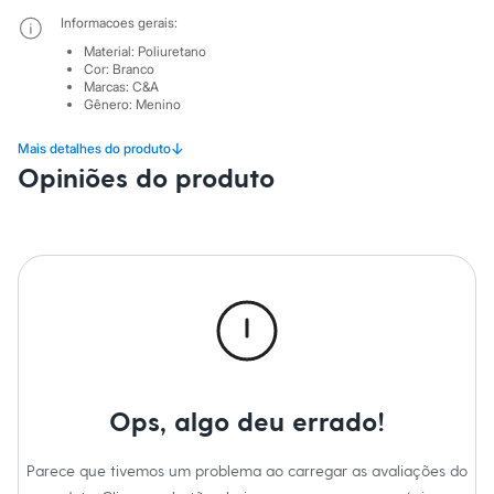
Sawary
Yessica
Informacoes gerais:
Moda esportiva
Material
:
Poliuretano
Acessórios
Cor
:
Branco
Blusas
Marcas
:
C&A
Calçados
Gênero
:
Menino
Leggings
Shorts e Bermudas
↓
Mais detalhes do produto
Tops
Opiniões do produto
Moda íntima
Calcinhas
Cintas e Modeladores
Meias
Pijamas
Sutiãs e Tops
Moda praia
Biquínis
Maiôs
Saídas de praia
Personagens
Plus size
Ops, algo deu errado!
Blusas e Camisetas
Calças
Casacos e Jaquetas
Parece que tivemos um problema ao carregar as avaliações do
Jeans