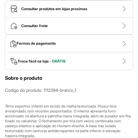
Calças
Casacos e Jaquetas
Consultar produtos em lojas proximas
Jeans
Macacões
Saias
Consultar frete
Shorts e Bermudas
Vestidos
Acessórios
Formas de pagamento
Bolsas
Bonés e Chapéus
Bijoux
Cintos
Troca fácil na loja -
GRÁTIS
Óculos
Relógios
Sobre o produto
Calçados
Botas
Chinelos
Codigo do produto
:
1112394-branco_1
Rasteirinhas
Sandálias
Sapatilhas
Tênis esportivo infantil em tecido de malha texturizada. Possui bico
Tênis
arredondado com recortes pespontados. O interior apresenta forro
acolchoado na abertura e palmilha macia integrada, além de puxador em fita
Marcas
fixado no calcanhar. O fechamento por tira com velcro combinada com
City
cadarço elástico e aplicação do Homem-Aranha. A base traz solado
Clock House
texturizado com ranhuras antiderrapantes na parte inferior e elevação
Mindset
traseira integrada.