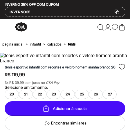
INVERNO 35% OFF COM CUPOM
INVERNO35
Ofertas
Compre por Departamento
Feminino
Masculino
página inicial
infantil
calçados
tênis
>
>
>
Infantil
Calçados
Mindse7
Plus Size
tênis esportivo infantil com recortes e velcro homem aranha branco 20
Até 20% off
Até 40% off
R$ 119,99
Até 60% off
3
x
R$ 39,99
sem juros no
C&A Pay
A partir de 60% off
Selecione um
tamanho
:
Feminino
Em alta
20
21
22
23
24
25
26
27
Inverno
Alfaiataria
Adicionar à sacola
Novidades
Roupas
Blusas e Camisetas
Encontrar similares
Básicos