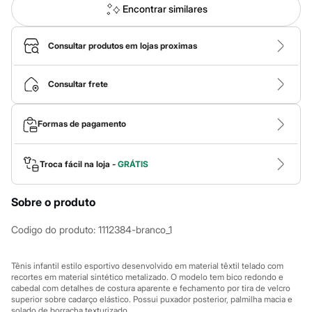
Calças
Encontrar similares
Casacos e Jaquetas
Jeans
Macacões
Consultar produtos em lojas proximas
Saias
Shorts e Bermudas
Vestidos
Consultar frete
Acessórios
Bolsas
Bonés e Chapéus
Formas de pagamento
Bijoux
Cintos
Óculos
Relógios
Troca fácil na loja -
GRÁTIS
Calçados
Botas
Sobre o produto
Chinelos
Rasteirinhas
Sandálias
Codigo do produto
:
1112384-branco_1
Sapatilhas
Tênis
Marcas
Tênis infantil estilo esportivo desenvolvido em material têxtil telado com
City
recortes em material sintético metalizado. O modelo tem bico redondo e
cabedal com detalhes de costura aparente e fechamento por tira de velcro
Clock House
superior sobre cadarço elástico. Possui puxador posterior, palmilha macia e
Mindset
solado de borracha texturizado.