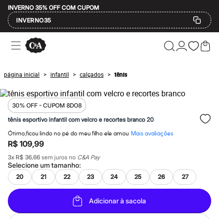
INVERNO 35% OFF COM CUPOM
INVERNO35
Ofertas
Compre por Departamento
Feminino
Masculino
página inicial
infantil
calçados
tênis
>
>
>
Infantil
Calçados
Mindse7
Plus Size
30% OFF - CUPOM 8DO8
Até 20% off
tênis esportivo infantil com velcro e recortes branco 20
Até 40% off
Até 60% off
Ótimo,ficou lindo no pé do meu filho ele amou
Mais avaliações
A partir de 60% off
R$ 109,99
Feminino
3
x
R$ 36,66
sem juros no
C&A Pay
Em alta
Selecione um
tamanho
:
Inverno
Alfaiataria
20
21
22
23
24
25
26
27
Novidades
Roupas
Adicionar à sacola
Blusas e Camisetas
Básicos