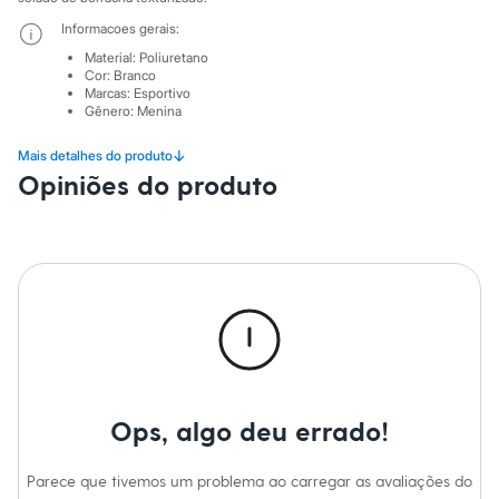
Sawary
Yessica
Informacoes gerais:
Moda esportiva
Material
:
Poliuretano
Acessórios
Cor
:
Branco
Blusas
Marcas
:
Esportivo
Calçados
Gênero
:
Menina
Leggings
Shorts e Bermudas
↓
Mais detalhes do produto
Tops
Opiniões do produto
Moda íntima
Calcinhas
Cintas e Modeladores
Meias
Pijamas
Sutiãs e Tops
Moda praia
Biquínis
Maiôs
Saídas de praia
Personagens
Plus size
Blusas e Camisetas
Ops, algo deu errado!
Calças
Casacos e Jaquetas
Parece que tivemos um problema ao carregar as avaliações do
Jeans