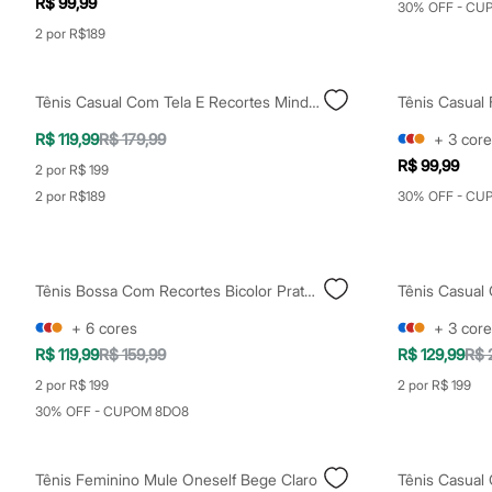
R$ 99,99
30% OFF - CU
Relógios
Calçados
2 por R$189
Botas
Chinelos
Sapatos
Tênis Casual Com Tela E Recortes Mindset Marrom
Tênis Casual
Sandálias e Papetes
Tênis
R$ 119,99
R$ 179,99
+
3
core
Moda esportiva
R$ 99,99
Acessórios
2 por R$ 199
Bermudas
2 por R$189
30% OFF - CU
Camisetas
Calças
Calçados
Regatas
Moda íntima
Tênis Bossa Com Recortes Bicolor Prateado
Cuecas
Meias
+
6
cores
+
3
core
Pijamas
R$ 119,99
R$ 159,99
R$ 129,99
R$ 
Moda praia
Personagens
2 por R$ 199
2 por R$ 199
Plus size
30% OFF - CUPOM 8DO8
Blusas e Camisetas
Calças
Camisas
Tênis Feminino Mule Oneself Bege Claro
Tênis Casual 
Casacos e Jaquetas