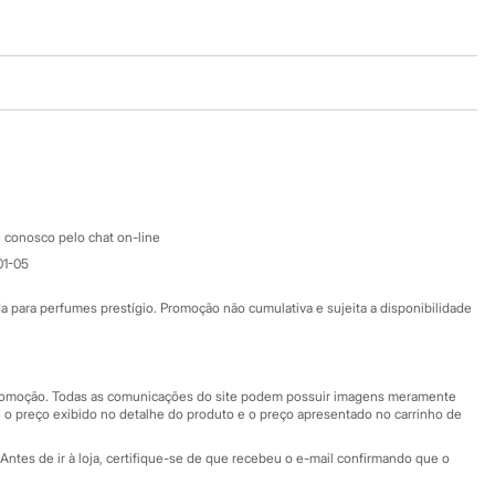
Baixe o app
Google store
Apple store
Atendimento
 conosco pelo chat on-line
01-05
Ajuda
Fale conosco
ara perfumes prestígio. Promoção não cumulativa e sujeita a disponibilidade
Nossas lojas
Nossas lojas plus size
Central de ética
 promoção. Todas as comunicações do site podem possuir imagens meramente
 o preço exibido no detalhe do produto e o preço apresentado no carrinho de
Eventos
Antes de ir à loja, certifique-se de que recebeu o e-mail confirmando que o