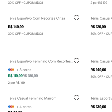
Calças
30% OFF - CUPOM 8DO8
2 por R$ 199
Casacos e Jaquetas
Jeans
Moda esportiva
Tênis Esportivo Com Recortes Cinza
Tênis Casual
Shorts e Saias
Vestidos
R$ 149,99
R$ 129,99
Masculino
Em alta
30% OFF - CUPOM 8DO8
30% OFF - CU
Dia dos Pais
Inverno
Novidades
Roupas
Bermudas
Camisas
Tênis Esportivo Feminino Com Recortes Preto
Tênis Casual
Calças
Camisetas e Regatas
+
3
cores
R$ 149,99
Casacos e Jaquetas
R$ 119,99
R$ 189,99
30% OFF - CU
Jeans
Polos
2 por R$ 199
Acessórios
Bolsas e Mochilas
Chapéus e Bonés
Tênis Casual Feminino Marrom
Tênis Esporti
Cintos
Carteiras
+
4
cores
R$ 139,99
Óculos