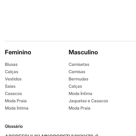
Botas
Chinelos
Pantufas
Rasteirinhas
Sandálias
Tênis
Diversão
Marcas
Baby Club
Feminino
Masculino
Fifteen
Miss Fifteen
Palomino
Blusas
Camisetas
Moda íntima
Calças
Camisas
Calcinhas
Vestidos
Bermudas
Cuecas
Meias
Saias
Calças
Pijamas
Casacos
Moda Íntima
Moda praia
Moda Praia
Jaquetas e Casacos
Biquínis e Maiôs
Blusas de proteção
Moda Íntima
Moda Praia
Sungas
Personagens
Bluey
Glossário
Disney
Hello Kitty