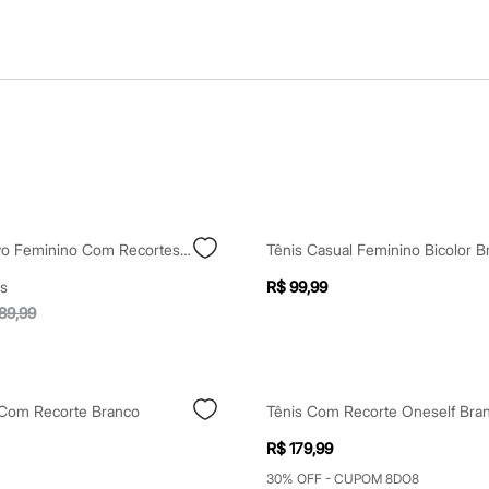
Tênis Esportivo Feminino Com Recortes Off White
Tênis Casual Feminino Bicolor B
s
R$ 99,99
89,99
 Com Recorte Branco
Tênis Com Recorte Oneself Bra
R$ 179,99
30% OFF - CUPOM 8DO8