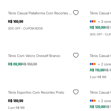
City
Clock House
Mindset
Tênis Casual Plataforma Com Recortes Branco
Tênis Casual
Sawary
Yessica
R$ 169,99
+
3
core
Moda esportiva
R$ 169,99
R$ 
Acessórios
30% OFF - CUPOM 8DO8
Blusas
30% OFF - CU
Calçados
Leggings
Shorts e Bermudas
Tops
Moda íntima
Tênis Com Velcro Oneself Branco
Calcinhas
Cintas e Modeladores
R$ 69,99
R$ 159,99
+
2
core
Meias
R$ 119,99
R$ 1
Pijamas
Sutiãs e Tops
2 por R$ 199
Moda praia
Biquínis
Maiôs
Tênis Esportivo Com Recortes Preto
Saídas de praia
Personagens
R$ 189,99
+
2
core
Plus size
R$ 129,99
R$ 
2 por R$ 199
Blusas e Camisetas