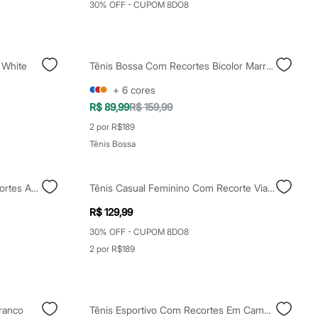
30% OFF - CUPOM 8DO8
 White
Tênis Bossa Com Recortes Bicolor Marrom
+
6
cores
R$ 89,99
R$ 159,99
2 por R$189
Tênis Bossa
Tênis Feminino Casual Com Recortes Azul
Tênis Casual Feminino Com Recorte Via Uno Marrom
R$ 129,99
30% OFF - CUPOM 8DO8
2 por R$189
ranco
Tênis Esportivo Com Recortes Em Camurça Off White