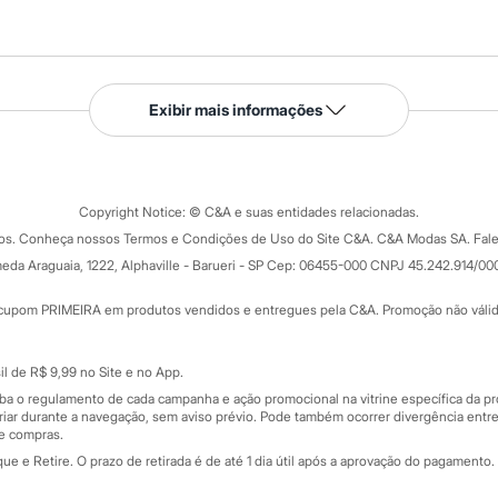
Serviços
Exibir mais informações
Tipos de serviços
o C&A
Clique e retire
Trocas e devoluções
ograma
Copyright Notice: © C&A e suas entidades relacionadas.
Formas de pagamento
dos. Conheça nossos Termos e Condições de Uso do Site C&A. C&A Modas SA. Fale
Todas as vantagens
ay
eda Araguaia, 1222, Alphaville - Barueri - SP Cep: 06455-000 CNPJ 45.242.914/00
Minha C&A
rtão
Cupons de desconto
cupom PRIMEIRA em produtos vendidos e entregues pela C&A. Promoção não válida p
Cartão presente
atórios
Sobre o cartão presente
nceira
l de R$ 9,99 no Site e no App.
de
iba o regulamento de cada campanha e ação promocional na vitrine específica da
iar durante a navegação, sem aviso prévio. Pode também ocorrer divergência entre
de compras.
 e Retire. O prazo de retirada é de até 1 dia útil após a aprovação do pagamento. 