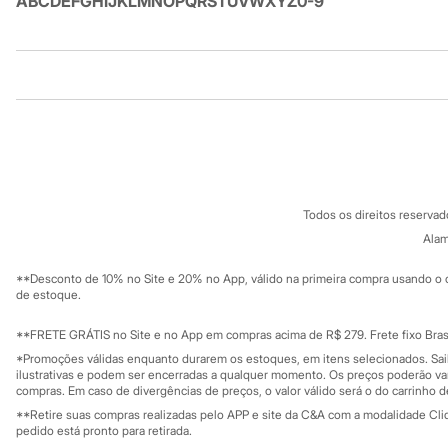
A
B
C
D
E
F
G
H
I
J
K
L
M
N
O
P
Q
R
S
T
U
V
W
X
Y
Z
0-9
Homem Aranha
Minecraft
Naruto
Patrulha Canina
Institucional
Produtos
Sonic
Stitch
Beleza
Sobre a C&A
Cartão C&A
Kits
Sobre o cartã
Fornecedores
Perfumes árabes
Termos e condições
C&A&VC
Novidades
Conheça o pr
Cabelos
Política de privacidade
Condicionador
Todos os direitos reserva
Trabalhe conosco
C&A Pay
Escovas e Pentes
Sobre o C&A P
Alam
Sustentabilidade
Finalizadores
Solicite seu ca
Shampoo
Mapa do site
**Desconto de 10% no Site e 20% no App, válido na primeira compra usando o 
Tratamento
Governança
Investidores
de estoque.
Cuidados com o corpo
Ouvidoria / Rel
Sala de imprensa
Hidratante
Educação fina
**FRETE GRÁTIS no Site e no App em compras acima de R$ 279. Frete fixo Brasi
Protetor solar
Privacidade
Tratamento
Sustentabilida
*Promoções válidas enquanto durarem os estoques, em itens selecionados. Sa
Configuração de cookies
Cuidados com o rosto
ilustrativas e podem ser encerradas a qualquer momento. Os preços poderão var
Minha privacidade
compras. Em caso de divergências de preços, o valor válido será o do carrinho 
Esfoliante
Hidratante
**Retire suas compras realizadas pelo APP e site da C&A com a modalidade Clique
Protetor solar
pedido está pronto para retirada.