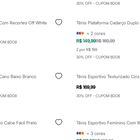
30% OFF - CUPOM 8DO8
 Com Recortes Off White
+
2
cores
R$ 149,99
R$ 169,99
POM 8DO8
2 por R$ 199
30% OFF - CUPOM 8DO8
 Cano Baixo Branco
Tênis Esportivo Texturizado Cinz
R$ 169,99
POM 8DO8
30% OFF - CUPOM 8DO8
vo Calce Fácil Preto
+
3
cores