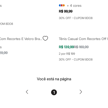
s
+
4
cores
R$ 99,99
30% OFF - CUPOM 8DO8
POM 8DO8
Tênis Infantil Com Recortes E Velcro Branco
Tênis Casual Com Recortes Off 
s
R$ 139,99
R$ 169,99
29,99
2 por R$ 199
30% OFF - CUPOM 8DO8
Você está na página
1