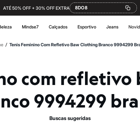
8DO8
ATÉ 50% OFF + 30% OFF EXTRA
Beleza
Mindse7
Calçados
Esportivo
Jeans
Novi
/
me
Tenis Feminino Com Refletivo Baw Clothing Branco 9994299 Br
nco 9994299 br
buscas sugeridas