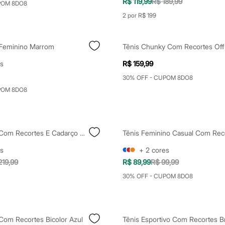
R$ 119,99
R$ 189,99
POM 8DO8
2 por R$ 199
 Feminino Marrom
Tênis Chunky Com Recortes Off
s
R$ 159,99
30% OFF - CUPOM 8DO8
POM 8DO8
Tênis Casual Com Recortes E Cadarço Duplo Preto
s
+
2
cores
219,99
R$ 89,99
R$ 99,99
30% OFF - CUPOM 8DO8
Com Recortes Bicolor Azul
Tênis Esportivo Com Recortes B