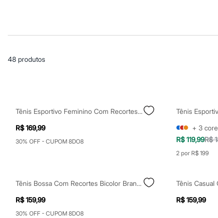
Roupas
Blusas e Camisetas
Básicos
Calças
Casacos e Jaquetas
Jeans
Macacões
48
produtos
Saias
Shorts e Bermudas
Vestidos
Acessórios
Bolsas
Bonés e Chapéus
Tênis Esportivo Feminino Com Recortes Branco
Bijoux
Cintos
R$ 169,99
+
3
core
Óculos
R$ 119,99
R$ 1
Relógios
30% OFF - CUPOM 8DO8
Calçados
2 por R$ 199
Botas
Chinelos
Rasteirinhas
Tênis Bossa Com Recortes Bicolor Branco
Tênis Casual
Sandálias
Sapatilhas
R$ 159,99
R$ 159,99
Tênis
Marcas
30% OFF - CUPOM 8DO8