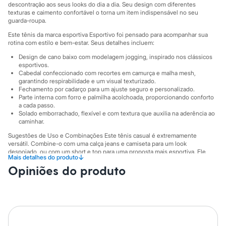
City
descontração aos seus looks do dia a dia. Seu design com diferentes
Clock House
texturas e caimento confortável o torna um item indispensável no seu
Mindset
guarda-roupa.
Sawary
Este tênis da marca esportiva Esportivo foi pensado para acompanhar sua
Yessica
rotina com estilo e bem-estar. Seus detalhes incluem:
Moda esportiva
Acessórios
Design de cano baixo com modelagem jogging, inspirado nos clássicos
Blusas
esportivos.
Cabedal confeccionado com recortes em camurça e malha mesh,
Calçados
garantindo respirabilidade e um visual texturizado.
Leggings
Fechamento por cadarço para um ajuste seguro e personalizado.
Shorts e Bermudas
Parte interna com forro e palmilha acolchoada, proporcionando conforto
Tops
a cada passo.
Moda íntima
Solado emborrachado, flexível e com textura que auxilia na aderência ao
Calcinhas
caminhar.
Cintas e Modeladores
Sugestões de Uso e Combinações Este tênis casual é extremamente
Meias
versátil. Combine-o com uma calça jeans e camiseta para um look
Pijamas
despojado, ou com um short e top para uma proposta mais esportiva. Ele
Sutiãs e Tops
↓
Mais detalhes do produto
também fica ótimo com vestidos e saias, criando um contraste moderno e
Moda praia
Opiniões do produto
cheio de personalidade. Para um visual de trabalho mais descontraído,
Biquínis
experimente usá-lo com uma calça de alfaiataria.
Maiôs
A gente se encontra na C&A! ❤
Saídas de praia
Personagens
*Este produto pode ser entregue com o logo C&A. Estamos renovando
Plus size
nossa marca, mas a qualidade e o cuidado na produção do produto
Blusas e Camisetas
continuam as mesmas.*