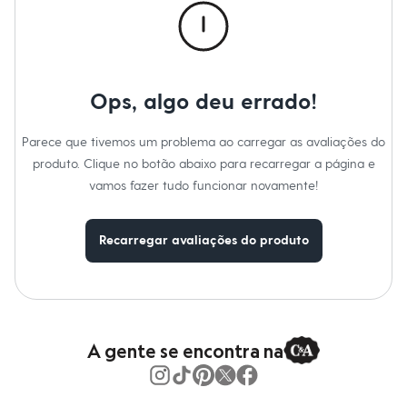
Calças
Informacoes gerais:
Casacos e Jaquetas
Jeans
Material
:
100% poliuretano.
Moda esportiva
Cor
:
Off white
Tipo de produto
:
Esportivo
Shorts e Saias
Marcas
:
Esportivo
Vestidos
Ops, algo deu errado!
Gênero
:
Feminino
Masculino
Em alta
Dia dos Pais
Parece que tivemos um problema ao carregar as avaliações do
Inverno
produto. Clique no botão abaixo para recarregar a página e
Novidades
Roupas
vamos fazer tudo funcionar novamente!
Bermudas
Camisas
Calças
Recarregar avaliações do produto
Camisetas e Regatas
Casacos e Jaquetas
Jeans
Polos
Acessórios
Bolsas e Mochilas
A gente se encontra na
Chapéus e Bonés
Cintos
Carteiras
Óculos