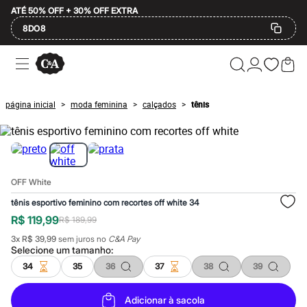
ATÉ 50% OFF + 30% OFF EXTRA
8DO8
Ofertas
Compre por Departamento
Feminino
Masculino
página inicial
moda feminina
calçados
tênis
>
>
>
Infantil
Calçados
Plus Size
2 calçados por R$189
2 peças por R$199
3 lingeries por R$99
OFF White
3 itens de beleza por R$129
Até 20% off
tênis esportivo feminino com recortes off white 34
Até 40% off
R$ 119,99
R$ 189,99
Até 60% off
A partir de 60% off
3
x
R$ 39,99
sem juros no
C&A Pay
Feminino
Selecione um
tamanho
:
Em alta
34
35
36
37
38
39
Inverno
Alfaiataria
Novidades
Adicionar à sacola