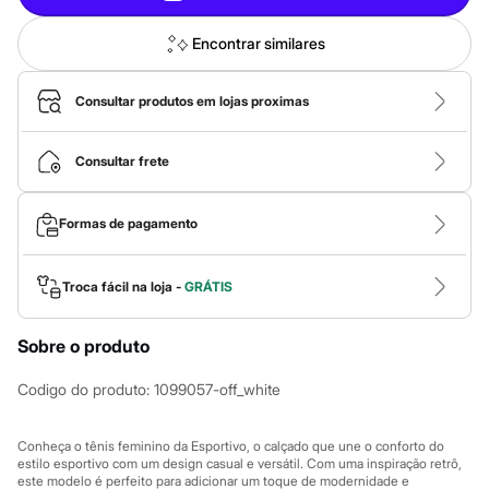
Roupas
Blusas e Camisetas
Básicos
Encontrar similares
Calças
Casacos e Jaquetas
Jeans
Consultar produtos em lojas proximas
Macacões
Saias
Shorts e Bermudas
Consultar frete
Vestidos
Acessórios
Bolsas
Formas de pagamento
Bonés e Chapéus
Bijoux
Cintos
Troca fácil na loja -
GRÁTIS
Óculos
Relógios
Calçados
Sobre o produto
Botas
Chinelos
Codigo do produto
:
1099057-off_white
Rasteirinhas
Sandálias
Sapatilhas
Conheça o tênis feminino da Esportivo, o calçado que une o conforto do
Tênis
estilo esportivo com um design casual e versátil. Com uma inspiração retrô,
Marcas
este modelo é perfeito para adicionar um toque de modernidade e