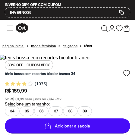
INVERNO 35% OFF COM CUPOM
INVERNO35
Ofertas
Compre por Departamento
Feminino
Masculino
página inicial
moda feminina
calçados
tênis
>
>
>
Infantil
Calçados
Mindse7
Plus Size
30% OFF - CUPOM 8DO8
Até 20% off
tênis bossa com recortes bicolor branco 34
Até 40% off
Até 60% off
(
1035
)
A partir de 60% off
R$ 159,99
Feminino
Em alta
5
x
R$ 31,99
sem juros no
C&A Pay
Inverno
Selecione um
tamanho
:
Alfaiataria
34
35
36
37
38
39
Novidades
Roupas
Blusas e Camisetas
Adicionar à sacola
Básicos