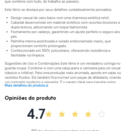
Sawary
que combine com tudo, do trabalho ao passeio.
Yessica
Este tênis se destaca por seus detalhes cuidadosamente pensados:
Moda esportiva
Acessórios
Design casual de cano baixo com uma charmosa estética retrô.
Blusas
Cabedal desenvolvido em material sintético com recortes bicolores e
Calçados
dupla textura, adicionando um toque fashionista.
Fechamento por cadarço, garantindo um ajuste perfeito e seguro aos
Leggings
pés.
Shorts e Bermudas
Palmilha interna acolchoada e solado emborrachado macio, que
Tops
proporcionam conforto prolongado.
Moda íntima
Confeccionado em 100% poliuretano, oferecendo resistência e
Calcinhas
facilidade na limpeza.
Cintas e Modeladores
Sugestões de Uso e Combinações Este tênis é um verdadeiro coringa no
Meias
guarda-roupa. Combine-o com uma calça jeans e camiseta para um visual
Pijamas
clássico e infalível. Para uma produção mais arrumada, aposte em saias ou
Sutiãs e Tops
vestidos fluidos. Ele também fica incrível com peças de alfaiataria, criando
Moda praia
um contraste moderno e elegante. É o sapato ideal para transitar entre
Biquínis
↓
Mais detalhes do produto
diferentes ocasiões com personalidade.
Maiôs
A gente se encontra na C&A! ❤
Saídas de praia
Opiniões do produto
Personagens
Informacoes gerais:
Plus size
4.7
Material
:
100% poliuretano
Blusas e Camisetas
Cor
:
Branco
Calças
Tipo de produto
:
Casual
Casacos e Jaquetas
Marcas
:
C&A Sports
Jeans
Gênero
:
Feminino
95
%