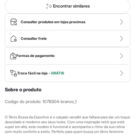
Calças
Casacos e Jaquetas
Encontrar similares
Jeans
Macacões
Saias
Consultar produtos em lojas proximas
Shorts e Bermudas
Vestidos
Acessórios
Consultar frete
Bolsas
Bonés e Chapéus
Bijoux
Formas de pagamento
Cintos
Óculos
Relógios
Troca fácil na loja -
GRÁTIS
Calçados
Botas
Chinelos
Sobre o produto
Rasteirinhas
Sandálias
Codigo do produto
:
1078304-branco_1
Sapatilhas
Tênis
Marcas
O Tênis Bossa da Esportivo é o calçado versátil que faltava para dar um toque
City
descolado e moderno aos seus looks. Com uma inspiração retrô que está
Clock House
super em alta, este modelo é funcional e acompanha o ritmo da sua rotina
Mindset
com muito conforto e estilo. Perfeito para quem busca um tênis feminino