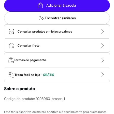
Calças
Casacos e Jaquetas
Adicionar à sacola
Jeans
Macacões
Encontrar similares
Saias
Shorts e Bermudas
Vestidos
Consultar produtos em lojas proximas
Acessórios
Bolsas
Bonés e Chapéus
Consultar frete
Bijoux
Cintos
Óculos
Relógios
Formas de pagamento
Calçados
Botas
Chinelos
Troca fácil na loja -
GRÁTIS
Rasteirinhas
Sandálias
Sapatilhas
Sobre o produto
Tênis
Marcas
Codigo do produto
:
1098060-branco_1
City
Clock House
Mindset
Este tênis esportivo da marca Esportivo é a escolha certa para quem busca