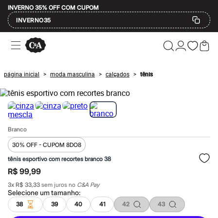
INVERNO 35% OFF COM CUPOM
INVERNO35
Ofertas
Compre por Departamento
Feminino
Masculino
página inicial
moda masculina
calçados
tênis
>
>
>
Infantil
Calçados
Mindse7
Plus Size
Até 20% off
Até 40% off
Branco
Até 60% off
A partir de 60% off
30% OFF - CUPOM 8DO8
Feminino
Em alta
tênis esportivo com recortes branco 38
Inverno
R$ 99,99
Alfaiataria
Novidades
3
x
R$ 33,33
sem juros no
C&A Pay
Roupas
Selecione um
tamanho
:
Blusas e Camisetas
38
39
40
41
42
43
Básicos