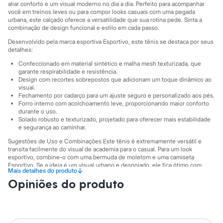
Sawary
aliar conforto e um visual moderno no dia a dia. Perfeito para acompanhar
Yessica
você em treinos leves ou para compor looks casuais com uma pegada
Moda esportiva
urbana, este calçado oferece a versatilidade que sua rotina pede. Sinta a
combinação de design funcional e estilo em cada passo.
Acessórios
Blusas
Desenvolvido pela marca esportiva Esportivo, este tênis se destaca por seus
Calçados
detalhes:
Leggings
Confeccionado em material sintético e malha mesh texturizada, que
Shorts e Bermudas
garante respirabilidade e resistência.
Tops
Design com recortes sobrepostos que adicionam um toque dinâmico ao
Moda íntima
visual.
Calcinhas
Fechamento por cadarço para um ajuste seguro e personalizado aos pés.
Cintas e Modeladores
Forro interno com acolchoamento leve, proporcionando maior conforto
Meias
durante o uso.
Pijamas
Solado robusto e texturizado, projetado para oferecer mais estabilidade
Sutiãs e Tops
e segurança ao caminhar.
Moda praia
Sugestões de Uso e Combinações Este tênis é extremamente versátil e
Biquínis
transita facilmente do visual de academia para o casual. Para um look
Maiôs
esportivo, combine-o com uma bermuda de moletom e uma camiseta
Saídas de praia
Esportivo. Se a ideia é um visual urbano e despojado, ele fica ótimo com
↓
Mais detalhes do produto
Personagens
calça jeans de lavagem escura ou calça jogger, complementando com uma
Plus size
Opiniões do produto
jaqueta corta-vento. É o calçado ideal para quem não abre mão do conforto e
do estilo em nenhuma ocasião.
Blusas e Camisetas
Calças
A gente se encontra na C&A! ❤
Casacos e Jaquetas
Jeans
*Este produto pode ser entregue com o logo C&A. Estamos renovando