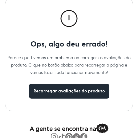
nossa marca, mas a qualidade e o cuidado na produção do produto
Moda esportiva
continuam as mesmas.*
Shorts e Saias
Vestidos
Informacoes gerais:
Masculino
Material
:
Poliuretano
Em alta
Cor
:
Branco
Dia dos Pais
Marcas
:
Esportivo
Inverno
Tipo de produto
:
Esportivo
Novidades
Ops, algo deu errado!
Gênero
:
Masculino
Roupas
Bermudas
Camisas
Parece que tivemos um problema ao carregar as avaliações do
Calças
produto. Clique no botão abaixo para recarregar a página e
Camisetas e Regatas
vamos fazer tudo funcionar novamente!
Casacos e Jaquetas
Jeans
Polos
Acessórios
Recarregar avaliações do produto
Bolsas e Mochilas
Chapéus e Bonés
Cintos
Carteiras
Óculos
Relógios
A gente se encontra na
Calçados
Botas