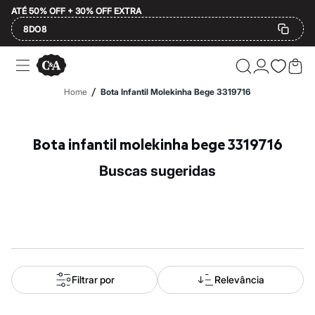
ATÉ 50% OFF + 30% OFF EXTRA
8DO8
Ofertas
Compre por Departamento
Feminino
/
Home
Bota Infantil Molekinha Bege 3319716
Masculino
Infantil
Calçados
Plus Size
Bota infantil molekinha bege 3319716
2 calçados por R$189
2 peças por R$199
buscas sugeridas
3 lingeries por R$99
3 itens de beleza por R$129
Até 20% off
Até 40% off
Até 60% off
A partir de 60% off
Feminino
Em alta
Inverno
Filtrar por
Relevância
Alfaiataria
Novidades