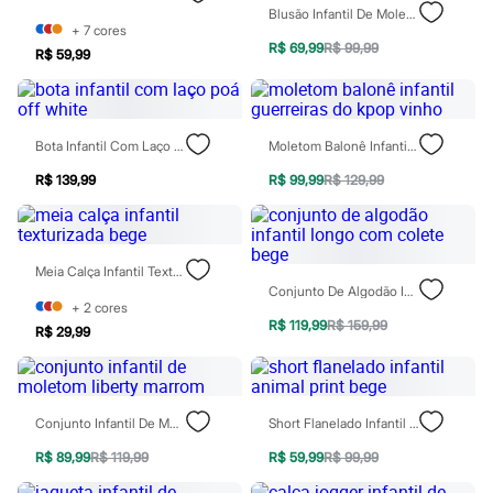
Botas
Blusão Infantil De Moletom Com Gola Margarida Rosa
+
7
cores
Chinelos
R$ 69,99
R$ 99,99
Pantufas
R$ 59,99
Rasteirinhas
Sandálias
Tênis
Diversão
Bota Infantil Com Laço Poá Off White
Moletom Balonê Infantil Guerreiras Do Kpop Vinho
Marcas
Baby Club
R$ 139,99
R$ 99,99
R$ 129,99
Fifteen
Miss Fifteen
Palomino
Moda íntima
Calcinhas
Meia Calça Infantil Texturizada Bege
Cuecas
Conjunto De Algodão Infantil Longo Com Colete Bege
+
2
cores
Meias
R$ 119,99
R$ 159,99
Pijamas
R$ 29,99
Moda praia
Biquínis e Maiôs
Blusas de proteção
Sungas
Conjunto Infantil De Moletom Liberty Marrom
Short Flanelado Infantil Animal Print Bege
Personagens
Bluey
R$ 89,99
R$ 119,99
R$ 59,99
R$ 99,99
Disney
Hello Kitty