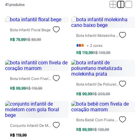
Roupas
41
produtos
Blusas e Camisetas
Básicos
Calças
Casacos e Jaquetas
Jeans
Bota Infantil Floral Bege
Macacões
Bota Infantil Molekinha Cano Baixo Bege
Saias
R$ 79,99
R$ 89,99
Shorts e Bermudas
+
2
cores
Vestidos
R$ 119,99
R$ 149,99
Acessórios
Bolsas
Bonés e Chapéus
Bijoux
Bota Infantil Com Fivela De Coração Marrom
Cintos
Bota Infantil De Poliuretano Metalizada Molekinha Prata
Óculos
R$ 99,99
R$ 119,99
Relógios
R$ 99,99
R$ 209,99
Calçados
Botas
Chinelos
Rasteirinhas
Sandálias
Bota Bebê Com Fivela De Coração Marrom
Sapatilhas
Conjunto Infantil De Moletom Com Gola Floral Bege
Tênis
R$ 89,99
R$ 139,99
Marcas
R$ 119,99