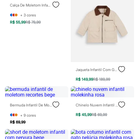
Relógios
Calça De Moletom Infantil Texturizada Bege
Calçados
Botas
+
3
cores
Chinelos
R$ 55,99
R$ 79,99
Sapatos
Sandálias e Papetes
Tênis
Moda esportiva
Acessórios
Bermudas
Camisetas
Calças
Calçados
Jaqueta Infantil Com Gola Cotelê Bege
Regatas
R$ 149,99
R$ 189,99
Moda íntima
Cuecas
Meias
Pijamas
Moda praia
Bermuda Infantil De Moletom Recortes Bege
Chinelo Nuvem Infantil Molekinha Rosa
Personagens
Plus size
R$ 45,99
R$ 69,99
+
9
cores
Blusas e Camisetas
R$ 69,99
Calças
Camisas
Casacos e Jaquetas