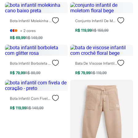
City
Clock House
Mindset
Sawary
Bota Infantil Molekinha Cano Baixo Preta
Conjunto Infantil De Moletom Floral Bege
Yessica
Moda esportiva
R$ 119,99
R$ 159,99
+
2
cores
Acessórios
R$ 69,99
R$ 149,99
Blusas
Calçados
Leggings
Shorts e Bermudas
Tops
Bota Infantil Borboleta Com Glitter Rosa
Bata De Viscose Infantil Com Crochê Floral Bege
Moda íntima
Calcinhas
R$ 79,99
R$ 89,99
R$ 79,99
R$ 119,99
Cintas e Modeladores
Meias
Pijamas
Sutiãs e Tops
Bota Infantil Com Fivela De Coração - Preto
Moda praia
Biquínis
R$ 119,99
R$ 149,99
Maiôs
Saídas de praia
Personagens
Plus size
Blusas e Camisetas