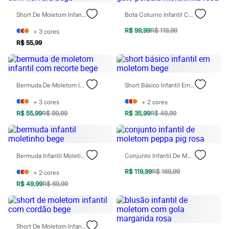
Jeans
Moda esportiva
Short De Moletom Infantil Com Nervura Bege
Bota Coturno Infantil Com Gato Pelúcia Molekinha Rosa
Shorts e Bermudas
R$ 99,99
R$ 119,99
+
3
cores
Todos os produtos
Infantil
R$ 55,99
Em alta
Arrumadinho para os meninos
Romântico para as meninas
Inverno
Bermuda De Moletom Infantil Com Recorte Bege
Short Básico Infantil Em Moletom Bege
Novidades
Roupas menina
+
3
cores
+
2
cores
0 a 24 meses
R$ 55,99
R$ 99,99
R$ 35,99
R$ 49,99
1 a 5 anos
4 a 12 anos
10 a 16 anos
Roupas menino
0 a 24 meses
Bermuda Infantil Moletinho Bege
Conjunto Infantil De Moletom Peppa Pig Rosa
1 a 5 anos
4 a 12 anos
R$ 119,99
R$ 169,99
+
2
cores
10 a 16 anos
R$ 49,99
R$ 69,99
Acessórios
Recém-nascido
Bolsas e Mochilas
Chapéus
Calçados
Short De Moletom Infantil Com Cordão Bege