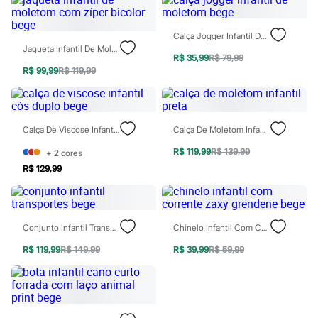
Homem Aranha
Minecraft
Naruto
Calça Jogger Infantil De Moletom Bege
Patrulha Canina
Jaqueta Infantil De Moletom Com Zíper Bicolor Bege
R$ 35,99
R$ 79,99
Sonic
R$ 99,99
R$ 119,99
Stitch
Beleza
Kits
Perfumes árabes
Novidades
Calça De Viscose Infantil Cós Duplo Bege
Calça De Moletom Infantil Preta
Cabelos
Condicionador
R$ 119,99
R$ 139,99
+
2
cores
Escovas e Pentes
R$ 129,99
Finalizadores
Shampoo
Tratamento
Cuidados com o corpo
Hidratante
Conjunto Infantil Transportes Bege
Chinelo Infantil Com Corrente Zaxy Grendene Bege
Protetor solar
R$ 119,99
R$ 149,99
R$ 39,99
R$ 59,99
Tratamento
Cuidados com o rosto
Esfoliante
Hidratante
Protetor solar
Tônicos