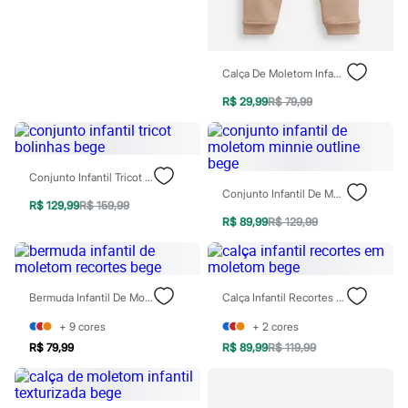
Calças
Casacos e Jaquetas
Jeans
Moda esportiva
Shorts e Saias
Calça De Moletom Infantil Texturizada Bege
Vestidos
R$ 29,99
R$ 79,99
Masculino
Em alta
Dia dos Pais
Inverno
Novidades
Conjunto Infantil Tricot Bolinhas Bege
Roupas
Conjunto Infantil De Moletom Minnie Outline Bege
Bermudas
R$ 129,99
R$ 159,99
Camisas
R$ 89,99
R$ 129,99
Calças
Camisetas e Regatas
Casacos e Jaquetas
Jeans
Bermuda Infantil De Moletom Recortes Bege
Calça Infantil Recortes Em Moletom Bege
Polos
Acessórios
+
9
cores
+
2
cores
Bolsas e Mochilas
R$ 79,99
R$ 89,99
R$ 119,99
Chapéus e Bonés
Cintos
Carteiras
Óculos