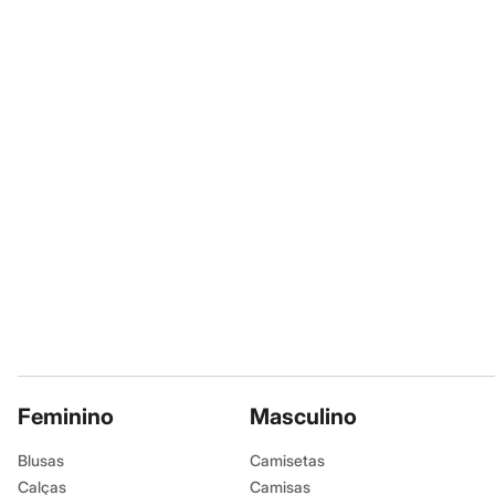
Sapatos
Sandálias e Papetes
Tênis
Moda esportiva
Acessórios
Bermudas
Camisetas
Calças
Calçados
Regatas
Moda íntima
Cuecas
Meias
Pijamas
Moda praia
Personagens
Plus size
Blusas e Camisetas
Calças
Camisas
Casacos e Jaquetas
Feminino
Masculino
Jeans
Moda esportiva
Blusas
Camisetas
Shorts e Bermudas
Calças
Todos os produtos
Camisas