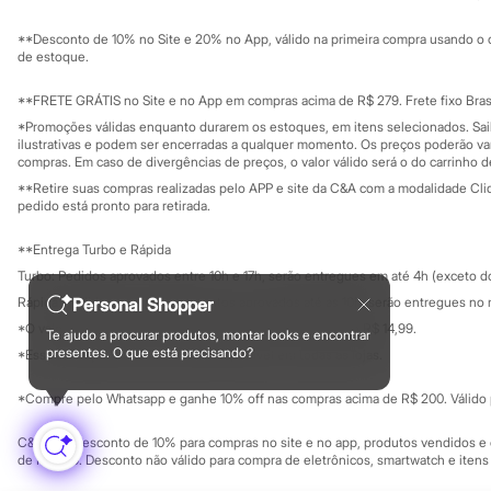
Sustentabilidade
Sandálias
Solicite seu ca
Mapa do site
Tênis
**Desconto de 10% no Site e 20% no App, válido na primeira compra usando o 
Governança
Diversão
Investidores
de estoque.
Marcas
Ouvidoria / Rel
Sala de imprensa
Baby Club
Educação fina
**FRETE GRÁTIS no Site e no App em compras acima de R$ 279. Frete fixo Brasi
Fifteen
Privacidade
Sustentabilida
*Promoções válidas enquanto durarem os estoques, em itens selecionados. Sa
Miss Fifteen
Configuração de cookies
ilustrativas e podem ser encerradas a qualquer momento. Os preços poderão var
Palomino
Minha privacidade
compras. Em caso de divergências de preços, o valor válido será o do carrinho 
Moda íntima
**Retire suas compras realizadas pelo APP e site da C&A com a modalidade Clique
Calcinhas
pedido está pronto para retirada.
Cuecas
Meias
**Entrega Turbo e Rápida
Pijamas
Moda praia
Turbo: Pedidos aprovados entre 10h e 17h, serão entregues em até 4h (exceto d
Biquínis e Maiôs
Rápida: Pedidos com os pagamentos aprovados até as 10h, serão entregues no 
Personal Shopper
Blusas de proteção
*O valor do frete para o turbo é R$ 24,99 e para a rápida é R$ 14,99.
Sungas
Te ajudo a procurar produtos, montar looks e encontrar
Formas de pagamento
Personagens
presentes. O que está precisando?
*Essa condição ainda não estará disponível em todas as lojas.
Bluey
Disney
*Compre pelo Whatsapp e ganhe 10% off nas compras acima de R$ 200. Válido p
Hello Kitty
Homem Aranha
C&A Pay: desconto de 10% para compras no site e no app, produtos vendidos e e
Minecraft
de R$ 400. Desconto não válido para compra de eletrônicos, smartwatch e iten
Naruto
Patrulha Canina