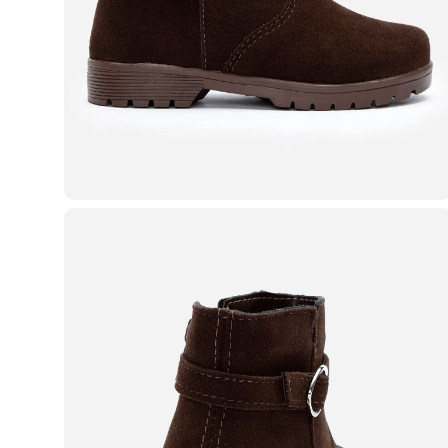
Casacos e Jaquetas
Jeans
Macacões
Saias
Shorts e Bermudas
Vestidos
Acessórios
Bolsas
Bonés e Chapéus
Bijoux
Cintos
Óculos
Relógios
Calçados
Botas
Chinelos
Rasteirinhas
Sandálias
Sapatilhas
Tênis
Marcas
City
Clock House
Mindset
Sawary