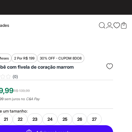
dades
Confira 
Meses
2 Por R$ 199
30% OFF - CUPOM 8DO8
ebê com fivela de coração marrom
(
0
)
9,99
R$ 139,99
99
sem juros no
C&A Pay
ne um
tamanho
:
21
22
23
24
25
26
27