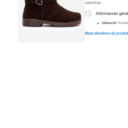
Shorts e Saias
caminhar.
Vestidos
Masculino
Informacoes gerai
Em alta
Dia dos Pais
Material
:
Sinté
Inverno
Cor
:
Marrom
Novidades
Mais detalhes do produ
Marcas
:
C&A
Roupas
Bermudas
Gênero
:
Meni
Camisas
Calças
Camisetas e Regatas
Casacos e Jaquetas
Jeans
Polos
Acessórios
Bolsas e Mochilas
Chapéus e Bonés
Cintos
Carteiras
Óculos
Relógios
Calçados
Botas
Chinelos