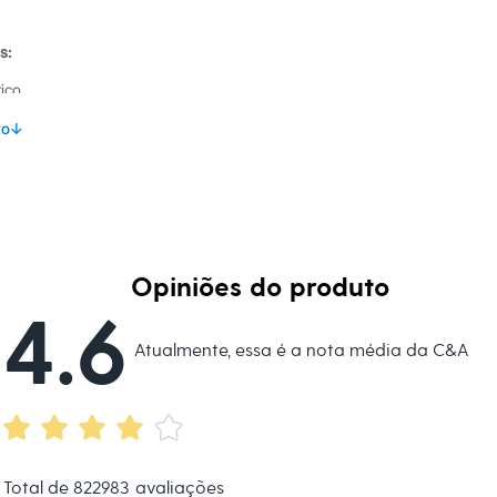
s:
tico
to
↓
na
Opiniões do produto
4.6
Atualmente, essa é a nota média da C&A
Total de
822983
avaliações