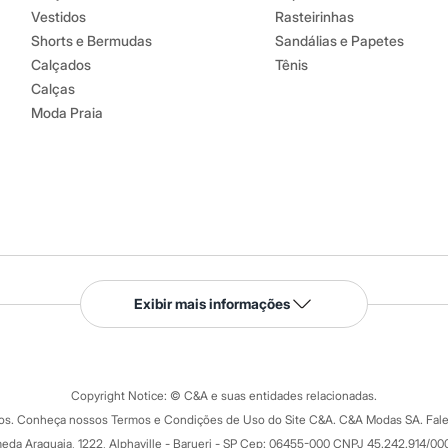
Vestidos
Rasteirinhas
Shorts e Bermudas
Sandálias e Papetes
Calçados
Tênis
Calças
Moda Praia
Serviços
Exibir mais informações
Tipos de serviços
o C&A
Clique e retire
Trocas e devoluções
ograma
Copyright Notice: © C&A e suas entidades relacionadas.
Formas de pagamento
dos. Conheça nossos Termos e Condições de Uso do Site C&A. C&A Modas SA. Fale
Todas as vantagens
ay
eda Araguaia, 1222, Alphaville - Barueri - SP Cep: 06455-000 CNPJ 45.242.914/00