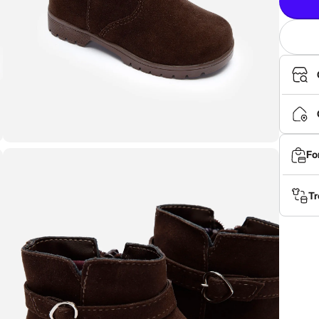
Fo
Tr