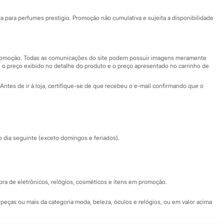
Ajuda
Fale conosco
ara perfumes prestígio. Promoção não cumulativa e sujeita a disponibilidade
Nossas lojas
Nossas lojas plus size
Central de ética
 promoção. Todas as comunicações do site podem possuir imagens meramente
 o preço exibido no detalhe do produto e o preço apresentado no carrinho de
Eventos
Antes de ir à loja, certifique-se de que recebeu o e-mail confirmando que o
Especial Dia dos Pais
dia seguinte (exceto domingos e feriados).
a de eletrônicos, relógios, cosméticos e itens em promoção.
peças ou mais da categoria moda, beleza, óculos e relógios, ou em valor acima