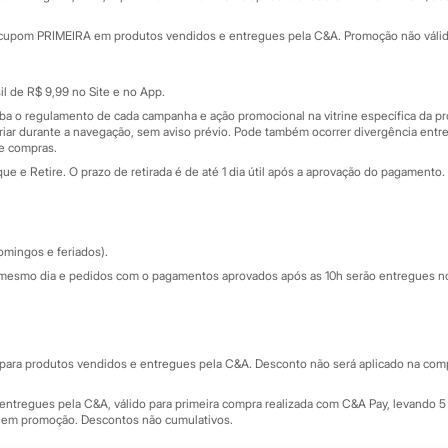
Minha C&A
rtão
Cupons de desconto
cupom PRIMEIRA em produtos vendidos e entregues pela C&A. Promoção não válida p
Cartão presente
atórios
Sobre o cartão presente
nceira
l de R$ 9,99 no Site e no App.
de
iba o regulamento de cada campanha e ação promocional na vitrine específica da
iar durante a navegação, sem aviso prévio. Pode também ocorrer divergência entre
de compras.
 e Retire. O prazo de retirada é de até 1 dia útil após a aprovação do pagamento. 
omingos e feriados).
mesmo dia e pedidos com o pagamentos aprovados após as 10h serão entregues no 
Segurança e qualidade
ara produtos vendidos e entregues pela C&A. Desconto não será aplicado na compr
ntregues pela C&A, válido para primeira compra realizada com C&A Pay, levando 5 
s em promoção. Descontos não cumulativos.