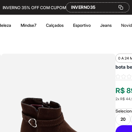
INVERNO35
INVERNO 35% OFF COM CUPOM
Beleza
Mindse7
Calçados
Esportivo
Jeans
Novi
0 A 24 
bota b
R$ 8
2
x
R$ 44,
Selecio
20