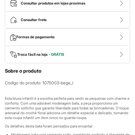
Calças
Consultar produtos em lojas proximas
Casacos e Jaquetas
Jeans
Macacões
Consultar frete
Saias
Shorts e Bermudas
Vestidos
Formas de pagamento
Acessórios
Bolsas
Bonés e Chapéus
Bijoux
Troca fácil na loja -
GRÁTIS
Cintos
Óculos
Sobre o produto
Relógios
Calçados
Botas
Codigo do produto
:
1075003-bege_l
Chinelos
Rasteirinhas
Sandálias
Esta blusa infantil é a escolha perfeita para vestir as pequenas com charme e
Sapatilhas
conforto. Com uma adorável modelagem bata, a peça proporciona um
caimento soltinho que garante liberdade para todas as brincadeiras. O toque
Tênis
artesanal do crochê floral adiciona um detalhe especial e delicado, tornando
Marcas
esta roupa infantil um item único no guarda-roupa.
City
Clock House
Os detalhes desta bata foram pensados para encantar:
Mindset
Modelagem bata com caimento solto, garantindo conforto e liberdade de