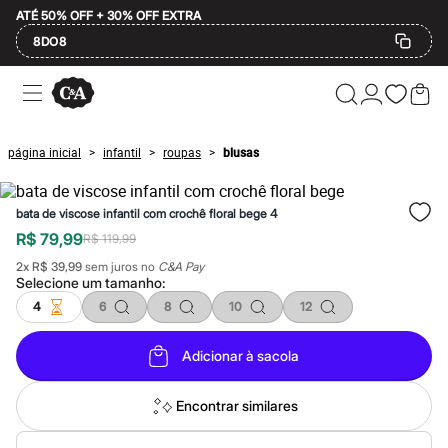
ATÉ 50% OFF + 30% OFF EXTRA
8DO8
Ofertas
Compre por Departamento
Feminino
Masculino
página inicial
infantil
roupas
blusas
>
>
>
Infantil
Calçados
Mindse7
bata de viscose infantil com crochê floral bege 4
Plus Size
Até 20% off
R$ 79,99
R$ 119,99
Até 40% off
2
x
R$ 39,99
sem juros no
C&A Pay
Até 60% off
Selecione um
tamanho
:
A partir de 60% off
Feminino
4
6
8
10
12
Em alta
Inverno
Adicionar à sacola
Alfaiataria
Novidades
Roupas
Encontrar similares
Blusas e Camisetas
Básicos