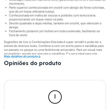
Sawary
movimento.
Yessica
Parte superior confeccionada em crochê com design de flores coloridas,
Moda esportiva
que dá um toque artesanal à peça.
Acessórios
Confeccionada em malha de viscose e poliéster com textura leve,
Blusas
proporcionando um toque macio na pele.
Calçados
Decote quadrado e alças médias, também em crochê, que valorizam o
Leggings
design.
Fechamento posterior por botões em toda a extensão, facilitando na
Shorts e Bermudas
hora de vestir.
Tops
Moda íntima
Sugestões de Uso e Combinações Esta bata é super versátil e pode ser a
Calcinhas
estrela de diversos looks. Combine-a com um shorts jeans e sandálias para
Cintas e Modeladores
um passeio no parque ou uma festinha de aniversário. Para um visual mais
Meias
arrumadinho, aposte em uma saia e sapatilhas. É a peça ideal para criar
↓
Mais detalhes do produto
produções cheias de estilo e conforto para o dia a dia.
Pijamas
Opiniões do produto
Sutiãs e Tops
A gente se encontra na C&A! ❤
Moda praia
Biquínis
Informacoes gerais:
Maiôs
Material
:
62% viscose, 37% poliéster, 1% outra fibra
Saídas de praia
Tipo
:
Bata
Personagens
Manga
:
Sem manga
Plus size
Cor
:
Bege
Blusas e Camisetas
Marcas
:
C&A
Gênero
:
Menina
Calças
Casacos e Jaquetas
Jeans