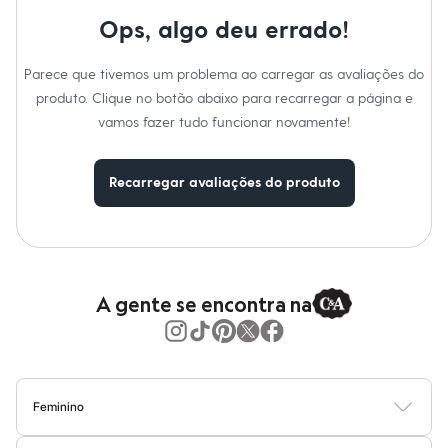
Moda esportiva
Shorts e Saias
Ops, algo deu errado!
Vestidos
Masculino
Parece que tivemos um problema ao carregar as avaliações do
Em alta
Dia dos Pais
produto. Clique no botão abaixo para recarregar a página e
Inverno
vamos fazer tudo funcionar novamente!
Novidades
Roupas
Bermudas
Recarregar avaliações do produto
Camisas
Calças
Camisetas e Regatas
Casacos e Jaquetas
Jeans
Polos
Acessórios
A gente se encontra na
Bolsas e Mochilas
Chapéus e Bonés
Cintos
Carteiras
Óculos
Relógios
Feminino
Calçados
Blusas
Calças
Vestidos
Saias
Casacos
Moda Praia
Moda Íntima
Botas