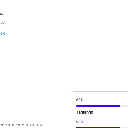
s:
tico
to
↓
na
60
%
Tamanho
60
%
mendam este produto