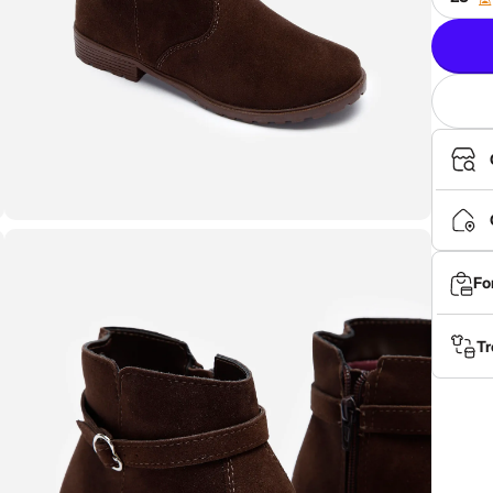
Fo
Tr