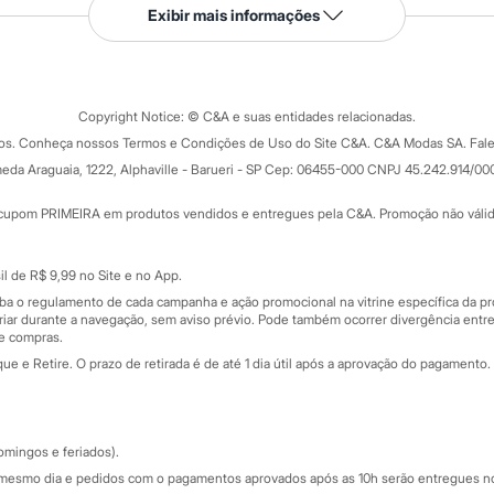
Serviços
Exibir mais informações
Tipos de serviços
o C&A
Clique e retire
Trocas e devoluções
ograma
Copyright Notice: © C&A e suas entidades relacionadas.
Formas de pagamento
dos. Conheça nossos Termos e Condições de Uso do Site C&A. C&A Modas SA. Fale
Todas as vantagens
ay
eda Araguaia, 1222, Alphaville - Barueri - SP Cep: 06455-000 CNPJ 45.242.914/00
Minha C&A
rtão
Cupons de desconto
cupom PRIMEIRA em produtos vendidos e entregues pela C&A. Promoção não válida p
Cartão presente
atórios
Sobre o cartão presente
nceira
l de R$ 9,99 no Site e no App.
de
iba o regulamento de cada campanha e ação promocional na vitrine específica da
iar durante a navegação, sem aviso prévio. Pode também ocorrer divergência entre
de compras.
 e Retire. O prazo de retirada é de até 1 dia útil após a aprovação do pagamento. 
omingos e feriados).
mesmo dia e pedidos com o pagamentos aprovados após as 10h serão entregues no 