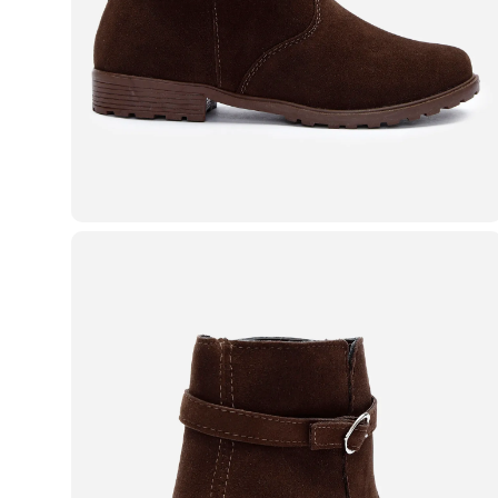
Casacos e Jaquetas
Jeans
Macacões
Saias
Shorts e Bermudas
Vestidos
Acessórios
Bolsas
Bonés e Chapéus
Bijoux
Cintos
Óculos
Relógios
Calçados
Botas
Chinelos
Rasteirinhas
Sandálias
Sapatilhas
Tênis
Marcas
City
Clock House
Mindset
Sawary