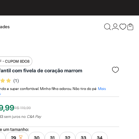
dades
Confira 
F - CUPOM 8DO8
fantil com fivela de coração marrom
(
1
)
inda e super confortável. Minha filha adorou. Não tira do pé
Mais
s
9,99
R$ 119,99
33
sem juros no
C&A Pay
ne um
tamanho
:
29
30
31
32
33
34