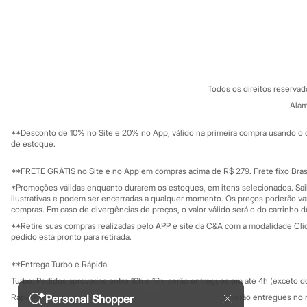
Institucional
Produtos
Sandálias
Tênis
Sobre a C&A
Cartão C&A
Diversão
Sobre o cartã
Fornecedores
Marcas
Baby Club
Termos e condições
C&A&VC
Fifteen
Conheça o pr
Política de privacidade
Miss Fifteen
Todos os direitos reserva
Trabalhe conosco
C&A Pay
Palomino
Sobre o C&A P
Alam
Moda íntima
Sustentabilidade
Calcinhas
Solicite seu ca
Mapa do site
Cuecas
**Desconto de 10% no Site e 20% no App, válido na primeira compra usando o 
Governança
Investidores
de estoque.
Meias
Ouvidoria / Rel
Pijamas
Sala de imprensa
Moda praia
Educação fina
**FRETE GRÁTIS no Site e no App em compras acima de R$ 279. Frete fixo Brasi
Biquínis e Maiôs
Privacidade
Sustentabilida
*Promoções válidas enquanto durarem os estoques, em itens selecionados. Sa
Configuração de cookies
Blusas de proteção
ilustrativas e podem ser encerradas a qualquer momento. Os preços poderão var
Sungas
Minha privacidade
compras. Em caso de divergências de preços, o valor válido será o do carrinho 
Personagens
**Retire suas compras realizadas pelo APP e site da C&A com a modalidade Clique
Bluey
pedido está pronto para retirada.
Disney
Hello Kitty
**Entrega Turbo e Rápida
Homem Aranha
Minecraft
Turbo: Pedidos aprovados entre 10h e 17h, serão entregues em até 4h (exceto d
Naruto
Rápida: Pedidos com os pagamentos aprovados até as 10h, serão entregues no 
Personal Shopper
Patrulha Canina