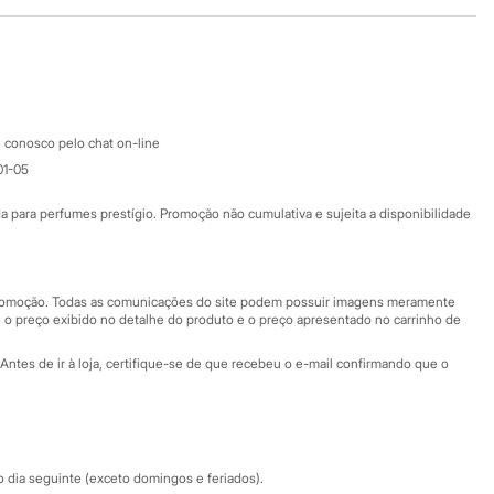
Baixe o app
Google store
Apple store
Atendimento
 conosco pelo chat on-line
01-05
Ajuda
Fale conosco
ara perfumes prestígio. Promoção não cumulativa e sujeita a disponibilidade
Nossas lojas
Nossas lojas plus size
Central de ética
 promoção. Todas as comunicações do site podem possuir imagens meramente
 o preço exibido no detalhe do produto e o preço apresentado no carrinho de
Eventos
Antes de ir à loja, certifique-se de que recebeu o e-mail confirmando que o
Especial Dia dos Pais
dia seguinte (exceto domingos e feriados).