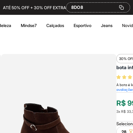
8DO8
ATÉ 50% OFF + 30% OFF EXTRA
Beleza
Mindse7
Calçados
Esportivo
Jeans
Novi
30% OF
bota in
A bota é l
avaliaçõe
R$ 9
3
x
R$ 33,
Selecio
28