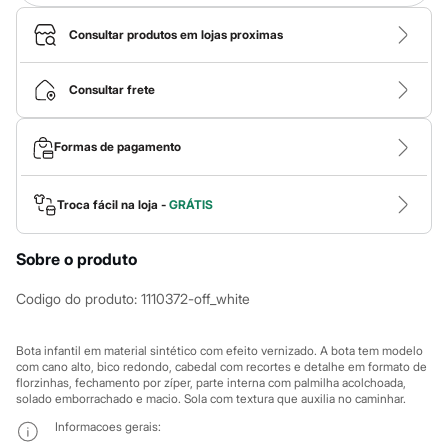
Calças
Casacos e Jaquetas
Consultar produtos em lojas proximas
Jeans
Macacões
Saias
Consultar frete
Shorts e Bermudas
Vestidos
Acessórios
Bolsas
Formas de pagamento
Bonés e Chapéus
Bijoux
Cintos
Troca fácil na loja -
GRÁTIS
Óculos
Relógios
Calçados
Sobre o produto
Botas
Chinelos
Codigo do produto
:
1110372-off_white
Rasteirinhas
Sandálias
Sapatilhas
Bota infantil em material sintético com efeito vernizado. A bota tem modelo
Tênis
com cano alto, bico redondo, cabedal com recortes e detalhe em formato de
Marcas
florzinhas, fechamento por zíper, parte interna com palmilha acolchoada,
City
solado emborrachado e macio. Sola com textura que auxilia no caminhar.
Clock House
Informacoes gerais:
Mindset