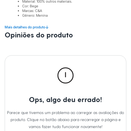
Sawary
Material
:
100% outros materiais.
Yessica
Cor
:
Bege
Marcas
:
C&A
Moda esportiva
Gênero
:
Menina
Acessórios
Blusas
↓
Calçados
Mais detalhes do produto
Leggings
Opiniões do produto
Shorts e Bermudas
Tops
Moda íntima
Calcinhas
Cintas e Modeladores
Meias
Pijamas
Sutiãs e Tops
Moda praia
Biquínis
Maiôs
Saídas de praia
Ops, algo deu errado!
Personagens
Plus size
Blusas e Camisetas
Parece que tivemos um problema ao carregar as avaliações do
Calças
produto. Clique no botão abaixo para recarregar a página e
Casacos e Jaquetas
vamos fazer tudo funcionar novamente!
Jeans