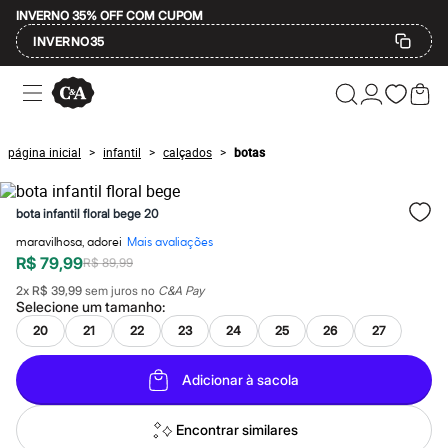
INVERNO 35% OFF COM CUPOM
INVERNO35
Ofertas
Compre por Departamento
Feminino
Masculino
página inicial
infantil
calçados
botas
>
>
>
Infantil
Calçados
Mindse7
bota infantil floral bege 20
Plus Size
Até 20% off
maravilhosa, adorei
Mais avaliações
Até 40% off
R$ 79,99
R$ 89,99
Até 60% off
A partir de 60% off
2
x
R$ 39,99
sem juros no
C&A Pay
Feminino
Selecione um
tamanho
:
Em alta
20
21
22
23
24
25
26
27
Inverno
Alfaiataria
Novidades
Adicionar à sacola
Roupas
Blusas e Camisetas
Encontrar similares
Básicos