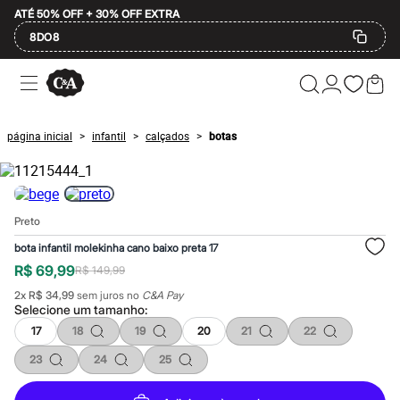
ATÉ 50% OFF + 30% OFF EXTRA
8DO8
Ofertas
Compre por Departamento
Feminino
Masculino
página inicial
infantil
calçados
botas
>
>
>
Infantil
Calçados
Mindse7
Plus Size
Até 20% off
Preto
Até 40% off
Até 60% off
bota infantil molekinha cano baixo preta 17
A partir de 60% off
R$ 69,99
R$ 149,99
Feminino
Em alta
2
x
R$ 34,99
sem juros no
C&A Pay
Inverno
Selecione um
tamanho
:
Alfaiataria
17
18
19
20
21
22
Novidades
Roupas
23
24
25
Blusas e Camisetas
Básicos