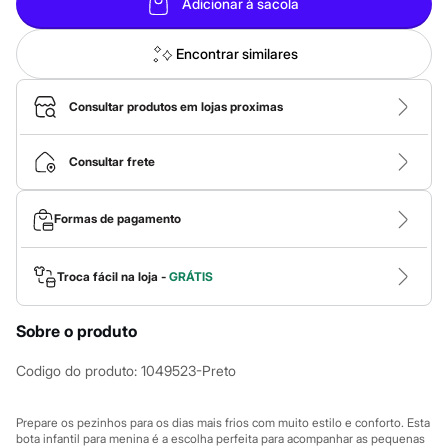
Calças
Adicionar à sacola
Casacos e Jaquetas
Jeans
Encontrar similares
Macacões
Saias
Shorts e Bermudas
Consultar produtos em lojas proximas
Vestidos
Acessórios
Bolsas
Consultar frete
Bonés e Chapéus
Bijoux
Cintos
Óculos
Formas de pagamento
Relógios
Calçados
Botas
Troca fácil na loja -
GRÁTIS
Chinelos
Rasteirinhas
Sandálias
Sobre o produto
Sapatilhas
Tênis
Codigo do produto
:
1049523-Preto
Marcas
City
Clock House
Prepare os pezinhos para os dias mais frios com muito estilo e conforto. Esta
Mindset
bota infantil para menina é a escolha perfeita para acompanhar as pequenas