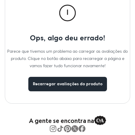
Moda esportiva
Shorts e Saias
Vestidos
Masculino
Em alta
Dia dos Pais
Inverno
Ops, algo deu errado!
Novidades
Roupas
Bermudas
Parece que tivemos um problema ao carregar as avaliações do
Camisas
produto. Clique no botão abaixo para recarregar a página e
Calças
vamos fazer tudo funcionar novamente!
Camisetas e Regatas
Casacos e Jaquetas
Jeans
Polos
Recarregar avaliações do produto
Acessórios
Bolsas e Mochilas
Chapéus e Bonés
Cintos
Carteiras
Óculos
A gente se encontra na
Relógios
Calçados
Botas