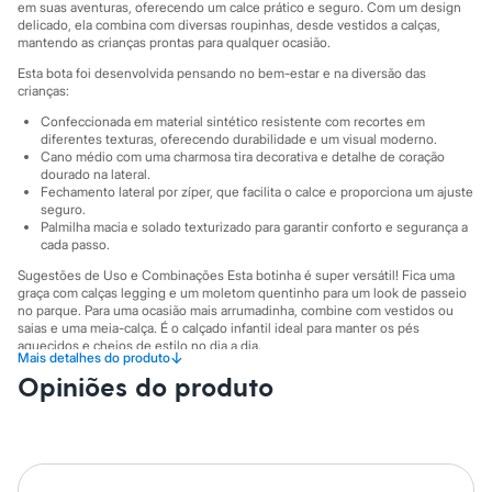
Sawary
em suas aventuras, oferecendo um calce prático e seguro. Com um design
Yessica
delicado, ela combina com diversas roupinhas, desde vestidos a calças,
Moda esportiva
mantendo as crianças prontas para qualquer ocasião.
Acessórios
Esta bota foi desenvolvida pensando no bem-estar e na diversão das
Blusas
crianças:
Calçados
Leggings
Confeccionada em material sintético resistente com recortes em
diferentes texturas, oferecendo durabilidade e um visual moderno.
Shorts e Bermudas
Cano médio com uma charmosa tira decorativa e detalhe de coração
Tops
dourado na lateral.
Moda íntima
Fechamento lateral por zíper, que facilita o calce e proporciona um ajuste
Calcinhas
seguro.
Cintas e Modeladores
Palmilha macia e solado texturizado para garantir conforto e segurança a
Meias
cada passo.
Pijamas
Sugestões de Uso e Combinações Esta botinha é super versátil! Fica uma
Sutiãs e Tops
graça com calças legging e um moletom quentinho para um look de passeio
Moda praia
no parque. Para uma ocasião mais arrumadinha, combine com vestidos ou
Biquínis
saias e uma meia-calça. É o calçado infantil ideal para manter os pés
Maiôs
aquecidos e cheios de estilo no dia a dia.
↓
Mais detalhes do produto
Saídas de praia
A gente se encontra na C&A! ❤
Personagens
Opiniões do produto
Plus size
Informacoes gerais:
Blusas e Camisetas
Material
:
100% poliuretano
Calças
Cor
:
Preto
Casacos e Jaquetas
Marcas
:
C&A
Jeans
Gênero
:
Menina