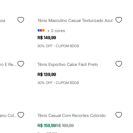
nza
Tênis Masculino Casual Texturizado Azul
+
2
cores
R$ 149,99
30% OFF - CUPOM 8DO8
Tênis Esportivo Infantil Com Velcro E Recortes Branco
Tênis Esportivo Calce Fácil Preto
R$ 139,99
30% OFF - CUPOM 8DO8
Tênis Casual Com Recortes Vizzano Colorido
Tênis Casual Com Recortes Colorido
R$ 159,99
R$ 169,99