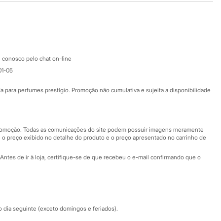
Google store
Apple store
Atendimento
 conosco pelo chat on-line
01-05
Ajuda
Fale conosco
ara perfumes prestígio. Promoção não cumulativa e sujeita a disponibilidade
Nossas lojas
Nossas lojas plus size
Central de ética
 promoção. Todas as comunicações do site podem possuir imagens meramente
 o preço exibido no detalhe do produto e o preço apresentado no carrinho de
Eventos
Antes de ir à loja, certifique-se de que recebeu o e-mail confirmando que o
Especial Dia dos Pais
dia seguinte (exceto domingos e feriados).