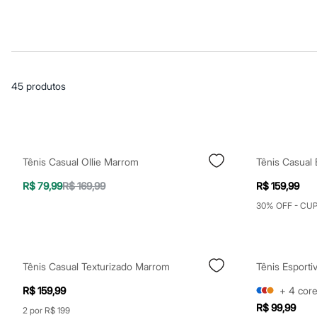
Casacos e Jaquetas
Jeans
Macacões
Saias
Shorts e Bermudas
Vestidos
Acessórios
45
produtos
Bolsas
Bonés e Chapéus
Bijoux
Cintos
Óculos
Relógios
Tênis Casual Ollie Marrom
Tênis Casual
Calçados
Botas
R$ 79,99
R$ 169,99
R$ 159,99
Chinelos
Rasteirinhas
30% OFF - CU
Sandálias
Sapatilhas
Tênis
Marcas
Tênis Casual Texturizado Marrom
Tênis Esport
City
Clock House
R$ 159,99
+
4
cor
Mindset
R$ 99,99
Sawary
2 por R$ 199