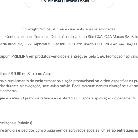
Exibir mais informações
Tipos de serviços
o C&A
Clique e retire
Trocas e devoluções
ograma
Copyright Notice: © C&A e suas entidades relacionadas.
Formas de pagamento
dos. Conheça nossos Termos e Condições de Uso do Site C&A. C&A Modas SA. Fale
Todas as vantagens
ay
eda Araguaia, 1222, Alphaville - Barueri - SP Cep: 06455-000 CNPJ 45.242.914/00
Minha C&A
rtão
Cupons de desconto
cupom PRIMEIRA em produtos vendidos e entregues pela C&A. Promoção não válida p
Cartão presente
atórios
Sobre o cartão presente
nceira
l de R$ 9,99 no Site e no App.
de
iba o regulamento de cada campanha e ação promocional na vitrine específica da
iar durante a navegação, sem aviso prévio. Pode também ocorrer divergência entre
de compras.
 e Retire. O prazo de retirada é de até 1 dia útil após a aprovação do pagamento. 
omingos e feriados).
mesmo dia e pedidos com o pagamentos aprovados após as 10h serão entregues no 