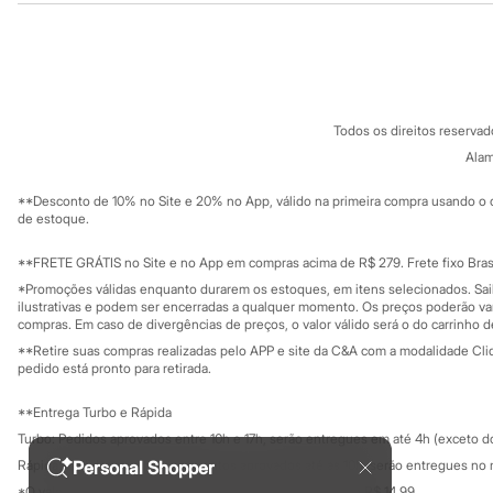
Sonic
Sobre a C&A
Cartão C&A
Stitch
Sobre o cartã
Beleza
Fornecedores
Kits
Termos e condições
C&A&VC
Perfumes árabes
Conheça o pr
Política de privacidade
Novidades
Todos os direitos reserva
Cabelos
Trabalhe conosco
C&A Pay
Condicionador
Sobre o C&A P
Alam
Sustentabilidade
Escovas e Pentes
Solicite seu ca
Mapa do site
Finalizadores
**Desconto de 10% no Site e 20% no App, válido na primeira compra usando o 
Governança
Shampoo
Investidores
de estoque.
Tratamento
Ouvidoria / Rel
Sala de imprensa
Cuidados com o corpo
Educação fina
**FRETE GRÁTIS no Site e no App em compras acima de R$ 279. Frete fixo Brasi
Hidratante
Privacidade
Sustentabilida
*Promoções válidas enquanto durarem os estoques, em itens selecionados. Sa
Protetor solar
Configuração de cookies
ilustrativas e podem ser encerradas a qualquer momento. Os preços poderão var
Tratamento
Minha privacidade
compras. Em caso de divergências de preços, o valor válido será o do carrinho 
Cuidados com o rosto
**Retire suas compras realizadas pelo APP e site da C&A com a modalidade Clique
Esfoliante
pedido está pronto para retirada.
Hidratante
Protetor solar
Tônicos
**Entrega Turbo e Rápida
Maquiagens
Turbo: Pedidos aprovados entre 10h e 17h, serão entregues em até 4h (exceto d
Base
Rápida: Pedidos com os pagamentos aprovados até as 10h, serão entregues no 
Personal Shopper
Batom
*O valor do frete para o turbo é R$ 24,99 e para a rápida é R$ 14,99.