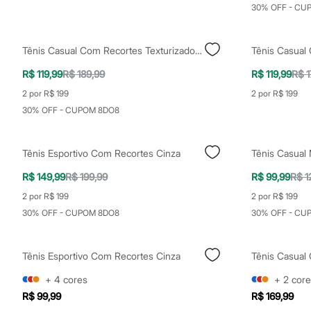
Shorts e Saias
30% OFF - CU
Vestidos
Masculino
Em alta
Tênis Casual Com Recortes Texturizado Marrom
Dia dos Pais
Inverno
R$ 119,99
R$ 189,99
R$ 119,99
R$ 1
Novidades
Roupas
2 por R$ 199
2 por R$ 199
Bermudas
30% OFF - CUPOM 8DO8
Camisas
Calças
Camisetas e Regatas
Tênis Esportivo Com Recortes Cinza
Tênis Casual 
Casacos e Jaquetas
Jeans
R$ 149,99
R$ 199,99
R$ 99,99
R$ 1
Polos
Acessórios
2 por R$ 199
2 por R$ 199
Bolsas e Mochilas
30% OFF - CUPOM 8DO8
30% OFF - CU
Chapéus e Bonés
Cintos
Carteiras
Óculos
Tênis Esportivo Com Recortes Cinza
Tênis Casual
Relógios
+
4
cores
+
2
core
Calçados
Botas
R$ 99,99
R$ 169,99
Chinelos