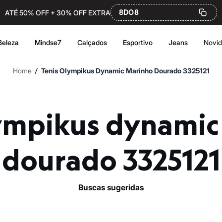
8DO8
ATÉ 50% OFF + 30% OFF EXTRA
Beleza
Mindse7
Calçados
Esportivo
Jeans
Novi
/
Home
Tenis Olympikus Dynamic Marinho Dourado 3325121
dourado 3325121
buscas sugeridas