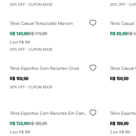
Yessica
30% OFF - CUPOM 8DO8
30% OFF - CU
Moda esportiva
Acessórios
Blusas
Tênis Casual Texturizado Marrom
Tênis Casual
Calçados
Leggings
R$ 149,99
R$ 179,99
R$ 89,99
R$ 1
Shorts e Bermudas
Tops
2 por R$ 199
Moda íntima
30% OFF - CUPOM 8DO8
Calcinhas
Cintas e Modeladores
Meias
Pijamas
Tênis Esportivo Com Recortes Cinza
Tênis Casual
Sutiãs e Tops
Moda praia
R$ 159,99
R$ 159,99
Biquínis
30% OFF - CUPOM 8DO8
Maiôs
Saídas de praia
Personagens
Plus size
Blusas e Camisetas
Tênis Esportivo Com Recortes Em Camurça Off White
Tênis Esport
Calças
Casacos e Jaquetas
R$ 139,99
R$ 189,99
R$ 189,99
Jeans
2 por R$ 199
2 por R$ 199
Moda esportiva