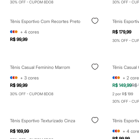
30% OFF - CUPOM 8DO8
30% OFF - CU
Sapatos
Sandálias e Papetes
Tênis
Moda esportiva
Tênis Esportivo Com Recortes Preto
Acessórios
Bermudas
+
4
cores
R$ 179,99
Camisetas
R$ 99,99
30% OFF - CU
Calças
Calçados
Regatas
Moda íntima
Cuecas
Tênis Casual Feminino Marrom
Tênis Casual
Meias
Pijamas
+
3
cores
+
2
core
Moda praia
R$ 99,99
R$ 149,99
R$ 
Personagens
Plus size
30% OFF - CUPOM 8DO8
2 por R$ 199
Blusas e Camisetas
30% OFF - CU
Calças
Camisas
Casacos e Jaquetas
Jeans
Tênis Esportivo Texturizado Cinza
Tênis Esport
Moda esportiva
R$ 169,99
+
4
cor
Shorts e Bermudas
Todos os produtos
R$ 99,99