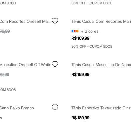
POM 8DO8
30% OFF - CUPOM 8DO8
Tênis Casual Com Recortes Oneself Marrom
Tênis Casual Com Recortes Ma
79,99
+
2
cores
R$ 169,99
30% OFF - CUPOM 8DO8
Masculino Oneself Off White
Tênis Casual Masculino De Nap
29,99
R$ 159,99
POM 8DO8
 Cano Baixo Branco
Tênis Esportivo Texturizado Cinz
s
R$ 189,99