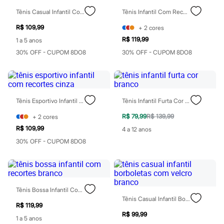
Rasteirinhas
Tênis Casual Infantil Com Velcro Branco
Tênis Infantil Com Recortes E Velcro Rosa
Sandálias
Tênis
R$ 109,99
+
2
cores
Diversão
R$ 119,99
1 a 5 anos
Marcas
Baby Club
30% OFF - CUPOM 8DO8
30% OFF - CUPOM 8DO8
Fifteen
Miss Fifteen
Palomino
Moda íntima
Calcinhas
Tênis Esportivo Infantil Com Recortes Cinza
Tênis Infantil Furta Cor Branco
Cuecas
Meias
R$ 79,99
R$ 139,99
+
2
cores
Pijamas
R$ 109,99
4 a 12 anos
Moda praia
Biquínis e Maiôs
30% OFF - CUPOM 8DO8
Blusas de proteção
Sungas
Personagens
Bluey
Disney
Tênis Bossa Infantil Com Recortes Branco
Hello Kitty
Tênis Casual Infantil Borboletas Com Velcro Branco
Homem Aranha
R$ 119,99
Minecraft
R$ 99,99
1 a 5 anos
Naruto