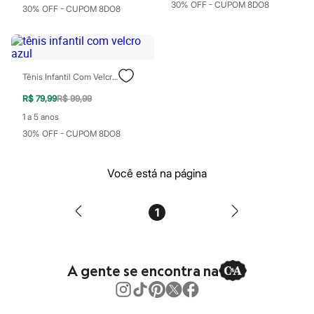
30% OFF - CUPOM 8DO8
Patrulha Canina
30% OFF - CUPOM 8DO8
Sonic
Stitch
Beleza
Kits
Perfumes árabes
Tênis Infantil Com Velcro Azul
Novidades
Cabelos
R$ 79,99
R$ 99,99
Condicionador
1 a 5 anos
Escovas e Pentes
30% OFF - CUPOM 8DO8
Finalizadores
Shampoo
Tratamento
Você está na página
Cuidados com o corpo
Hidratante
Protetor solar
Tratamento
1
Cuidados com o rosto
Esfoliante
Hidratante
Protetor solar
A gente se encontra na
Tônicos
Maquiagens
Base
Batom