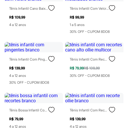
Chinelos
Sapatos
Tênis Infantil Cano Baixo Com Velcro Branco
Tênis Infantil Com Velcro Metalizado Branco
Sandálias e Papetes
Tênis
R$ 109,99
R$ 99,99
Moda esportiva
4 a 12 anos
1 a 5 anos
Acessórios
30% OFF - CUPOM 8DO8
Bermudas
Camisetas
Calças
Calçados
Regatas
Moda íntima
Tênis Infantil Com Pingentes Branco
Tênis Infantil Com Recortes Cano Alto Ollie Multicor
Cuecas
R$ 139,99
R$ 79,99
R$ 109,99
Meias
Pijamas
4 a 12 anos
30% OFF - CUPOM 8DO8
Moda praia
30% OFF - CUPOM 8DO8
Personagens
Plus size
Blusas e Camisetas
Calças
Camisas
Casacos e Jaquetas
Tênis Bossa Infantil Com Recortes Branco
Tênis Infantil Com Recorte Ollie Branco
Jeans
R$ 79,99
R$ 139,99
Moda esportiva
Shorts e Bermudas
4 a 12 anos
4 a 12 anos