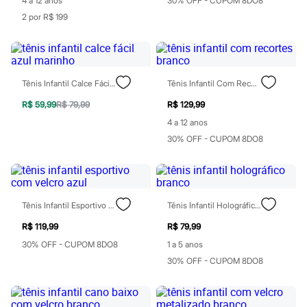
4 a 12 anos
30% OFF - CUPOM 8DO8
Moda esportiva
Shorts e Saias
2 por R$ 199
Vestidos
Masculino
Em alta
Dia dos Pais
Inverno
Tênis Infantil Calce Fácil Azul Marinho
Tênis Infantil Com Recortes Branco
Novidades
Roupas
R$ 59,99
R$ 79,99
R$ 129,99
Bermudas
4 a 12 anos
Camisas
Calças
30% OFF - CUPOM 8DO8
Camisetas e Regatas
Casacos e Jaquetas
Jeans
Polos
Acessórios
Tênis Infantil Esportivo Com Velcro Azul
Tênis Infantil Holográfico Branco
Bolsas e Mochilas
Chapéus e Bonés
R$ 119,99
R$ 79,99
Cintos
30% OFF - CUPOM 8DO8
1 a 5 anos
Carteiras
30% OFF - CUPOM 8DO8
Óculos
Relógios
Calçados
Botas