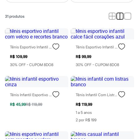
Calças
Casacos e Jaquetas
Jeans
31
produtos
Macacões
Saias
Shorts e Bermudas
Vestidos
Acessórios
Bolsas
Tênis Esportivo Infantil Com Velcro E Recortes Branco
Tênis Esportivo Infantil Calce Fácil Corações Azul
Bonés e Chapéus
Bijoux
R$ 109,99
R$ 99,99
Cintos
30% OFF - CUPOM 8DO8
30% OFF - CUPOM 8DO8
Óculos
Relógios
Calçados
Botas
Chinelos
Tênis Infantil Esportivo Cinza
Tênis Infantil Com Listras Branco
Rasteirinhas
Sandálias
R$ 45,99
R$ 119,99
R$ 119,99
Sapatilhas
Tênis
1 a 5 anos
Marcas
2 por R$ 199
City
Clock House
Mindset