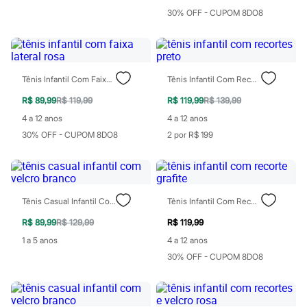
Todos os produtos
30% OFF - CUPOM 8DO8
Infantil
Em alta
Arrumadinho para os meninos
Romântico para as meninas
Inverno
Tênis Infantil Com Faixa Lateral Rosa
Tênis Infantil Com Recortes Preto
Novidades
Roupas menina
R$ 89,99
R$ 119,99
R$ 119,99
R$ 139,99
0 a 24 meses
1 a 5 anos
4 a 12 anos
4 a 12 anos
4 a 12 anos
30% OFF - CUPOM 8DO8
2 por R$ 199
10 a 16 anos
Roupas menino
0 a 24 meses
1 a 5 anos
4 a 12 anos
Tênis Casual Infantil Com Velcro Branco
Tênis Infantil Com Recorte Grafite
10 a 16 anos
Acessórios
R$ 89,99
R$ 129,99
R$ 119,99
Recém-nascido
Bolsas e Mochilas
1 a 5 anos
4 a 12 anos
Chapéus
30% OFF - CUPOM 8DO8
Calçados
Botas
Chinelos
Pantufas