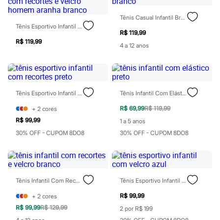
Sawary
Yessica
Tênis Casual Infantil Branco
Moda esportiva
Tênis Esportivo Infantil Com Recortes E Velcro Homem Aranha Branco
Acessórios
R$ 119,99
Blusas
R$ 119,99
Calçados
4 a 12 anos
Leggings
Shorts e Bermudas
Tops
Moda íntima
Calcinhas
Tênis Esportivo Infantil Com Recortes Preto
Tênis Infantil Com Elástico Preto
Cintas e Modeladores
Meias
R$ 69,99
R$ 119,99
+
2
cores
Pijamas
R$ 99,99
1 a 5 anos
Sutiãs e Tops
30% OFF - CUPOM 8DO8
30% OFF - CUPOM 8DO8
Moda praia
Biquínis
Maiôs
Saídas de praia
Personagens
Plus size
Tênis Infantil Com Recortes E Velcro Branco
Tênis Esportivo Infantil Com Velcro Azul
Blusas e Camisetas
Calças
R$ 99,99
+
2
cores
Casacos e Jaquetas
R$ 99,99
R$ 129,99
2 por R$ 199
Jeans