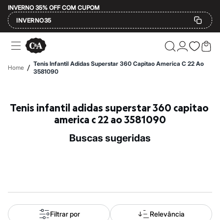
INVERNO 35% OFF COM CUPOM
INVERNO35
Ofertas
Compre por Departamento
Feminino
Tenis Infantil Adidas Superstar 360 Capitao America C 22 Ao
/
Home
Masculino
3581090
Infantil
Calçados
Mindse7
Tenis infantil adidas superstar 360 capitao 
Plus Size
Até 20% off
america c 22 ao 3581090
Até 40% off
Até 60% off
buscas sugeridas
A partir de 60% off
Feminino
Em alta
Inverno
Alfaiataria
Novidades
Roupas
Blusas e Camisetas
Básicos
Filtrar por
Relevância