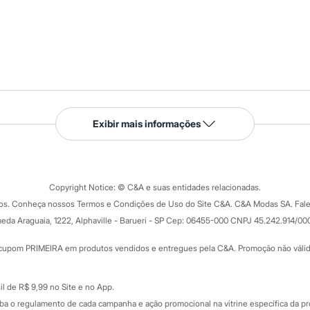
Serviços
Exibir mais informações
Tipos de serviços
o C&A
Clique e retire
Trocas e devoluções
ograma
Copyright Notice: © C&A e suas entidades relacionadas.
Formas de pagamento
dos. Conheça nossos Termos e Condições de Uso do Site C&A. C&A Modas SA. Fale
Todas as vantagens
ay
eda Araguaia, 1222, Alphaville - Barueri - SP Cep: 06455-000 CNPJ 45.242.914/00
Minha C&A
rtão
Cupons de desconto
cupom PRIMEIRA em produtos vendidos e entregues pela C&A. Promoção não válida p
Cartão presente
atórios
Sobre o cartão presente
nceira
l de R$ 9,99 no Site e no App.
de
iba o regulamento de cada campanha e ação promocional na vitrine específica da