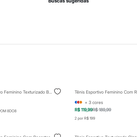
buscas sugeridas
Tênis Esportivo Feminino Texturizado Bege
+
3
cores
R$ 119,99
R$ 189,99
POM 8DO8
2 por R$ 199