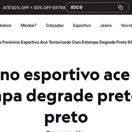
8DO8
ATÉ 50% OFF + 30% OFF EXTRA
Beleza
Mindse7
Calçados
Esportivo
Jeans
Novi
s Feminino Esportivo Ace Texturizado Com Estampa Degrade Preto 
pa degrade pre
preto