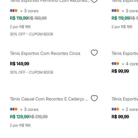
Tênis Esportivo Feminino Com Recortes Preto
Yessica
Moda esportiva
+
3
cores
+
3
core
Acessórios
R$ 119,99
R$ 189,99
R$ 119,99
R$ 1
Blusas
Calçados
2 por R$ 199
2 por R$ 199
Leggings
30% OFF - CUPOM 8DO8
Shorts e Bermudas
Tops
Moda íntima
Calcinhas
Tênis Esportivo Com Recortes Cinza
Tênis Esport
Cintas e Modeladores
Meias
R$ 149,99
+
4
cor
Pijamas
R$ 99,99
30% OFF - CUPOM 8DO8
Sutiãs e Tops
Moda praia
Biquínis
Maiôs
Saídas de praia
Tênis Casual Com Recortes E Cadarço Duplo Preto
Tênis Esporti
Personagens
Plus size
+
3
cores
+
2
core
Blusas e Camisetas
R$ 129,99
R$ 219,99
R$ 99,99
Calças
Casacos e Jaquetas
2 por R$ 199
Jeans
Moda esportiva