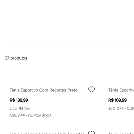
Casacos e Jaquetas
Jeans
Macacões
Saias
Shorts e Bermudas
Vestidos
Acessórios
Bolsas
Bonés e Chapéus
Bijoux
Cintos
37
produtos
Óculos
Relógios
Calçados
Botas
Chinelos
Rasteirinhas
Tênis Esportivo Com Recortes Preto
Sandálias
Sapatilhas
R$ 189,99
R$ 169,99
Tênis
Marcas
2 por R$ 199
30% OFF - CU
City
30% OFF - CUPOM 8DO8
Clock House
Mindset
Sawary