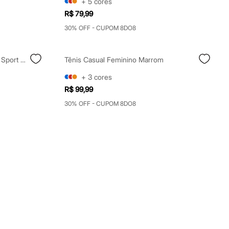
+
5
cores
R$ 79,99
30% OFF - CUPOM 8DO8
Top Alongado Feminino Mindset Sport Preto
Tênis Casual Feminino Marrom
+
3
cores
R$ 99,99
30% OFF - CUPOM 8DO8