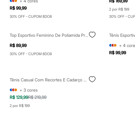
+
4
cores
R$ 169,99
Sapatos
R$ 99,99
Sandálias e Papetes
2 por R$ 199
Tênis
30% OFF - CUPOM 8DO8
30% OFF - CU
Moda esportiva
Acessórios
Bermudas
Top Esportivo Feminino De Poliamida Preto
Tênis Esport
Camisetas
Calças
R$ 89,99
+
4
cor
Calçados
Regatas
R$ 99,99
30% OFF - CUPOM 8DO8
Moda íntima
Cuecas
Meias
Pijamas
Moda praia
Tênis Casual Com Recortes E Cadarço Duplo Prateado
Personagens
Plus size
+
3
cores
Blusas e Camisetas
R$ 129,99
R$ 219,99
Calças
Camisas
2 por R$ 199
Casacos e Jaquetas
Jeans
Moda esportiva
Shorts e Bermudas
Todos os produtos