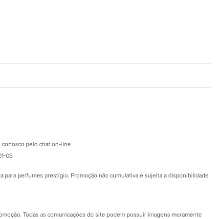
Baixe o app
Google store
Apple store
Atendimento
 conosco pelo chat on-line
01-05
Ajuda
Fale conosco
ara perfumes prestígio. Promoção não cumulativa e sujeita a disponibilidade
Nossas lojas
Nossas lojas plus size
Central de ética
 promoção. Todas as comunicações do site podem possuir imagens meramente