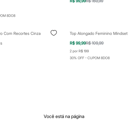
R$ 99,99
R$ 159,99
POM 8DO8
ivo Com Recortes Cinza
es
R$ 99,99
R$ 109,99
2 por R$ 199
30% OFF - CUPOM 8DO8
Você está na página