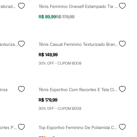
Tênis Esportivo Com Recortes Tratorado Cinza
Tênis Feminino Oneself Estampado Tie Dye Multicor
R$ 89,99
R$ 179,99
Tênis Casual Recortes Laterais Texturizado Preto
Tênis Casual Feminino Texturizado Branco
R$ 149,99
30% OFF - CUPOM 8DO8
inza
Tênis Esportivo Com Recortes E Tela Cinza
R$ 179,99
30% OFF - CUPOM 8DO8
Tênis Casual Feminino Com Recortes Preto
Top Esportivo Feminino De Poliamida Com Viés Preto