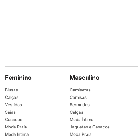
Infantil
Em alta
Arrumadinho para os meninos
Romântico para as meninas
Inverno
Novidades
Roupas menina
0 a 24 meses
1 a 5 anos
4 a 12 anos
10 a 16 anos
Roupas menino
0 a 24 meses
1 a 5 anos
Feminino
Masculino
4 a 12 anos
10 a 16 anos
Blusas
Camisetas
Acessórios
Calças
Camisas
Recém-nascido
Bolsas e Mochilas
Vestidos
Bermudas
Chapéus
Saias
Calças
Calçados
Casacos
Moda Íntima
Botas
Chinelos
Moda Praia
Jaquetas e Casacos
Pantufas
Moda Íntima
Moda Praia
Rasteirinhas