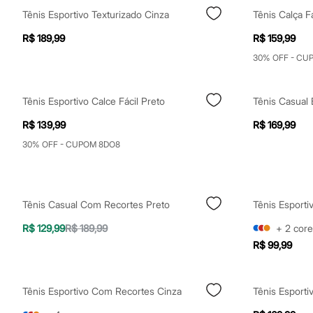
Shorts e Saias
Tênis Esportivo Texturizado Cinza
Tênis Calça F
Vestidos
Masculino
R$ 189,99
R$ 159,99
Em alta
Dia dos Pais
30% OFF - CU
Inverno
Novidades
Roupas
Tênis Esportivo Calce Fácil Preto
Tênis Casual 
Bermudas
Camisas
R$ 139,99
R$ 169,99
Calças
Camisetas e Regatas
30% OFF - CUPOM 8DO8
Casacos e Jaquetas
Jeans
Polos
Acessórios
Tênis Casual Com Recortes Preto
Tênis Esporti
Bolsas e Mochilas
Chapéus e Bonés
R$ 129,99
R$ 189,99
+
2
core
Cintos
Carteiras
R$ 99,99
Óculos
Relógios
Calçados
Tênis Esportivo Com Recortes Cinza
Tênis Esporti
Botas
Chinelos