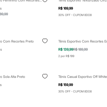
Tênis Esportivo Feminino Com Recortes Prateado
Tênis Esportivo Texturizado Cinz
s
R$ 169,99
89,99
30% OFF - CUPOM 8DO8
ivo Com Recortes Preto
es
R$ 139,99
R$ 189,99
2 por R$ 199
vo Sola Alta Preto
Tênis Casual Esportivo Off White
s
R$ 159,99
30% OFF - CUPOM 8DO8