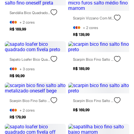
Todos os produtos
Infantil
Sandália Bico Quadrado Salto Fino Oneself Preta
Em alta
Scarpin Vizzano Com Micro Furos Salto Médio Fino Marrom
Arrumadinho para os meninos
+
2
cores
Romântico para as meninas
+
2
cores
R$ 169,99
Inverno
R$ 139,99
Novidades
Roupas menina
0 a 24 meses
1 a 5 anos
4 a 12 anos
Sapato Loafer Bico Quadrado Com Fivela Preto
Scarpin Bico Fino Salto Fino Preto
10 a 16 anos
Roupas menino
R$ 189,99
+
3
cores
0 a 24 meses
R$ 99,99
1 a 5 anos
4 a 12 anos
10 a 16 anos
Acessórios
Recém-nascido
Scarpin Bico Fino Salto Alto Metalizado Oneself Bege
Scarpin Bico Fino Salto Alto Preto
Bolsas e Mochilas
R$ 169,99
Chapéus
+
2
cores
Calçados
R$ 179,99
Botas
Chinelos
Pantufas