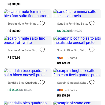
Chinelos
R$ 189,99
Sapatos
Sandálias e Papetes
Tênis
Moda esportiva
Acessórios
Scarpin Mule Feminino Bico Fino Salto Fino Marrom
Sandália Feminina Salto Bloco - Caramelo
Bermudas
R$ 169,99
R$ 99,99
R$ 149,99
Camisetas
Calças
Calçados
Regatas
Moda íntima
Scarpin Mule Salto Fino Oneself Off White
Scarpin Bico Fino Salto Alto Metalizado Oneself Preto
Cuecas
Meias
R$ 179,99
+
2
cores
Pijamas
R$ 179,99
Moda praia
Personagens
Plus size
Blusas e Camisetas
Calças
Sandália Bico Quadrado Salto Bloco Oneself Preto
Scarpin Slingback Salto Fino Com Fivela Grande Preto
Camisas
R$ 99,99
R$ 169,99
Casacos e Jaquetas
+
2
cores
Jeans
R$ 179,99
Moda esportiva
Shorts e Bermudas