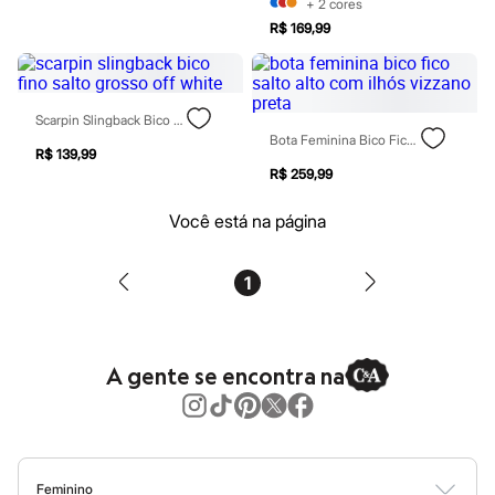
Perfumes
+
2
cores
Perfumes femininos
R$ 169,99
Perfumes infantis
Perfumes masculinos
Todos os produtos
Mindse7
Novidades
Scarpin Slingback Bico Fino Salto Grosso Off White
Blusas
Bota Feminina Bico Fico Salto Alto Com Ilhós Vizzano Preta
R$ 139,99
Calças
R$ 259,99
Casacos e Jaquetas
Jeans
Saias
Você está na página
Shorts e Bermudas
T-shirt
Vestidos
1
Acessórios
Alfaiataria
Calçados
Guarda-roupa
A gente se encontra na
Moda esportiva
Plus size
Special Basics
Calçados
Novidades
Feminino
Feminino