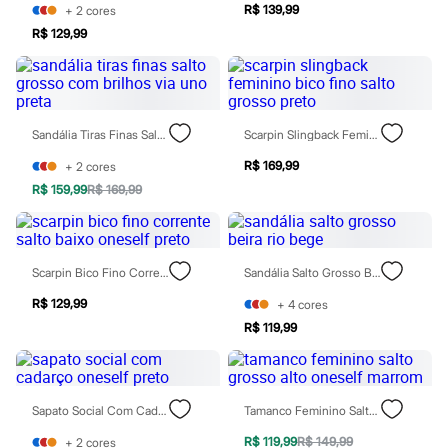
Moda esportiva
R$ 139,99
+
2
cores
Shorts e Saias
R$ 129,99
Vestidos
Masculino
Em alta
Dia dos Pais
Inverno
Novidades
Sandália Tiras Finas Salto Grosso Com Brilhos Via Uno Preta
Scarpin Slingback Feminino Bico Fino Salto Grosso Preto
Roupas
R$ 169,99
Bermudas
+
2
cores
Camisas
R$ 159,99
R$ 169,99
Calças
Camisetas e Regatas
Casacos e Jaquetas
Jeans
Scarpin Bico Fino Corrente Salto Baixo Oneself Preto
Sandália Salto Grosso Beira Rio Bege
Polos
Acessórios
R$ 129,99
+
4
cores
Bolsas e Mochilas
R$ 119,99
Chapéus e Bonés
Cintos
Carteiras
Óculos
Relógios
Sapato Social Com Cadarço Oneself Preto
Tamanco Feminino Salto Grosso Alto Oneself Marrom
Calçados
Botas
R$ 119,99
R$ 149,99
+
2
cores