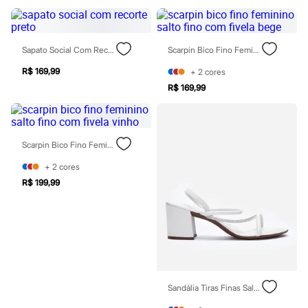
Blush
Corretivo
Gloss
Pó facial
Sapato Social Com Recorte Preto
Scarpin Bico Fino Feminino Salto Fino Com Fivela Bege
Sombras
R$ 169,99
Al Wataniah
+
2
cores
Banderas
R$ 169,99
Beleza C&A
Boca Rosa
Bruna Tavares
Carolina Herrera
Scarpin Bico Fino Feminino Salto Fino Com Fivela Vinho
Ciclo
Fran by Franciny Ehlke
+
2
cores
Jean Paul Gaultier
R$ 199,99
Lancôme
Mari Maria
Mascavo
Niina Secrets
Océane
Payot
Rabanne
Real Techniques
Vizzela
Sandália Tiras Finas Salto Grosso Com Brilhos Via Uno Off White
Vult