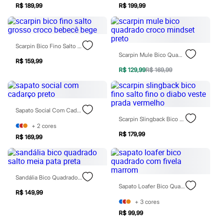
R$ 189,99
R$ 199,99
Patrulha Canina
Sonic
Stitch
Beleza
Kits
Scarpin Bico Fino Salto Grosso Croco Bebecê Bege
Perfumes árabes
Scarpin Mule Bico Quadrado Croco Mindset Preto
Novidades
R$ 159,99
Cabelos
R$ 129,99
R$ 169,99
Condicionador
Escovas e Pentes
Finalizadores
Shampoo
Sapato Social Com Cadarço Preto
Tratamento
Scarpin Slingback Bico Fino Salto Fino O Diabo Veste Prada Vermelho
Cuidados com o corpo
+
2
cores
Hidratante
R$ 179,99
R$ 169,99
Protetor solar
Tratamento
Cuidados com o rosto
Esfoliante
Hidratante
Sandália Bico Quadrado Salto Meia Pata Preta
Protetor solar
Sapato Loafer Bico Quadrado Com Fivela Marrom
Tônicos
R$ 149,99
Maquiagens
+
3
cores
Base
R$ 99,99
Batom