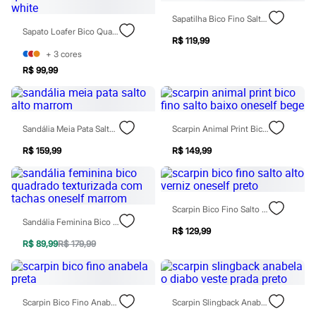
Rasteirinhas
Sapatilha Bico Fino Salto Baixo Marrom
Sandálias
Sapato Loafer Bico Quadrado Com Fivela Off White
Tênis
R$ 119,99
Diversão
+
3
cores
Marcas
R$ 99,99
Baby Club
Fifteen
Miss Fifteen
Palomino
Moda íntima
Sandália Meia Pata Salto Alto Marrom
Scarpin Animal Print Bico Fino Salto Baixo Oneself Bege
Calcinhas
Cuecas
R$ 159,99
R$ 149,99
Meias
Pijamas
Moda praia
Biquínis e Maiôs
Scarpin Bico Fino Salto Alto Verniz Oneself Preto
Blusas de proteção
Sandália Feminina Bico Quadrado Texturizada Com Tachas Oneself Marrom
Sungas
R$ 129,99
Personagens
R$ 89,99
R$ 179,99
Bluey
Disney
Hello Kitty
Homem Aranha
Minecraft
Scarpin Bico Fino Anabela Preta
Scarpin Slingback Anabela O Diabo Veste Prada Preto
Naruto