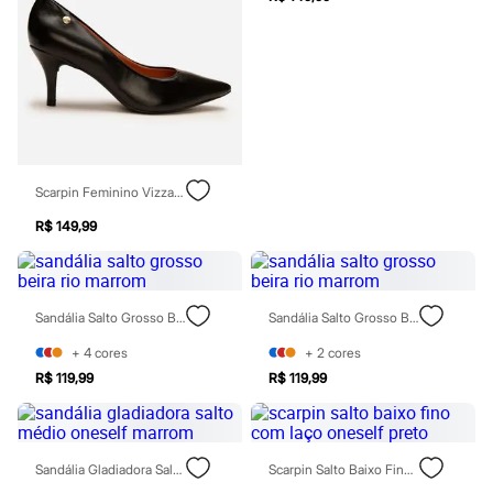
Sawary
Yessica
Moda esportiva
Acessórios
Blusas
Calçados
Leggings
Shorts e Bermudas
Tops
Moda íntima
Scarpin Feminino Vizzano Bico Fino Salto Médio Preto
Calcinhas
Cintas e Modeladores
R$ 149,99
Meias
Pijamas
Sutiãs e Tops
Moda praia
Sandália Salto Grosso Beira Rio Marrom
Sandália Salto Grosso Beira Rio Marrom
Biquínis
Maiôs
+
4
cores
+
2
cores
Saídas de praia
R$ 119,99
R$ 119,99
Personagens
Plus size
Blusas e Camisetas
Calças
Casacos e Jaquetas
Sandália Gladiadora Salto Médio Oneself Marrom
Scarpin Salto Baixo Fino Com Laço Oneself Preto
Jeans