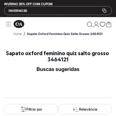
INVERNO 35% OFF COM CUPOM
INVERNO35
Ofertas
Compre por Departamento
Feminino
/
Home
Sapato Oxford Feminino Quiz Salto Grosso 3464121
Masculino
Infantil
Calçados
Mindse7
Sapato oxford feminino quiz salto grosso 
Plus Size
3464121
Até 20% off
Até 40% off
buscas sugeridas
Até 60% off
A partir de 60% off
Feminino
Em alta
Inverno
Alfaiataria
Novidades
Roupas
Blusas e Camisetas
Filtrar por
Relevância
Básicos