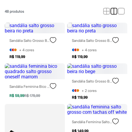
Calças
Casacos e Jaquetas
Jeans
48
produtos
Macacões
Saias
Shorts e Bermudas
Vestidos
Acessórios
Sandália Salto Grosso Beira Rio Preta
Sandália Salto Grosso Beira Rio Preta
Bolsas
Bonés e Chapéus
+
4
cores
+
4
cores
Bijoux
R$ 119,99
R$ 119,99
Cintos
Óculos
Relógios
Calçados
Botas
Sandália Salto Grosso Beira Rio Bege
Chinelos
Sandália Feminina Bico Quadrado Salto Grosso Oneself Marrom
Rasteirinhas
+
2
cores
Sandálias
R$ 59,99
R$ 179,99
R$ 119,99
Sapatilhas
Tênis
Marcas
City
Sandália Feminina Salto Grosso Com Tachas Off White
Clock House
Mindset
R$ 149,99