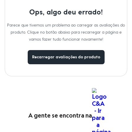
Sapatos
Sandálias e Papetes
Ops, algo deu errado!
Tênis
Moda esportiva
Acessórios
Parece que tivemos um problema ao carregar as avaliações do
Bermudas
produto. Clique no botão abaixo para recarregar a página e
Camisetas
vamos fazer tudo funcionar novamente!
Calças
Calçados
Regatas
Moda íntima
Recarregar avaliações do produto
Cuecas
Meias
Pijamas
Moda praia
Personagens
Plus size
Blusas e Camisetas
Calças
Camisas
Casacos e Jaquetas
A gente se encontra na
Jeans
Moda esportiva
Shorts e Bermudas
Todos os produtos