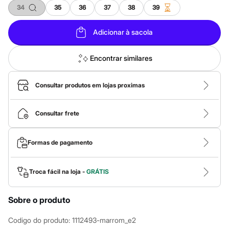
Sawary
34
35
36
37
38
39
Yessica
Moda esportiva
Acessórios
Adicionar à sacola
Blusas
Calçados
Encontrar similares
Leggings
Shorts e Bermudas
Tops
Consultar produtos em lojas proximas
Moda íntima
Calcinhas
Cintas e Modeladores
Consultar frete
Meias
Pijamas
Sutiãs e Tops
Moda praia
Formas de pagamento
Biquínis
Maiôs
Saídas de praia
Troca fácil na loja -
GRÁTIS
Personagens
Plus size
Blusas e Camisetas
Sobre o produto
Calças
Casacos e Jaquetas
Codigo do produto
:
1112493-marrom_e2
Jeans