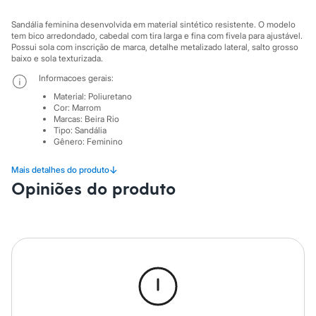
Moda esportiva
Shorts e Saias
Sandália feminina desenvolvida em material sintético resistente. O modelo
Vestidos
tem bico arredondado, cabedal com tira larga e fina com fivela para ajustável.
Masculino
Possui sola com inscrição de marca, detalhe metalizado lateral, salto grosso
Em alta
baixo e sola texturizada.
Inverno
Informacoes gerais:
Novidades
Roupas
Material
:
Poliuretano
Bermudas
Cor
:
Marrom
Marcas
:
Beira Rio
Camisas
Tipo
:
Sandália
Calças
Gênero
:
Feminino
Camisetas e Regatas
Casacos e Jaquetas
↓
Mais detalhes do produto
Jeans
Polos
Opiniões do produto
Acessórios
Bolsas e Mochilas
Chapéus e Bonés
Cintos
Carteiras
Óculos
Relógios
Calçados
Botas
Chinelos