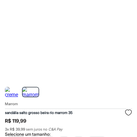
Calças
Casacos e Jaquetas
Jeans
Macacões
Saias
Shorts e Bermudas
Vestidos
Acessórios
Bolsas
Bonés e Chapéus
Bijoux
Cintos
Óculos
Relógios
Calçados
Botas
Chinelos
Rasteirinhas
Sandálias
Marrom
Sapatilhas
Tênis
sandália salto grosso beira rio marrom 35
Marcas
R$ 119,99
City
Clock House
3
x
R$ 39,99
sem juros no
C&A Pay
Mindset
Selecione um
tamanho
: