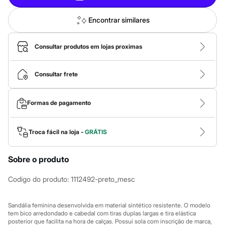
Calças
Casacos e Jaquetas
Jeans
Encontrar similares
Macacões
Saias
Shorts e Bermudas
Consultar produtos em lojas proximas
Vestidos
Acessórios
Bolsas
Consultar frete
Bonés e Chapéus
Bijoux
Cintos
Formas de pagamento
Óculos
Relógios
Calçados
Troca fácil na loja -
GRÁTIS
Botas
Chinelos
Rasteirinhas
Sobre o produto
Sandálias
Sapatilhas
Codigo do produto
:
1112492-preto_mesc
Tênis
Marcas
City
Sandália feminina desenvolvida em material sintético resistente. O modelo
Clock House
tem bico arredondado e cabedal com tiras duplas largas e tira elástica
Mindset
posterior que facilita na hora de calças. Possui sola com inscrição de marca,