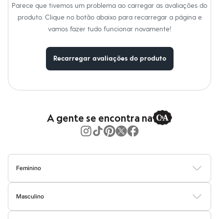
Moda esportiva
Parece que tivemos um problema ao carregar as avaliações do
Shorts e Saias
produto. Clique no botão abaixo para recarregar a página e
Vestidos
Masculino
vamos fazer tudo funcionar novamente!
Em alta
Dia dos Pais
Inverno
Recarregar avaliações do produto
Novidades
Roupas
Bermudas
Camisas
Calças
Camisetas e Regatas
A gente se encontra na
Casacos e Jaquetas
Jeans
Polos
Acessórios
Bolsas e Mochilas
Chapéus e Bonés
Feminino
Cintos
Carteiras
Blusas
Calças
Vestidos
Saias
Casacos
Moda Praia
Moda Íntima
Óculos
Relógios
Masculino
Calçados
Camisetas
Camisas
Bermudas
Calças
Moda Íntima
Jaquetas e Casacos
Botas