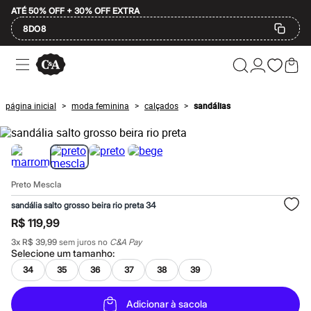
ATÉ 50% OFF + 30% OFF EXTRA
8DO8
Ofertas
Compre por Departamento
Feminino
Masculino
página inicial
moda feminina
calçados
sandálias
>
>
>
Infantil
Calçados
Mindse7
Plus Size
Até 20% off
Até 40% off
Preto Mescla
Até 60% off
A partir de 60% off
sandália salto grosso beira rio preta 34
Feminino
R$ 119,99
Em alta
Inverno
3
x
R$ 39,99
sem juros no
C&A Pay
Alfaiataria
Selecione um
tamanho
:
Novidades
34
35
36
37
38
39
Roupas
Blusas e Camisetas
Básicos
Adicionar à sacola