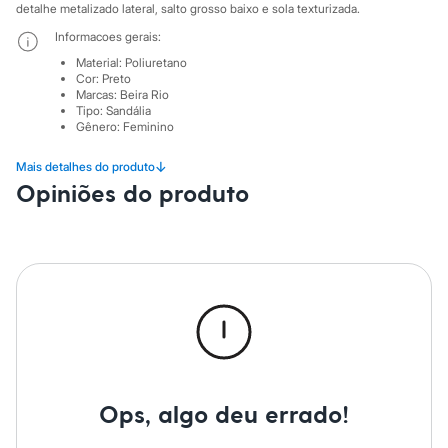
Sawary
detalhe metalizado lateral, salto grosso baixo e sola texturizada.
Yessica
Informacoes gerais:
Moda esportiva
Acessórios
Material
:
Poliuretano
Blusas
Cor
:
Preto
Calçados
Marcas
:
Beira Rio
Leggings
Tipo
:
Sandália
Gênero
:
Feminino
Shorts e Bermudas
Tops
Moda íntima
↓
Mais detalhes do produto
Calcinhas
Opiniões do produto
Cintas e Modeladores
Meias
Pijamas
Sutiãs e Tops
Moda praia
Biquínis
Maiôs
Saídas de praia
Personagens
Plus size
Blusas e Camisetas
Calças
Ops, algo deu errado!
Casacos e Jaquetas
Jeans