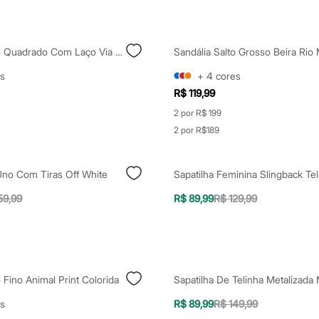
Sapatilha Bico Quadrado Com Laço Via Uno Preta
Sandália Salto Grosso Beira Rio
s
+
4
cores
R$ 119,99
2 por R$ 199
2 por R$189
Uno Com Tiras Off White
59,99
R$ 89,99
R$ 129,99
o Fino Animal Print Colorida
s
R$ 89,99
R$ 149,99