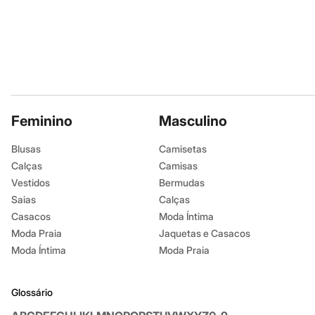
Chinelos
Pantufas
Rasteirinhas
Sandálias
Tênis
Diversão
Marcas
Baby Club
Fifteen
Feminino
Masculino
Miss Fifteen
Palomino
Moda íntima
Blusas
Camisetas
Calcinhas
Calças
Camisas
Cuecas
Vestidos
Bermudas
Meias
Pijamas
Saias
Calças
Moda praia
Casacos
Moda Íntima
Biquínis e Maiôs
Moda Praia
Jaquetas e Casacos
Blusas de proteção
Sungas
Moda Íntima
Moda Praia
Personagens
Bluey
Disney
Glossário
Hello Kitty
Homem Aranha