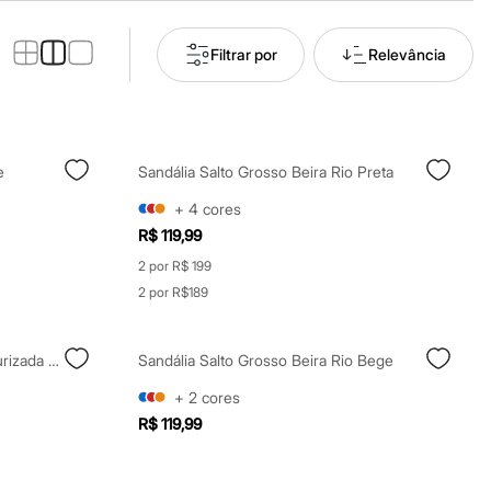
Filtrar por
Relevância
e
Sandália Salto Grosso Beira Rio Preta
+
4
cores
R$ 119,99
2 por R$ 199
2 por R$189
Sapatilha Boneca Bico Fino Texturizada Oneself Off White
Sandália Salto Grosso Beira Rio Bege
+
2
cores
R$ 119,99