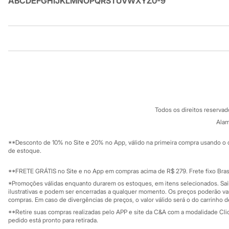
A
B
C
D
E
F
G
H
I
J
K
L
M
N
O
P
Q
R
S
T
U
V
W
X
Y
Z
0-9
Minecraft
Naruto
Patrulha Canina
Sonic
Institucional
Produtos
Stitch
Beleza
Kits
Sobre a C&A
Cartão C&A
Perfumes árabes
Sobre o cartã
Fornecedores
Novidades
Termos e condições
C&A&VC
Cabelos
Conheça o pr
Condicionador
Política de privacidade
Escovas e Pentes
Todos os direitos reserva
Trabalhe conosco
C&A Pay
Finalizadores
Sobre o C&A P
Alam
Sustentabilidade
Shampoo
Solicite seu ca
Tratamento
Mapa do site
**Desconto de 10% no Site e 20% no App, válido na primeira compra usando o 
Cuidados com o corpo
Governança
Investidores
de estoque.
Hidratante
Ouvidoria / Rel
Sala de imprensa
Protetor solar
Educação fina
**FRETE GRÁTIS no Site e no App em compras acima de R$ 279. Frete fixo Brasi
Tratamento
Privacidade
Cuidados com o rosto
Sustentabilida
*Promoções válidas enquanto durarem os estoques, em itens selecionados. Sa
Configuração de cookies
Esfoliante
ilustrativas e podem ser encerradas a qualquer momento. Os preços poderão var
Minha privacidade
compras. Em caso de divergências de preços, o valor válido será o do carrinho 
Hidratante
Protetor solar
**Retire suas compras realizadas pelo APP e site da C&A com a modalidade Clique
Tônicos
pedido está pronto para retirada.