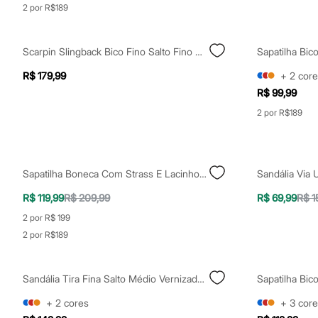
Casacos e Jaquetas
2 por R$189
Jeans
Moda esportiva
Shorts e Saias
Scarpin Slingback Bico Fino Salto Fino O Diabo Veste Prada Vermelho
Vestidos
Masculino
R$ 179,99
+
2
core
Em alta
R$ 99,99
Dia dos Pais
Inverno
2 por R$189
Novidades
Roupas
Bermudas
Camisas
Calças
Sapatilha Boneca Com Strass E Lacinho Oneself Preta
Sandália Via 
Camisetas e Regatas
Casacos e Jaquetas
R$ 119,99
R$ 209,99
R$ 69,99
R$ 1
Jeans
2 por R$ 199
Polos
Acessórios
2 por R$189
Bolsas e Mochilas
Chapéus e Bonés
Cintos
Sandália Tira Fina Salto Médio Vernizada Oneself
Sapatilha Bic
Carteiras
Óculos
+
2
cores
+
3
core
Relógios