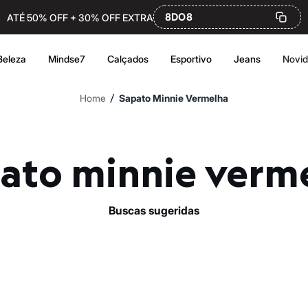
8DO8
ATÉ 50% OFF + 30% OFF EXTRA
Beleza
Mindse7
Calçados
Esportivo
Jeans
Novi
/
Home
Sapato Minnie Vermelha
pato minnie verm
buscas sugeridas