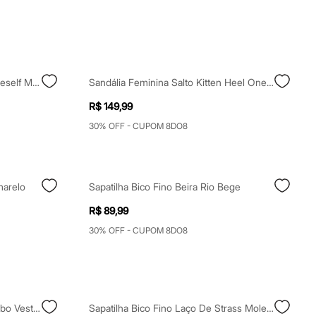
Sapatilha Feminina Slingback Oneself Marrom
Sandália Feminina Salto Kitten Heel Oneself Dourada
R$ 149,99
30% OFF - CUPOM 8DO8
marelo
Sapatilha Bico Fino Beira Rio Bege
R$ 89,99
30% OFF - CUPOM 8DO8
Scarpin Slingback Anabela O Diabo Veste Prada Preto
Sapatilha Bico Fino Laço De Strass Moleca Pink