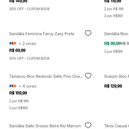
R$ 149,99
R$ 119,99
Calçados
Botas
30% OFF - CUPOM 8DO8
2 por R$ 199
Chinelos
2 por R$189
Sapatos
Sandálias e Papetes
Tênis
Sandália Feminina Fancy Zaxy Preta
Moda esportiva
Acessórios
+
2
cores
R$ 99,99
R$ 1
Bermudas
Camisetas
R$ 69,99
2 por R$189
Calças
30% OFF - CUPOM 8DO8
Calçados
Regatas
Moda íntima
Cuecas
Tamanco Bico Redondo Salto Fino Oneself Preto
Meias
Pijamas
+
4
cores
R$ 129,99
Moda praia
R$ 159,99
Personagens
Plus size
2 por R$ 199
Blusas e Camisetas
2 por R$189
Calças
Camisas
Casacos e Jaquetas
Sandália Salto Grosso Beira Rio Marrom
Tênis Casual
Jeans