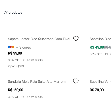
Blusas e Camisetas
Básicos
Calças
77
produtos
Casacos e Jaquetas
Jeans
Macacões
Saias
Shorts e Bermudas
Vestidos
Sapato Loafer Bico Quadrado Com Fivela Preto
Acessórios
Bolsas
+
3
cores
R$ 49,99
R$ 6
Bonés e Chapéus
R$ 99,99
Bijoux
30% OFF - CU
Cintos
30% OFF - CUPOM 8DO8
Óculos
2 por R$189
Relógios
Calçados
Botas
Chinelos
Sandália Meia Pata Salto Alto Marrom
Sapatilha Ver
Rasteirinhas
R$ 159,99
R$ 79,99
Sandálias
Sapatilhas
30% OFF - CUPOM 8DO8
Tênis
Marcas
City