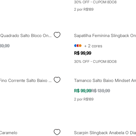
30% OFF - CUPOM 8DO8
2 por R$189
Sandália Bico Quadrado Salto Bloco Oneself Preto
69,99
+
2
cores
R$ 99,99
30% OFF - CUPOM 8DO8
Scarpin Bico Fino Corrente Salto Baixo Oneself Preto
Tamanco Salto Baixo Mindset A
R$ 99,99
R$ 139,99
2 por R$189
 Caramelo