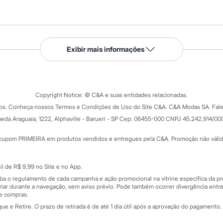
Serviços
Exibir mais informações
Tipos de serviços
o C&A
Clique e retire
Trocas e devoluções
ograma
Copyright Notice: © C&A e suas entidades relacionadas.
Formas de pagamento
dos. Conheça nossos Termos e Condições de Uso do Site C&A. C&A Modas SA. Fale
Todas as vantagens
ay
eda Araguaia, 1222, Alphaville - Barueri - SP Cep: 06455-000 CNPJ 45.242.914/00
Minha C&A
rtão
Cupons de desconto
cupom PRIMEIRA em produtos vendidos e entregues pela C&A. Promoção não válida p
Cartão presente
atórios
Sobre o cartão presente
nceira
l de R$ 9,99 no Site e no App.
de
iba o regulamento de cada campanha e ação promocional na vitrine específica da
iar durante a navegação, sem aviso prévio. Pode também ocorrer divergência entre
de compras.
 e Retire. O prazo de retirada é de até 1 dia útil após a aprovação do pagamento. 