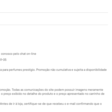
Baixe o app
Google store
Apple store
Atendimento
 conosco pelo chat on-line
01-05
Ajuda
Fale conosco
ara perfumes prestígio. Promoção não cumulativa e sujeita a disponibilidade
Nossas lojas
Nossas lojas plus size
Central de ética
 promoção. Todas as comunicações do site podem possuir imagens meramente
 o preço exibido no detalhe do produto e o preço apresentado no carrinho de
Eventos
Antes de ir à loja, certifique-se de que recebeu o e-mail confirmando que o