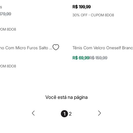
s
R$ 199,99
179,99
30% OFF - CUPOM 8DO8
POM 8DO8
Scarpin Vizzano Com Micro Furos Salto Médio Fino Marrom
Tênis Com Velcro Oneself Bran
R$ 69,99
R$ 159,99
POM 8DO8
Você está na página
1
2