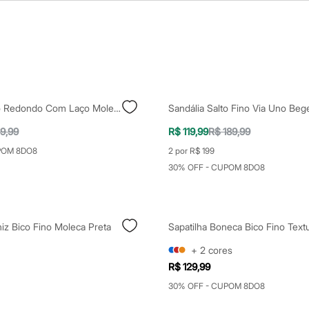
Sapatilha Bico Redondo Com Laço Moleca Preta
Sandália Salto Fino Via Uno Beg
9,99
R$ 119,99
R$ 189,99
POM 8DO8
2 por R$ 199
30% OFF - CUPOM 8DO8
niz Bico Fino Moleca Preta
+
2
cores
R$ 129,99
30% OFF - CUPOM 8DO8