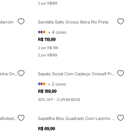
2 por R$189
 Marrom
Sandália Salto Grosso Beira Rio Preta
+
4
cores
R$ 119,99
2 por R$ 199
2 por R$189
Sapatilha Feminina Slingback Telinha Oneself Preta
Sapato Social Com Cadarço Oneself Preto
+
2
cores
R$ 189,99
30% OFF - CUPOM 8DO8
Sapatilha De Telinha Metalizada Mindset Prateada
Sapatilha Bico Quadrado Com Lacinho Moleca Preta
R$ 69,99