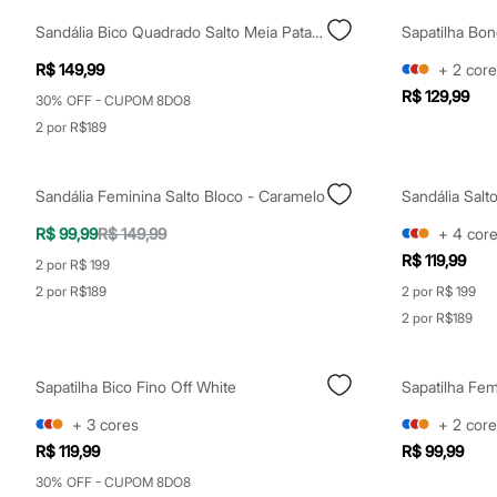
Clock House
Mindset
Sandália Bico Quadrado Salto Meia Pata Preta
Sawary
Yessica
R$ 149,99
+
2
core
Moda esportiva
R$ 129,99
30% OFF - CUPOM 8DO8
Acessórios
Blusas
2 por R$189
Calçados
Leggings
Shorts e Bermudas
Sandália Feminina Salto Bloco - Caramelo
Sandália Salt
Tops
Moda íntima
R$ 99,99
R$ 149,99
+
4
cor
Calcinhas
R$ 119,99
Cintas e Modeladores
2 por R$ 199
Meias
2 por R$189
2 por R$ 199
Pijamas
2 por R$189
Sutiãs e Tops
Moda praia
Biquínis
Maiôs
Sapatilha Bico Fino Off White
Saídas de praia
+
3
cores
+
2
core
Personagens
Plus size
R$ 119,99
R$ 99,99
Blusas e Camisetas
30% OFF - CUPOM 8DO8
Calças