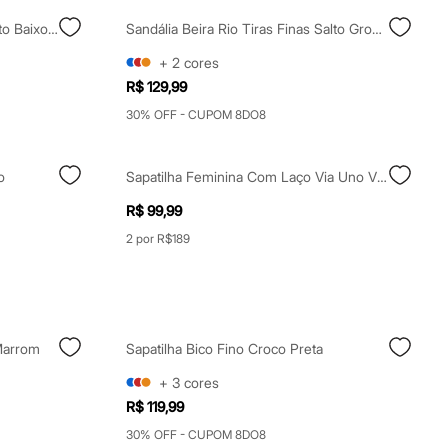
Scarpin Boneca Com Fivelas Salto Baixo Mindset Preto
Sandália Beira Rio Tiras Finas Salto Grosso Off White
+
2
cores
R$ 129,99
30% OFF - CUPOM 8DO8
o
Sapatilha Feminina Com Laço Via Uno Vinho
R$ 99,99
2 por R$189
 Marrom
Sapatilha Bico Fino Croco Preta
+
3
cores
R$ 119,99
30% OFF - CUPOM 8DO8