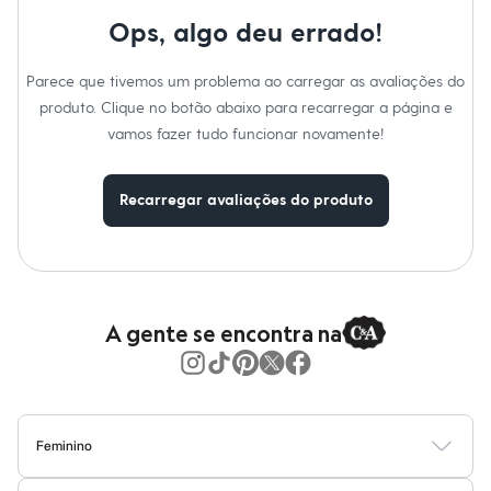
Moda esportiva
Shorts e Saias
Ops, algo deu errado!
Vestidos
Masculino
Parece que tivemos um problema ao carregar as avaliações do
Em alta
Dia dos Pais
produto. Clique no botão abaixo para recarregar a página e
Inverno
vamos fazer tudo funcionar novamente!
Novidades
Roupas
Bermudas
Recarregar avaliações do produto
Camisas
Calças
Camisetas e Regatas
Casacos e Jaquetas
Jeans
Polos
Acessórios
A gente se encontra na
Bolsas e Mochilas
Chapéus e Bonés
Cintos
Carteiras
Óculos
Relógios
Feminino
Calçados
Blusas
Calças
Vestidos
Saias
Casacos
Moda Praia
Moda Íntima
Botas