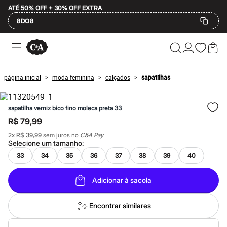
ATÉ 50% OFF + 30% OFF EXTRA
8DO8
Ofertas
Compre por Departamento
Feminino
Masculino
página inicial
moda feminina
calçados
sapatilhas
>
>
>
Infantil
Calçados
Mindse7
sapatilha verniz bico fino moleca preta 33
Plus Size
Até 20% off
R$ 79,99
Até 40% off
2
x
R$ 39,99
sem juros no
C&A Pay
Até 60% off
Selecione um
tamanho
:
A partir de 60% off
Feminino
33
34
35
36
37
38
39
40
Em alta
Inverno
Adicionar à sacola
Alfaiataria
Novidades
Roupas
Encontrar similares
Blusas e Camisetas
Básicos