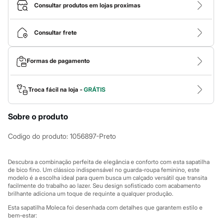
Calças
Consultar produtos em lojas proximas
Casacos e Jaquetas
Jeans
Macacões
Consultar frete
Saias
Shorts e Bermudas
Vestidos
Formas de pagamento
Acessórios
Bolsas
Bonés e Chapéus
Bijoux
Troca fácil na loja -
GRÁTIS
Cintos
Óculos
Sobre o produto
Relógios
Calçados
Botas
Codigo do produto
:
1056897-Preto
Chinelos
Rasteirinhas
Sandálias
Descubra a combinação perfeita de elegância e conforto com esta sapatilha
Sapatilhas
de bico fino. Um clássico indispensável no guarda-roupa feminino, este
modelo é a escolha ideal para quem busca um calçado versátil que transita
Tênis
facilmente do trabalho ao lazer. Seu design sofisticado com acabamento
Marcas
brilhante adiciona um toque de requinte a qualquer produção.
City
Clock House
Esta sapatilha Moleca foi desenhada com detalhes que garantem estilo e
Mindset
bem-estar: