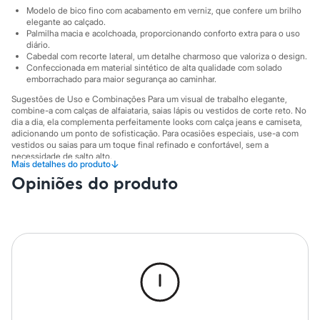
Sawary
Modelo de bico fino com acabamento em verniz, que confere um brilho
Yessica
elegante ao calçado.
Moda esportiva
Palmilha macia e acolchoada, proporcionando conforto extra para o uso
Acessórios
diário.
Blusas
Cabedal com recorte lateral, um detalhe charmoso que valoriza o design.
Calçados
Confeccionada em material sintético de alta qualidade com solado
Leggings
emborrachado para maior segurança ao caminhar.
Shorts e Bermudas
Sugestões de Uso e Combinações Para um visual de trabalho elegante,
Tops
combine-a com calças de alfaiataria, saias lápis ou vestidos de corte reto. No
Moda íntima
dia a dia, ela complementa perfeitamente looks com calça jeans e camiseta,
Calcinhas
adicionando um ponto de sofisticação. Para ocasiões especiais, use-a com
Cintas e Modeladores
vestidos ou saias para um toque final refinado e confortável, sem a
Meias
necessidade de salto alto.
↓
Mais detalhes do produto
Pijamas
A gente se encontra na C&A! ❤
Opiniões do produto
Sutiãs e Tops
Moda praia
Informacoes gerais:
Biquínis
Material
:
Poliuretano
Maiôs
Cor
:
Preto
Saídas de praia
Marcas
:
Moleca
Personagens
Gênero
:
Feminino
Plus size
Blusas e Camisetas
Calças
Casacos e Jaquetas
Jeans