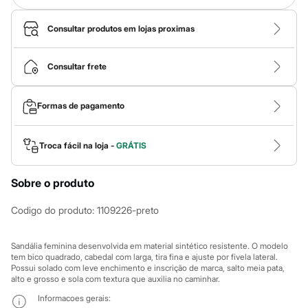
Calças
Casacos e Jaquetas
Jeans
Consultar produtos em lojas proximas
Macacões
Saias
Shorts e Bermudas
Consultar frete
Vestidos
Acessórios
Bolsas
Formas de pagamento
Bonés e Chapéus
Bijoux
Cintos
Troca fácil na loja -
GRÁTIS
Óculos
Relógios
Calçados
Sobre o produto
Botas
Chinelos
Codigo do produto
:
1109226-preto
Rasteirinhas
Sandálias
Sapatilhas
Sandália feminina desenvolvida em material sintético resistente. O modelo
Tênis
tem bico quadrado, cabedal com larga, tira fina e ajuste por fivela lateral.
Marcas
Possui solado com leve enchimento e inscrição de marca, salto meia pata,
City
alto e grosso e sola com textura que auxilia no caminhar.
Clock House
Mindset
Informacoes gerais: