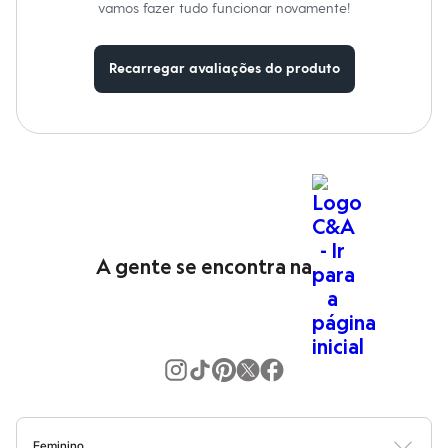
Moda esportiva
vamos fazer tudo funcionar novamente!
Shorts e Saias
Vestidos
Masculino
Recarregar avaliações do produto
Em alta
Dia dos Pais
Inverno
Novidades
Roupas
Bermudas
Camisas
Calças
Camisetas e Regatas
Casacos e Jaquetas
Jeans
A gente se encontra na
Polos
Acessórios
Bolsas e Mochilas
Chapéus e Bonés
Cintos
Carteiras
Óculos
Relógios
Calçados
Botas
Feminino