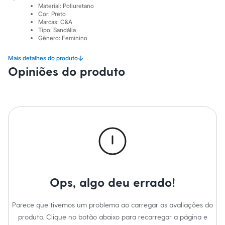
Sawary
Material
:
Poliuretano
Yessica
Cor
:
Preto
Moda esportiva
Marcas
:
C&A
Acessórios
Tipo
:
Sandália
Blusas
Gênero
:
Feminino
Calçados
Leggings
↓
Mais detalhes do produto
Shorts e Bermudas
Opiniões do produto
Tops
Moda íntima
Calcinhas
Cintas e Modeladores
Meias
Pijamas
Sutiãs e Tops
Moda praia
Biquínis
Maiôs
Saídas de praia
Personagens
Ops, algo deu errado!
Plus size
Blusas e Camisetas
Calças
Parece que tivemos um problema ao carregar as avaliações do
Casacos e Jaquetas
produto. Clique no botão abaixo para recarregar a página e
Jeans