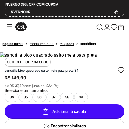
INVERNO 35% OFF COM CUPOM
INVERNO35
Ofertas
Compre por Departamento
Feminino
Masculino
página inicial
moda feminina
calçados
sandálias
>
>
>
Infantil
Calçados
Mindse7
Plus Size
30% OFF - CUPOM 8DO8
Até 20% off
sandália bico quadrado salto meia pata preta 34
Até 40% off
R$ 149,99
Até 60% off
A partir de 60% off
4
x
R$ 37,49
sem juros no
C&A Pay
Feminino
Selecione um
tamanho
:
Em alta
34
35
36
37
38
39
Inverno
Alfaiataria
Novidades
Adicionar à sacola
Roupas
Blusas e Camisetas
Básicos
Encontrar similares