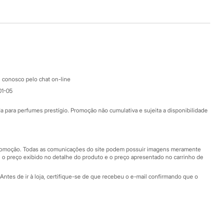
Baixe o app
Google store
Apple store
Atendimento
 conosco pelo chat on-line
01-05
Ajuda
Fale conosco
ara perfumes prestígio. Promoção não cumulativa e sujeita a disponibilidade
Nossas lojas
Nossas lojas plus size
Central de ética
 promoção. Todas as comunicações do site podem possuir imagens meramente
 o preço exibido no detalhe do produto e o preço apresentado no carrinho de
Eventos
Antes de ir à loja, certifique-se de que recebeu o e-mail confirmando que o
Especial Dia dos Pais