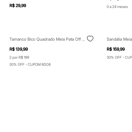
Shorts e Saias
R$ 29,99
0 a 24 meses
Vestidos
Masculino
Em alta
Dia dos Pais
Inverno
Novidades
Tamanco Bico Quadrado Meia Pata Off White
Sandália Meia
Roupas
Bermudas
R$ 139,99
R$ 159,99
Camisas
Calças
2 por R$ 199
30% OFF - CU
Camisetas e Regatas
30% OFF - CUPOM 8DO8
Casacos e Jaquetas
Jeans
Polos
Acessórios
Bolsas e Mochilas
Chapéus e Bonés
Cintos
Carteiras
Óculos
Relógios
Calçados
Botas
Chinelos