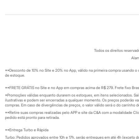
Infantil
Em alta
Institucional
Produtos
Arrumadinho para os meninos
Romântico para as meninas
Sobre a C&A
Cartão C&A
Inverno
Sobre o cartã
Fornecedores
Novidades
Roupas menina
Termos e condições
C&A&VC
0 a 24 meses
Conheça o pr
Política de privacidade
1 a 5 anos
Todos os direitos reserva
Trabalhe conosco
C&A Pay
4 a 12 anos
Sobre o C&A P
Alam
10 a 16 anos
Sustentabilidade
Roupas menino
Solicite seu ca
Mapa do site
0 a 24 meses
**Desconto de 10% no Site e 20% no App, válido na primeira compra usando o 
Governança
Investidores
de estoque.
1 a 5 anos
Ouvidoria / Rel
4 a 12 anos
Sala de imprensa
10 a 16 anos
Educação fina
**FRETE GRÁTIS no Site e no App em compras acima de R$ 279. Frete fixo Brasi
Privacidade
Acessórios
Sustentabilida
*Promoções válidas enquanto durarem os estoques, em itens selecionados. Sa
Configuração de cookies
Recém-nascido
ilustrativas e podem ser encerradas a qualquer momento. Os preços poderão var
Bolsas e Mochilas
Minha privacidade
compras. Em caso de divergências de preços, o valor válido será o do carrinho 
Chapéus
**Retire suas compras realizadas pelo APP e site da C&A com a modalidade Clique
Calçados
pedido está pronto para retirada.
Botas
Chinelos
**Entrega Turbo e Rápida
Pantufas
Rasteirinhas
Turbo: Pedidos aprovados entre 10h e 17h, serão entregues em até 4h (exceto d