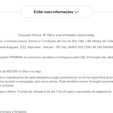
Serviços
Exibir mais informações
Tipos de serviços
o C&A
Clique e retire
Trocas e devoluções
ograma
Copyright Notice: © C&A e suas entidades relacionadas.
Formas de pagamento
dos. Conheça nossos Termos e Condições de Uso do Site C&A. C&A Modas SA. Fale
Todas as vantagens
ay
eda Araguaia, 1222, Alphaville - Barueri - SP Cep: 06455-000 CNPJ 45.242.914/00
Minha C&A
rtão
Cupons de desconto
cupom PRIMEIRA em produtos vendidos e entregues pela C&A. Promoção não válida p
Cartão presente
atórios
Sobre o cartão presente
nceira
l de R$ 9,99 no Site e no App.
de
iba o regulamento de cada campanha e ação promocional na vitrine específica da
iar durante a navegação, sem aviso prévio. Pode também ocorrer divergência entre
de compras.
 e Retire. O prazo de retirada é de até 1 dia útil após a aprovação do pagamento. 
omingos e feriados).