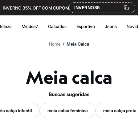
INVERNO35
INVERNO 35% OFF COM CUPOM
Beleza
Mindse7
Calçados
Esportivo
Jeans
Novi
/
Home
Meia Calca
Meia calca
buscas sugeridas
ia calça infantil
meia calca feminina
meia calça preta