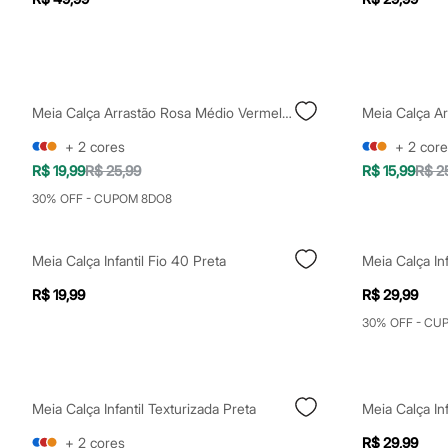
Yessica
Moda esportiva
Acessórios
Blusas
Calçados
Leggings
Meia Calça Arrastão Rosa Médio Vermelha
Meia Calça A
Shorts e Bermudas
Tops
+
2
cores
+
2
core
Moda íntima
Calcinhas
R$ 19,99
R$ 25,99
R$ 15,99
R$ 2
Cintas e Modeladores
30% OFF - CUPOM 8DO8
Meias
Pijamas
Sutiãs e Tops
Moda praia
Meia Calça Infantil Fio 40 Preta
Biquínis
Maiôs
R$ 19,99
R$ 29,99
Saídas de praia
30% OFF - CU
Personagens
Plus size
Blusas e Camisetas
Calças
Casacos e Jaquetas
Meia Calça Infantil Texturizada Preta
Jeans
Moda esportiva
+
2
cores
R$ 29,99