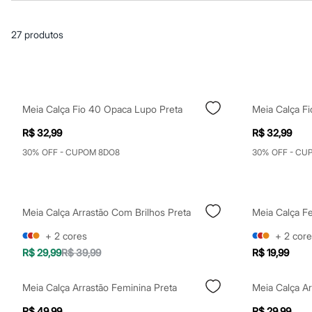
Casacos e Jaquetas
Jeans
Macacões
27
produtos
Saias
Shorts e Bermudas
Vestidos
Acessórios
Bolsas
Bonés e Chapéus
Meia Calça Fio 40 Opaca Lupo Preta
Meia Calça F
Bijoux
Cintos
R$ 32,99
R$ 32,99
Óculos
Relógios
30% OFF - CUPOM 8DO8
30% OFF - CU
Calçados
Botas
Chinelos
Rasteirinhas
Meia Calça Arrastão Com Brilhos Preta
Meia Calça F
Sandálias
Sapatilhas
+
2
cores
+
2
core
Tênis
R$ 29,99
R$ 39,99
R$ 19,99
Marcas
City
Clock House
Meia Calça Arrastão Feminina Preta
Meia Calça Ar
Mindset
Sawary
R$ 49,99
R$ 29,99