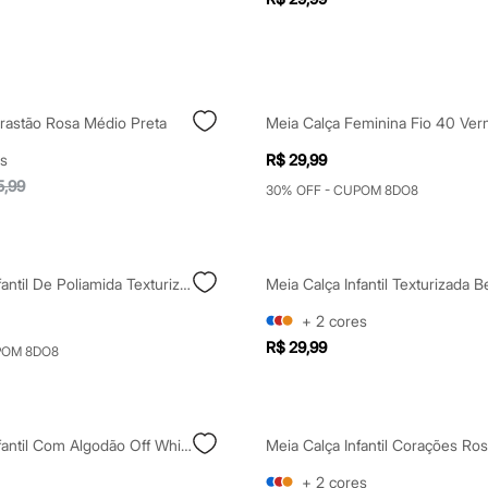
rrastão Rosa Médio Preta
Meia Calça Feminina Fio 40 Ver
s
R$ 29,99
5,99
30% OFF - CUPOM 8DO8
Meia Calça Infantil De Poliamida Texturizada Lupo Branca
Meia Calça Infantil Texturizada 
+
2
cores
R$ 29,99
POM 8DO8
Meia Calça Infantil Com Algodão Off White
Meia Calça Infantil Corações Ro
+
2
cores