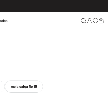
dades
Confira 
meia calça fio 15