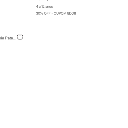
4 a 12 anos
30% OFF - CUPOM 8DO8
Sandália Bico Quadrado Salto Meia Pata Preta