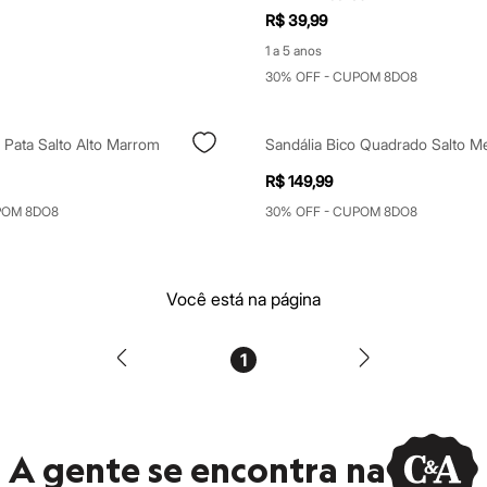
R$ 39,99
1 a 5 anos
30% OFF - CUPOM 8DO8
 Pata Salto Alto Marrom
R$ 149,99
POM 8DO8
30% OFF - CUPOM 8DO8
Você está na página
1
A gente se encontra na