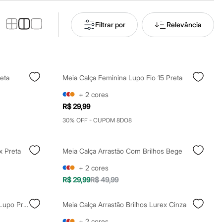
Filtrar por
Relevância
eta
Meia Calça Feminina Lupo Fio 15 Preta
+
2
cores
R$ 29,99
30% OFF - CUPOM 8DO8
x Preta
Meia Calça Arrastão Com Brilhos Bege
+
2
cores
R$ 29,99
R$ 49,99
Meia Calça Feminina Poá Fio 15 Lupo Preta
Meia Calça Arrastão Brilhos Lurex Cinza
+
2
cores