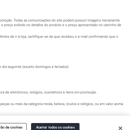
Nossas lojas
Nossas lojas plus size
Central de ética
 promoção. Todas as comunicações do site podem possuir imagens meramente
 o preço exibido no detalhe do produto e o preço apresentado no carrinho de
Eventos
Antes de ir à loja, certifique-se de que recebeu o e-mail confirmando que o
Especial Dia dos Pais
dia seguinte (exceto domingos e feriados).
a de eletrônicos, relógios, cosméticos e itens em promoção.
peças ou mais da categoria moda, beleza, óculos e relógios, ou em valor acima
 Fale conosco pelo
chat on-line
- Alameda Araguaia, 1222, Alphaville - Barueri -
ão de cookies
Aceitar todos os cookies