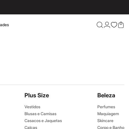
dades
Confira 
Plus Size
Beleza
Vestidos
Perfumes
Blusas e Camisas
Maquiagem
Casacos e Jaquetas
Skincare
Calças
Corpo e Banho