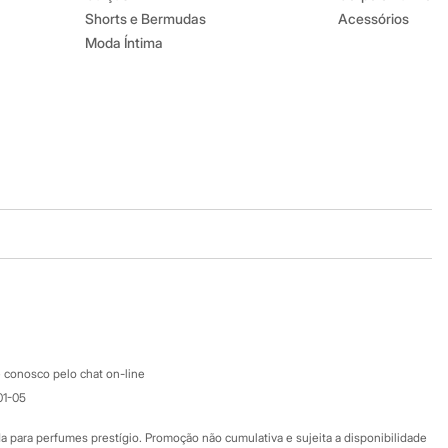
Shorts e Bermudas
Acessórios
Moda Íntima
Baixe o app
Google store
Apple store
Atendimento
 conosco pelo chat on-line
01-05
Ajuda
Fale conosco
ara perfumes prestígio. Promoção não cumulativa e sujeita a disponibilidade