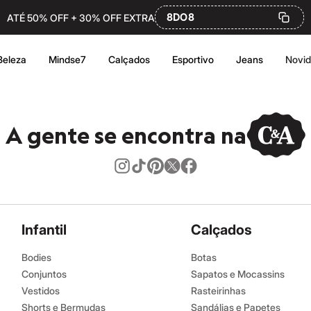
8DO8
ATÉ 50% OFF + 30% OFF EXTRA
Beleza
Mindse7
Calçados
Esportivo
Jeans
Novi
A gente se encontra na
Infantil
Calçados
Bodies
Botas
Conjuntos
Sapatos e Mocassins
Vestidos
Rasteirinhas
Shorts e Bermudas
Sandálias e Papetes