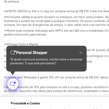
City
Investidores
de estoque.
Ouvidoria / Rel
Clock House
Sala de imprensa
Mindset
Educação fina
**FRETE GRÁTIS no Site e no App em compras acima de R$ 279. Frete fixo Brasi
Sawary
Privacidade
Sustentabilida
*Promoções válidas enquanto durarem os estoques, em itens selecionados. Sa
Yessica
Configuração de cookies
ilustrativas e podem ser encerradas a qualquer momento. Os preços poderão var
Moda esportiva
Minha privacidade
compras. Em caso de divergências de preços, o valor válido será o do carrinho 
Acessórios
**Retire suas compras realizadas pelo APP e site da C&A com a modalidade Clique
Blusas
pedido está pronto para retirada.
Calçados
Leggings
**Entrega Turbo e Rápida
Shorts e Bermudas
Tops
Turbo: Pedidos aprovados entre 10h e 17h, serão entregues em até 4h (exceto d
Personal Shopper
Moda íntima
Rápida: Pedidos com os pagamentos aprovados até as 10h, serão entregues no 
Calcinhas
Te ajudo a procurar produtos, montar looks e encontrar
*O valor do frete para o turbo é R$ 24,99 e para a rápida é R$ 14,99.
Cintas e Modeladores
presentes. O que está precisando?
Formas de pagamento
Meias
*Essa condição ainda não estará disponível em todas as lojas.
Pijamas
Sutiãs e Tops
*Compre pelo Whatsapp e ganhe 10% off nas compras acima de R$ 200. Válido p
Moda praia
Biquínis
C&A Pay: desconto de 10% para compras no site e no app, produtos vendidos e e
Maiôs
de R$ 400. Desconto não válido para compra de eletrônicos, smartwatch e iten
Saídas de praia
Personagens
Copyright Notice: © C&A e suas entidades relacionadas. Todos os direitos rese
Plus size
Privacidade e Cookies
SP Cep: 06455-000 CNPJ 45.242.914/0001-05
Blusas e Camisetas