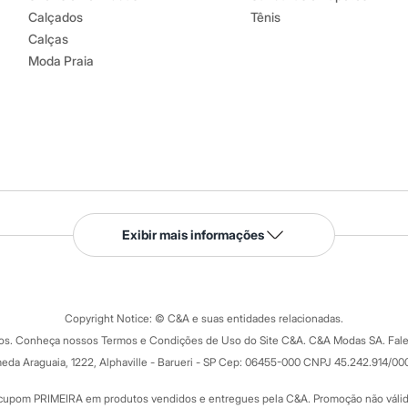
Calçados
Tênis
Calças
Moda Praia
Serviços
Exibir mais informações
Tipos de serviços
o C&A
Clique e retire
Trocas e devoluções
ograma
Copyright Notice: © C&A e suas entidades relacionadas.
Formas de pagamento
dos. Conheça nossos Termos e Condições de Uso do Site C&A. C&A Modas SA. Fale
Todas as vantagens
ay
eda Araguaia, 1222, Alphaville - Barueri - SP Cep: 06455-000 CNPJ 45.242.914/00
Minha C&A
rtão
Cupons de desconto
cupom PRIMEIRA em produtos vendidos e entregues pela C&A. Promoção não válida p